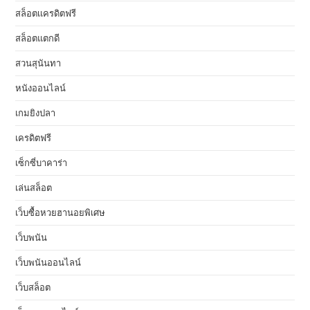
สล็อตเเครดิตฟรี
สล็อตแตกดี
สวนสุนันทา
หนังออนไลน์
เกมยิงปลา
เครดิตฟรี
เซ็กซี่บาคาร่า
เล่นสล็อต
เว็บซื้อหวยฮานอยพิเศษ
เว็บพนัน
เว็บพนันออนไลน์
เว็บสล็อต