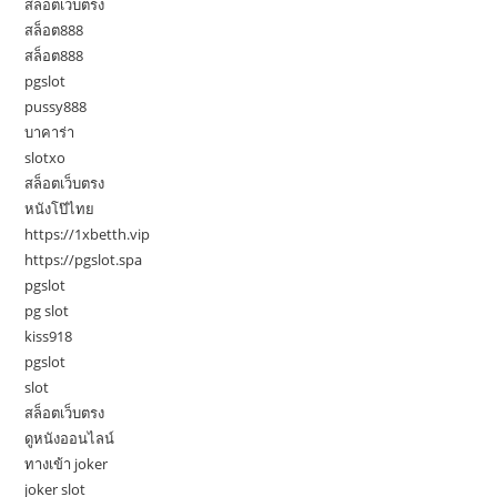
สล็อตเว็บตรง
Kelly
25
สล็อต888
November
สล็อต888
68
pgslot
pussy888
บาคาร่า
slotxo
สล็อตเว็บตรง
หนังโป๊ไทย
https://1xbetth.vip
https://pgslot.spa
pgslot
pg slot
kiss918
pgslot
slot
สล็อตเว็บตรง
ดูหนังออนไลน์
ทางเข้า joker
joker slot