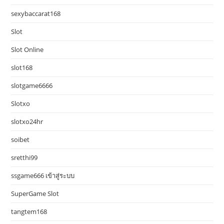
sexybaccarat168
Slot
Slot Online
slot168
slotgame6666
Slotxo
slotxo24hr
soibet
sretthi99
ssgame666 เข้าสู่ระบบ
SuperGame Slot
tangtem168