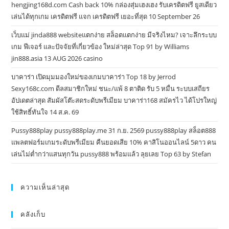
hengjing168d.com Cash back 10% กล่องสุ่มเฮงเฮง รับเครดิตฟรี ยูสเดียว
เล่นได้ทุกเกม เครดิตฟรี แจก เครดิตฟรี เยอะที่สุด 10 September 26
เว็บแม่ jinda888 websiteแตกง่าย สล็อตแตกง่าย มีจริงไหม? เจาะลึกระบบ
เกม ฟีเจอร์ และปัจจัยที่เกี่ยวข้อง ใหม่ล่าสุด Top 91 by Williams
jin888.asia 13 AUG 2026 casino
บาคาร่า เปิดมุมมองใหม่ของเกมบาคาร่า Top 18 by Jerrod
Sexy168c.com ดีลสมาชิกใหม่ ชนะ/แพ้ 8 ตาติด รับ 5 หมื่น ระบบเสถียร
อัปเดตล่าสุด สัมผัสโต๊ะสดระดับพรีเมียม บาคาร่า168 สมัครไว ได้โปรใหญ่
ใช้สิทธิ์ทันใจ 14 ส.ค. 69
Pussy888play pussy888play.me 31 ก.ย. 2569 pussy888play สล็อต888
แพลตฟอร์มเกมระดับพรีเมียม คืนยอดเสีย 10% คาสิโนออนไลน์ 5ดาว คน
เล่นไม่ต่ำกว่าแสนทุกวัน pussy888 พร้อมแล้ว ลุยเลย Top 63 by Stefan
ความเห็นล่าสุด
คลังเก็บ