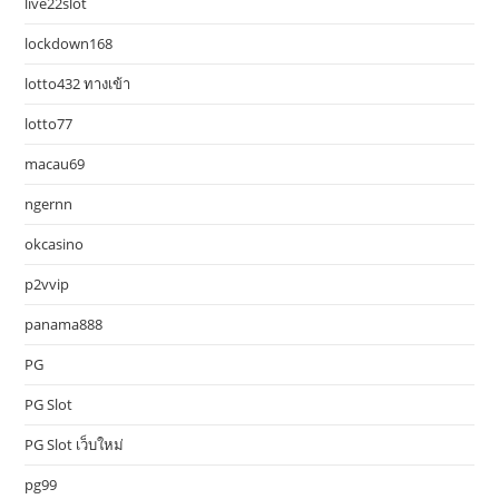
live22slot
lockdown168
lotto432 ทางเข้า
lotto77
macau69
ngernn
okcasino
p2vvip
panama888
PG
PG Slot
PG Slot เว็บใหม่
pg99