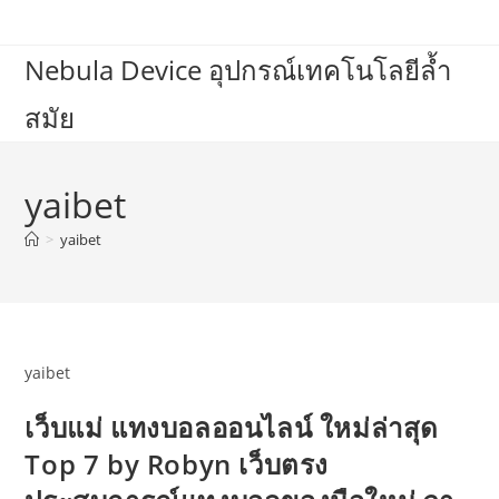
Skip
to
Nebula Device อุปกรณ์เทคโนโลยีล้ำ
content
สมัย
yaibet
>
yaibet
yaibet
เว็บแม่ แทงบอลออนไลน์ ใหม่ล่าสุด
Top 7 by Robyn เว็บตรง