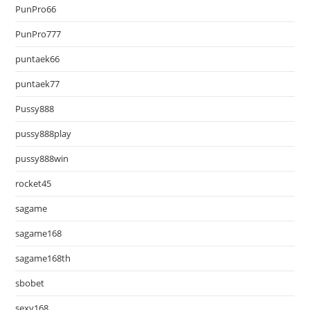
PunPro66
PunPro777
puntaek66
puntaek77
Pussy888
pussy888play
pussy888win
rocket45
sagame
sagame168
sagame168th
sbobet
sexy168