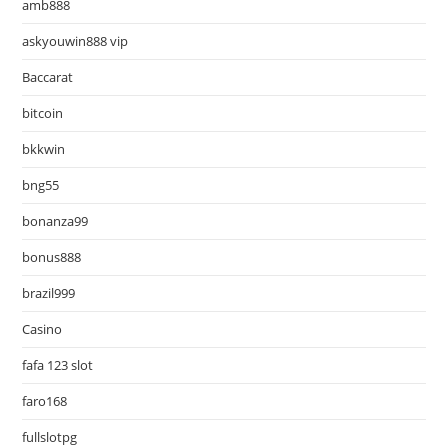
amb888
askyouwin888 vip
Baccarat
bitcoin
bkkwin
bng55
bonanza99
bonus888
brazil999
Casino
fafa 123 slot
faro168
fullslotpg