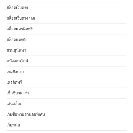
สล็อตเว็บตรง
สล็อตเว็บตรง 168
สล็อตเเครดิตฟรี
สล็อตแตกดี
สวนสุนันทา
หนังออนไลน์
เกมยิงปลา
เครดิตฟรี
เซ็กซี่บาคาร่า
เล่นสล็อต
เว็บซื้อหวยฮานอยพิเศษ
เว็บพนัน