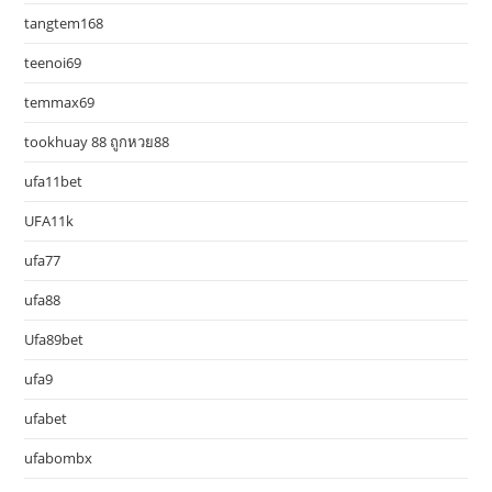
tangtem168
teenoi69
temmax69
tookhuay 88 ถูกหวย88
ufa11bet
UFA11k
ufa77
ufa88
Ufa89bet
ufa9
ufabet
ufabombx