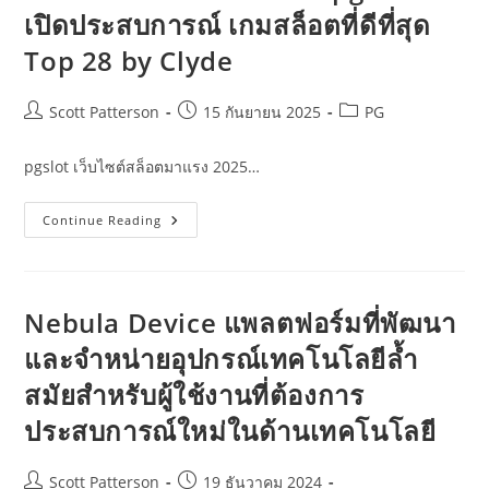
เปิดประสบการณ์ เกมสล็อตที่ดีที่สุด
Top 28 by Clyde
Post
Post
Post
Scott Patterson
15 กันยายน 2025
PG
author:
published:
category:
pgslot เว็บไซต์สล็อตมาแรง 2025…
Funny18
Continue Reading
Funny18.life
25
ตุลา
67
PG
มัด
Nebula Device แพลตฟอร์มที่พัฒนา
ใจ
นัก
และจำหน่ายอุปกรณ์เทคโนโลยีล้ำ
ปั่น
สล็อต
สมัยสำหรับผู้ใช้งานที่ต้องการ
ยาว
5
ปี
ประสบการณ์ใหม่ในด้านเทคโนโลยี
ซ้อน
เกม
หลาก
หลาย
Post
Post
Scott Patterson
19 ธันวาคม 2024