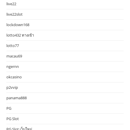
live22
live22slot
lockdown168
lotto432 ทางเข้า
lotto77
macau69
ngernn
okcasino
p2vvip
panama888
PG
PG Slot
PG Slot เว็บใหม่