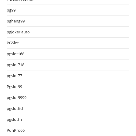
pg99
pgheng99
pgjoker auto
PGSlot
pgslot168
pgslot718
pgslot77
Pgslot99
pgslot9999
pgslotfish
pgslotth
PunPro66