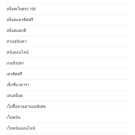
สล็อตเว็บตรง 168
สล็อตเเครดิตฟรี
สล็อตแตกดี
สวนสุนันทา
หนังออนไลน์
เกมยิงปลา
เครดิตฟรี
เซ็กซี่บาคาร่า
เล่นสล็อต
เว็บซื้อหวยฮานอยพิเศษ
เว็บพนัน
เว็บพนันออนไลน์