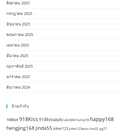
สิงหาคม 2025
กรกฎาคม 2025
มิถุนายน 2025
พฤษภาคม 2025
เมษายน 2025
มีนาคม 2025
กุมภาพันธ์ 2025
มกราคม 2025
ธันวาคม 2024
ป้ายกำกับ
918Kiss
happy168
918kissauto
188bet
alot666
funny18
hengjing168
Jinda55
Joker123
joker123auto
live22
pg77