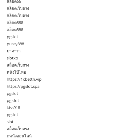
สล็อต66
ด้าน
สล็อตเว็บตรง
เทคโนโลยี
สล็อตเว็บตรง
สล็อต888
สล็อต888
pgslot
pussy888
บาคาร่า
slotxo
สล็อตเว็บตรง
หนังโป๊ไทย
https://1xbetth.vip
https://pgslot.spa
pgslot
pg slot
kiss918
pgslot
slot
สล็อตเว็บตรง
ดูหนังออนไลน์