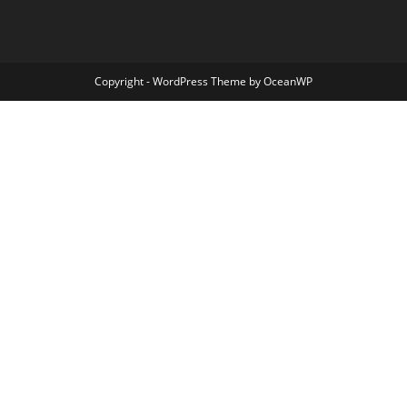
Copyright - WordPress Theme by OceanWP