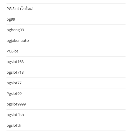
PG Slot เว็บใหม่
pg99
pgheng99
pgjoker auto
PGSlot
pgslot168
pgslot718
pgslot77
Pgslot99
pgslot9999
pgslotfish
pgslotth