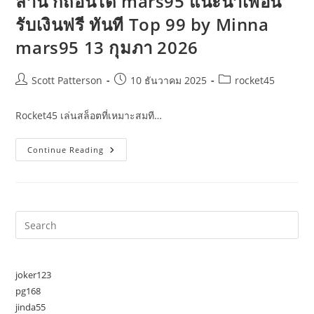
ล้าน ก็ถอนได้ mars95 แนะนำเพื่อน
รับเงินฟรี ทันที Top 99 by Minna
mars95 13 กุมภา 2026
Post
Post
Post
Scott Patterson
10 ธันวาคม 2025
rocket45
author:
published:
category:
Rocket45 เล่นสล็อตที่เหมาะสมที…
Rocket45
Continue Reading
ลงทุน
ได้
แบบ
ไม่มี
เงื่อนไข
วัน
เกิด
รับ
ฟรี
300
เล่น
ได้
joker123
ทุก
เกม
pg168
10
ล้าน
jinda55