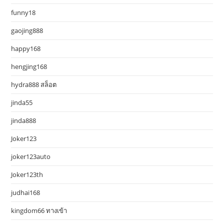
funny18
gaojing888
happy168
hengjing168
hydra888 สล็อต
jinda55
jinda888
Joker123
joker123auto
Joker123th
judhai168
kingdom66 ทางเข้า