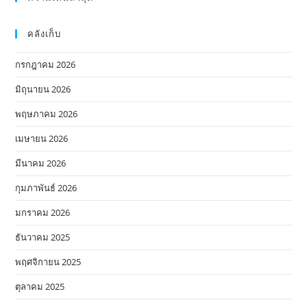
คลังเก็บ
กรกฎาคม 2026
มิถุนายน 2026
พฤษภาคม 2026
เมษายน 2026
มีนาคม 2026
กุมภาพันธ์ 2026
มกราคม 2026
ธันวาคม 2025
พฤศจิกายน 2025
ตุลาคม 2025