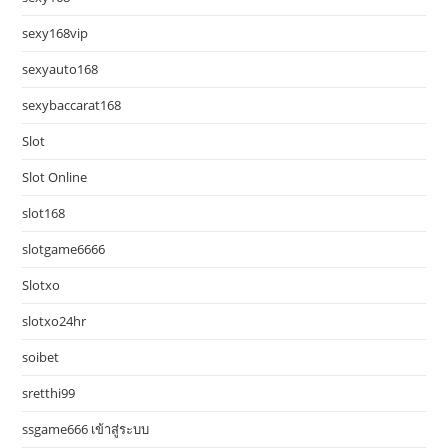
sexy168vip
sexyauto168
sexybaccarat168
Slot
Slot Online
slot168
slotgame6666
Slotxo
slotxo24hr
soibet
sretthi99
ssgame666 เข้าสู่ระบบ