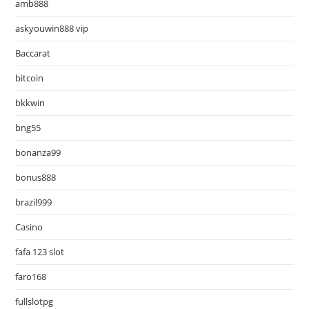
amb888
askyouwin888 vip
Baccarat
bitcoin
bkkwin
bng55
bonanza99
bonus888
brazil999
Casino
fafa 123 slot
faro168
fullslotpg