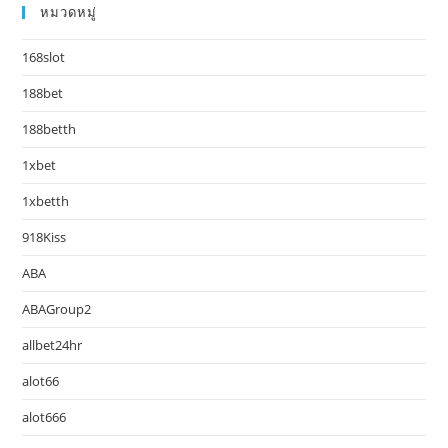
หมวดหมู่
168slot
188bet
188betth
1xbet
1xbetth
918Kiss
ABA
ABAGroup2
allbet24hr
alot66
alot666