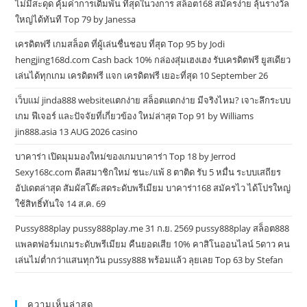
ไม่มีสะดุด คุ้มค่าการเดิมพัน ที่สุดในวงการ สล็อต168 สมัครง่าย ลุ้นรางวัล
ใหญ่ได้ทันที Top 79 by Janessa
เครดิตฟรี เกมสล็อต ที่ผู้เล่นชื่นชอบ ที่สุด Top 95 by Jodi
hengjing168d.com Cash back 10% กล่องสุ่มเฮงเฮง รับเครดิตฟรี ยูสเดียว
เล่นได้ทุกเกม เครดิตฟรี แจก เครดิตฟรี เยอะที่สุด 10 September 26
เว็บแม่ jinda888 websiteแตกง่าย สล็อตแตกง่าย มีจริงไหม? เจาะลึกระบบ
เกม ฟีเจอร์ และปัจจัยที่เกี่ยวข้อง ใหม่ล่าสุด Top 91 by Williams
jin888.asia 13 AUG 2026 casino
บาคาร่า เปิดมุมมองใหม่ของเกมบาคาร่า Top 18 by Jerrod
Sexy168c.com ดีลสมาชิกใหม่ ชนะ/แพ้ 8 ตาติด รับ 5 หมื่น ระบบเสถียร
อัปเดตล่าสุด สัมผัสโต๊ะสดระดับพรีเมียม บาคาร่า168 สมัครไว ได้โปรใหญ่
ใช้สิทธิ์ทันใจ 14 ส.ค. 69
Pussy888play pussy888play.me 31 ก.ย. 2569 pussy888play สล็อต888
แพลตฟอร์มเกมระดับพรีเมียม คืนยอดเสีย 10% คาสิโนออนไลน์ 5ดาว คน
เล่นไม่ต่ำกว่าแสนทุกวัน pussy888 พร้อมแล้ว ลุยเลย Top 63 by Stefan
ความเห็นล่าสุด