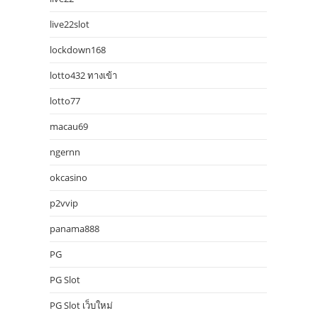
live22slot
lockdown168
lotto432 ทางเข้า
lotto77
macau69
ngernn
okcasino
p2vvip
panama888
PG
PG Slot
PG Slot เว็บใหม่