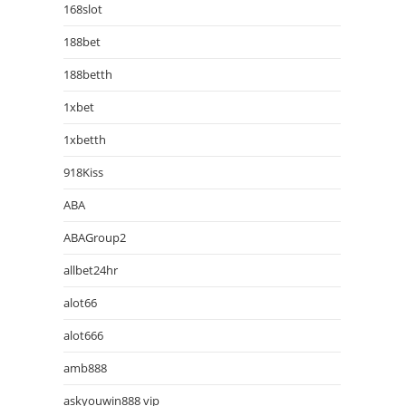
168slot
188bet
188betth
1xbet
1xbetth
918Kiss
ABA
ABAGroup2
allbet24hr
alot66
alot666
amb888
askyouwin888 vip