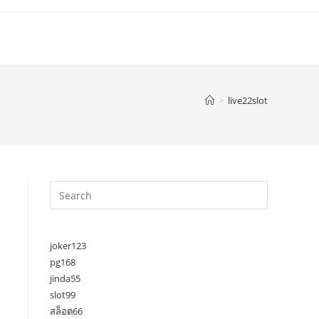
>
live22slot
joker123
pg168
jinda55
slot99
สล็อต66