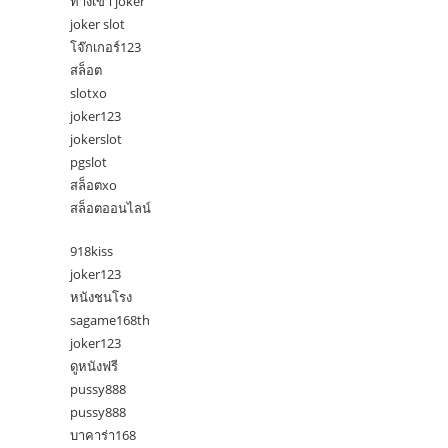
ทางเข้า joker
joker slot
โจ๊กเกอร์123
สล็อต
slotxo
joker123
jokerslot
pgslot
สล็อตxo
สล็อตออนไลน์
918kiss
joker123
หนังชนโรง
sagame168th
joker123
ดูหนังฟรี
pussy888
pussy888
บาคาร่า168