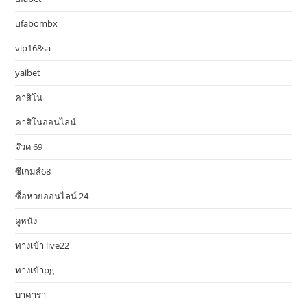
ufabombx
vip168sa
yaibet
คาสิโน
คาสิโนออนไลน์
จ๊วด 69
ซีเกมส์68
ซื้อหวยออนไลน์ 24
ดูหนัง
ทางเข้า live22
ทางเข้าpg
บาคาร่า