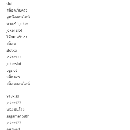
slot
สล็อตเว็บตรง
ดูหนังออนไลน์
ทางเข้า joker
joker slot
โจ๊กเกอร์123
สล็อต
slotxo
joker123
jokerslot
pgslot
สล็อตxo
สล็อตออนไลน์
918kiss
joker123
หนังชนโรง
sagame168th
joker123
ดูหนังฟรี