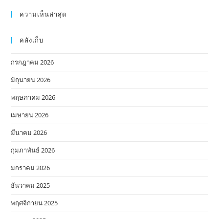
ความเห็นล่าสุด
คลังเก็บ
กรกฎาคม 2026
มิถุนายน 2026
พฤษภาคม 2026
เมษายน 2026
มีนาคม 2026
กุมภาพันธ์ 2026
มกราคม 2026
ธันวาคม 2025
พฤศจิกายน 2025