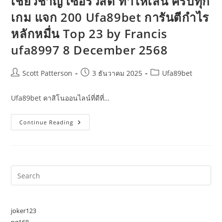
เชี่ยวชาญ เซอร์วิสดี ท้าให้เล่น ครบทุก
เกม แจก 200 Ufa89bet การันตีกำไร
หลักหมื่น Top 23 by Francis
ufa8997 8 December 2568
Post
Post
Post
Scott Patterson
3 ธันวาคม 2025
Ufa89bet
author:
published:
category:
Ufa89bet คาสิโนออนไลน์ที่ดีที่…
Ufa89bet
Continue Reading
คา
สิ
โน
ออนไลน์
เครือ
เดียว
กับ
UFABET
ชวน
เพื่อน
รับ100
ผู้
joker123
เชี่ยวชาญ
เซอร์วิส