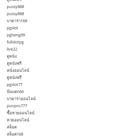
pussy888
pussy888
บาคาร่า168
pgslot
pgheng99
fullslotpg
live22
ดูหนัง
ดูหนังฟรี
หนังออนไลน์
ดูหนังฟรี
pgslot77
ปั่นแตก66
บาคาร่าออนไลน์
punpro777
ซื้อหวยออนไลน์
หวยออนไลน์
สล็อต
สล็อต168