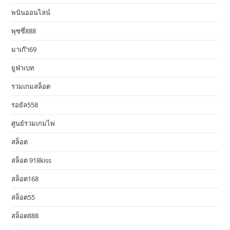
พนันออนไลน์
พุซซี่888
มาเก๊า69
ยูฟ่าเบท
รวมเกมสล็อต
รอยัล558
ศูนย์รวมเกมไพ่
สล็อต
สล็อต 918kiss
สล็อต168
สล็อต55
สล็อต888