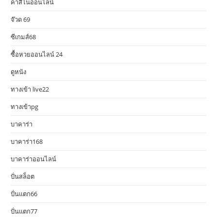
คาสิโนออนไลน์
จ๊วด 69
ซีเกมส์68
ซื้อหวยออนไลน์ 24
ดูหนัง
ทางเข้า live22
ทางเข้าpg
บาคาร่า
บาคาร่า168
บาคาร่าออนไลน์
ปั่นสล็อต
ปั่นแตก66
ปั่นแตก77