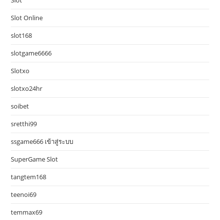
Slot
Slot Online
slot168
slotgame6666
Slotxo
slotxo24hr
soibet
sretthi99
ssgame666 เข้าสู่ระบบ
SuperGame Slot
tangtem168
teenoi69
temmax69