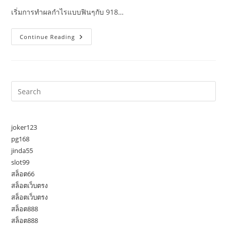
ทุก
ความ
เริ่มการทำผลกำไรแบบฟินๆกับ 918…
ต้องการ
918kissauto
คน
เว็บ
Continue Reading
ไทย
ใหญ่
เลือก
สล็อต918
ลงทุน
ทดลอง
มาก
เล่น
ที่สุด
Top
24
76
พฤษภา
By
25
Federico
918kiss
918kissauto.website
สล็อต918
เว็บไซต์
joker123
ใหญ่
สล็อต
pg168
เว็บ
ตรง
jinda55
แตก
slot99
ง่าย
22
สล็อต66
April
สล็อตเว็บตรง
2568
Casino
สล็อตเว็บตรง
สล็อต888
สล็อต888