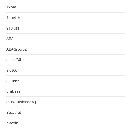
1xbet
1xbetth
918Kiss
ABA
ABAGroup2
allbet24hr
alot66
alot666
amb888
askyouwin888 vip
Baccarat
bitcoin