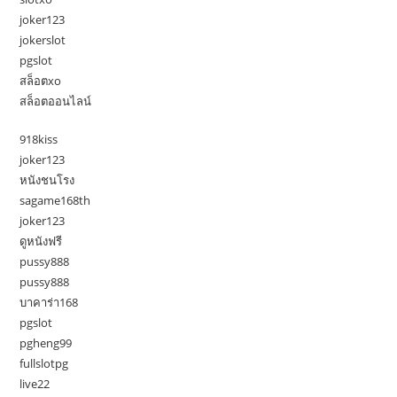
joker123
jokerslot
pgslot
สล็อตxo
สล็อตออนไลน์
918kiss
joker123
หนังชนโรง
sagame168th
joker123
ดูหนังฟรี
pussy888
pussy888
บาคาร่า168
pgslot
pgheng99
fullslotpg
live22