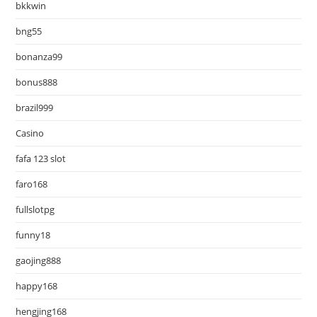
bkkwin
bng55
bonanza99
bonus888
brazil999
Casino
fafa 123 slot
faro168
fullslotpg
funny18
gaojing888
happy168
hengjing168