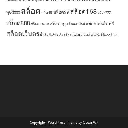
สล็อต
สล็อต168
สล็อต99
พุซซี่888
สล็อต55
สล็อต777
สล็อต888
สล็อตpg
สล็อตเครดิตฟรี
สล็อต918kiss
สล็อตออนไลน์
สล็อตเว็บตรง
แทงบอลออนไลน์
เดิมพันกีฬา
เว็บสล็อต
โจ๊กเกอร์123
Copyright - WordPress Theme by OceanWP