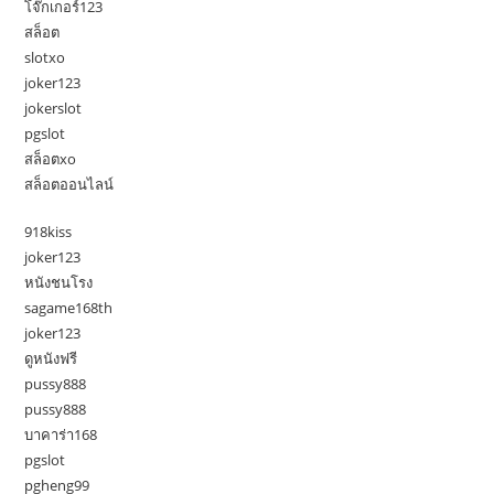
โจ๊กเกอร์123
สล็อต
slotxo
joker123
jokerslot
pgslot
สล็อตxo
สล็อตออนไลน์
918kiss
joker123
หนังชนโรง
sagame168th
joker123
ดูหนังฟรี
pussy888
pussy888
บาคาร่า168
pgslot
pgheng99