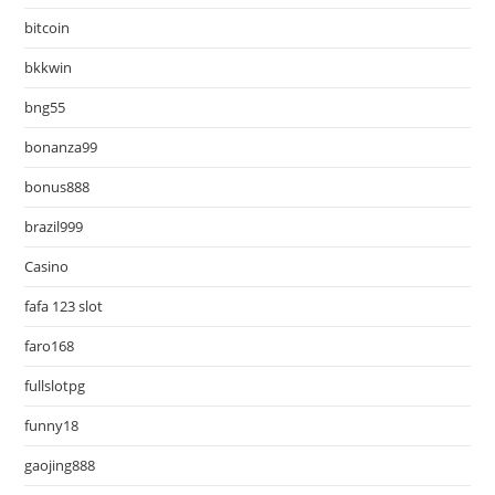
bitcoin
bkkwin
bng55
bonanza99
bonus888
brazil999
Casino
fafa 123 slot
faro168
fullslotpg
funny18
gaojing888