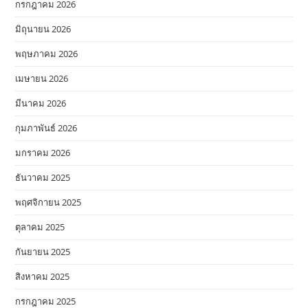
กรกฎาคม 2026
มิถุนายน 2026
พฤษภาคม 2026
เมษายน 2026
มีนาคม 2026
กุมภาพันธ์ 2026
มกราคม 2026
ธันวาคม 2025
พฤศจิกายน 2025
ตุลาคม 2025
กันยายน 2025
สิงหาคม 2025
กรกฎาคม 2025