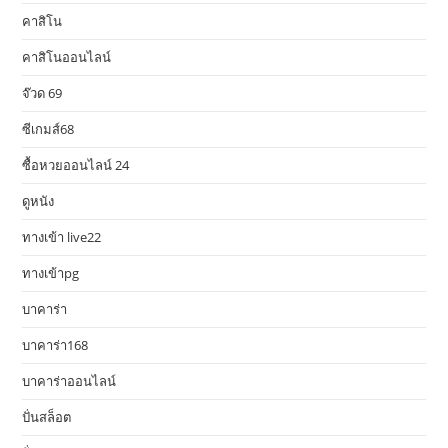
คาสิโน
คาสิโนออนไลน์
จ๊วด 69
ซีเกมส์68
ซื้อหวยออนไลน์ 24
ดูหนัง
ทางเข้า live22
ทางเข้าpg
บาคาร่า
บาคาร่า168
บาคาร่าออนไลน์
ปั่นสล็อต