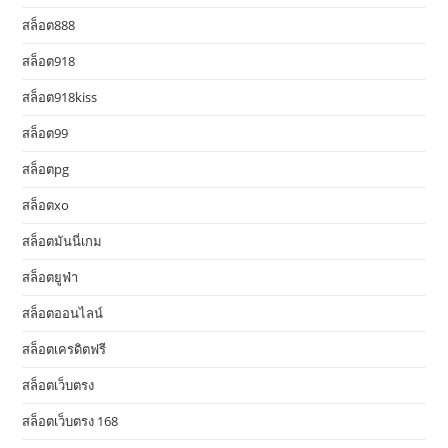
สล็อต888
สล็อต918
สล็อต918kiss
สล็อต99
สล็อตpg
สล็อตxo
สล็อตมันนี่เกม
สล็อตยูฟ่า
สล็อตออนไลน์
สล็อตเครดิตฟรี
สล็อตเว็บตรง
สล็อตเว็บตรง 168