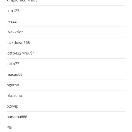
kingdom66 ทางเข้า
lion123
live22
live22slot
lockdown168
lotto432 ทางเข้า
lotto77
macau69
ngernn
okcasino
p2vvip
panama888
PG