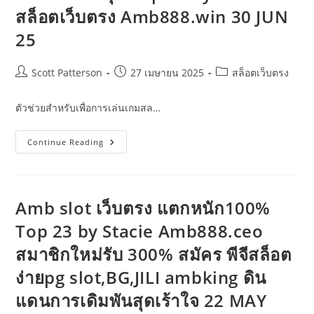
เล่น
สล็อตเว็บตรง Amb888.win 30 JUN
สล็อต
ไม่
25
ผ่าน
เอเย่นต์
ค่าย
เกม
Post
Post
Post
Scott Patterson
27 เมษายน 2025
สล็อตเว็บตรง
Amb
Pgslot
author:
published:
category:
,AMB
SLOT
ตัวช่วยสำหรับเพื่อการเล่นเกมสล…
,JOKER
,Sa
GAME
สล็อต
สล็อต888
Continue Reading
เว็บ
จ่าย
ตรง
เต็ม
เวป
ทุก
ไซต์
ยอด
ตรง
ไม่มี
สล็อต
หัก
Amb slot เว็บตรง แตกหนัก100%
เว็บ
9
ใหญ่
เมษา
Top 23 by Stacie Amb888.ceo
มั่นคง
25
ปลอดภัย
สมาชิกใหม่รับ 300% สมัคร พีจีสล็อต
แตก
บ่อย
Casino
ง่ายpg slot,BG,JILI ambking ดิน
Online
เว็บ
แดนการเดิมพันสุดเร้าใจ 22 MAY
ใหญ่
สล็อต