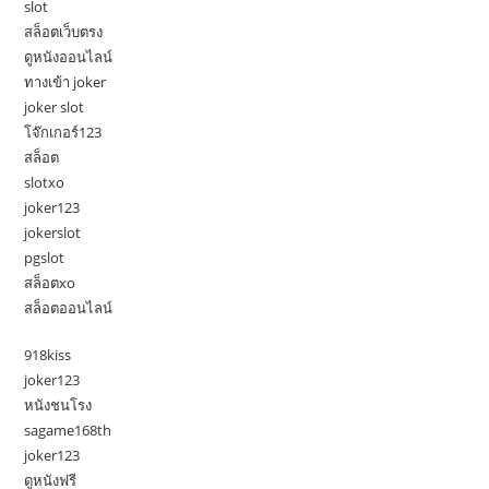
slot
สล็อตเว็บตรง
ดูหนังออนไลน์
ทางเข้า joker
joker slot
โจ๊กเกอร์123
สล็อต
slotxo
joker123
jokerslot
pgslot
สล็อตxo
สล็อตออนไลน์
918kiss
joker123
หนังชนโรง
sagame168th
joker123
ดูหนังฟรี