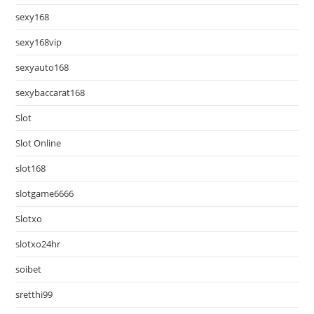
sexy168
sexy168vip
sexyauto168
sexybaccarat168
Slot
Slot Online
slot168
slotgame6666
Slotxo
slotxo24hr
soibet
sretthi99