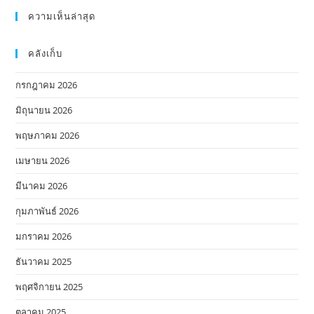
ความเห็นล่าสุด
คลังเก็บ
กรกฎาคม 2026
มิถุนายน 2026
พฤษภาคม 2026
เมษายน 2026
มีนาคม 2026
กุมภาพันธ์ 2026
มกราคม 2026
ธันวาคม 2025
พฤศจิกายน 2025
ตุลาคม 2025