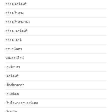
สล็อตเครดิตฟรี
สล็อตเว็บตรง
สล็อตเว็บตรง 168
สล็อตเเครดิตฟรี
สล็อตแตกดี
สวนสุนันทา
หนังออนไลน์
เกมยิงปลา
เครดิตฟรี
เซ็กซี่บาคาร่า
เล่นสล็อต
เว็บซื้อหวยฮานอยพิเศษ