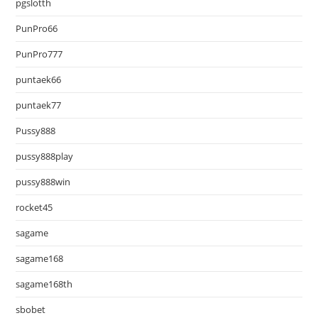
pgslotth
PunPro66
PunPro777
puntaek66
puntaek77
Pussy888
pussy888play
pussy888win
rocket45
sagame
sagame168
sagame168th
sbobet