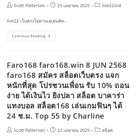
Ambking
Post
Post
Post
Scott Patterson
25 เมษายน 2025
live22slot
ดิน
แดน
author:
published:
category:
การ
เดิม
live22 เว็บตรงไม่ผ่านเอเย่นต์ท…
พัน
สุด
เร้าใจ
เว็บ
22
Continue Reading
เปิด
MAY
ใหม่
2025
ทาง
เข้า
Live22
ใหม่
Faro168 faro168.win 8 JUN 2568
ล่าสุด
Top
faro168 สมัคร สล็อตเว็บตรง แจก
67
By
หนักที่สุด โปรชวนเพื่อน รับ 10% ถอน
Gordon
Live22slot
Live22slot.xyz
ง่าย ได้เงินไว ยิงปลา สล็อต บาคาร่า
ทาง
เข้า
แทงบอล สล็อต168 เล่นเกมฟินๆ ได้
Live22
เว็บ
24 ช.ม. Top 55 by Charline
แตก
ง่าย
สล็อต
แตก
Post
Post
Post
Scott Patterson
22 เมษายน 2025
สล็อต
ง่าย
2025
author:
published:
category: