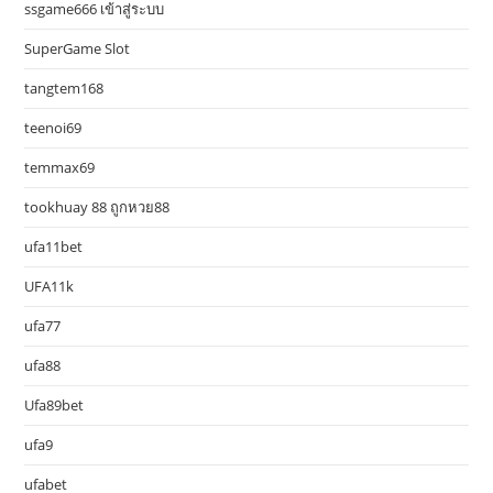
ssgame666 เข้าสู่ระบบ
SuperGame Slot
tangtem168
teenoi69
temmax69
tookhuay 88 ถูกหวย88
ufa11bet
UFA11k
ufa77
ufa88
Ufa89bet
ufa9
ufabet