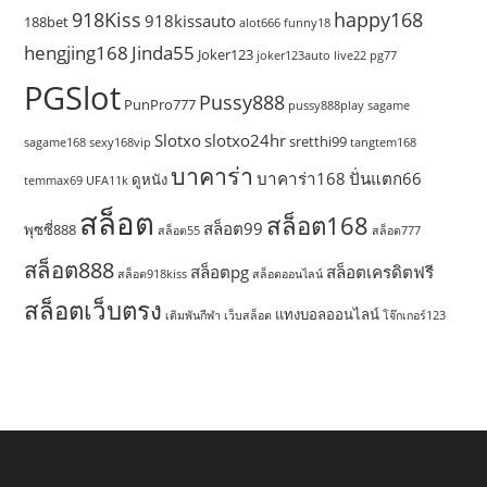
918Kiss
happy168
918kissauto
188bet
alot666
funny18
hengjing168
Jinda55
Joker123
joker123auto
live22
pg77
PGSlot
Pussy888
PunPro777
pussy888play
sagame
Slotxo
slotxo24hr
sretthi99
sagame168
sexy168vip
tangtem168
บาคาร่า
บาคาร่า168
ปั่นแตก66
ดูหนัง
temmax69
UFA11k
สล็อต
สล็อต168
สล็อต99
พุซซี่888
สล็อต55
สล็อต777
สล็อต888
สล็อตpg
สล็อตเครดิตฟรี
สล็อต918kiss
สล็อตออนไลน์
สล็อตเว็บตรง
แทงบอลออนไลน์
เดิมพันกีฬา
เว็บสล็อต
โจ๊กเกอร์123