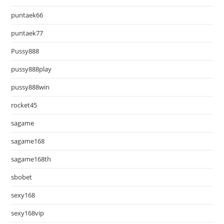
puntaek66
puntaek77
Pussy888
pussy888play
pussy888win
rocket45
sagame
sagame168
sagame168th
sbobet
sexy168
sexy168vip