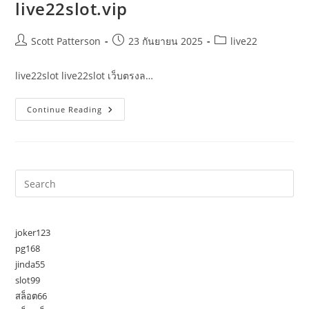
live22slot.vip
เหมือน
ยก
คา
สิ
Post
Post
Post
Scott Patterson
23 กันยายน 2025
live22
โน
มา
author:
published:
category:
ไว้
ที่
live22slot live22slot เว็บตรงล…
เดียว
ตอบ
โจทย์
สล็อต
นัก
Continue Reading
28
ปั่น
SEP
ดี
2025
ที่สุด
Live22slot
Live22slot
ยิง
เว็บ
ปลา
ดี
สล็อต
รีบ
ออนไลน์
คว้า
อันดับ
ไว้
1
ก่อน
ฝาก
ใคร
ต่อ
Top
joker123
เนื่อง
97
มี
By
pg168
รางวัล
Joseph
ยู
jinda55
ส
slot99
เดียว
เล่น
สล็อต66
ได้