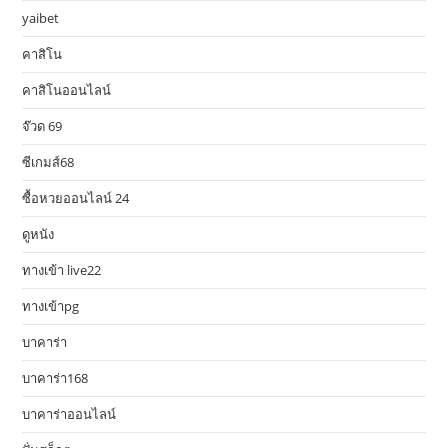
yaibet
คาสิโน
คาสิโนออนไลน์
จ๊วด 69
ซีเกมส์68
ซื้อหวยออนไลน์ 24
ดูหนัง
ทางเข้า live22
ทางเข้าpg
บาคาร่า
บาคาร่า168
บาคาร่าออนไลน์