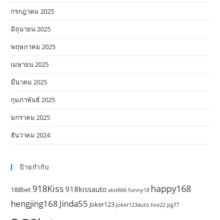
กรกฎาคม 2025
มิถุนายน 2025
พฤษภาคม 2025
เมษายน 2025
มีนาคม 2025
กุมภาพันธ์ 2025
มกราคม 2025
ธันวาคม 2024
ป้ายกำกับ
918Kiss
happy168
918kissauto
188bet
alot666
funny18
hengjing168
Jinda55
Joker123
joker123auto
live22
pg77