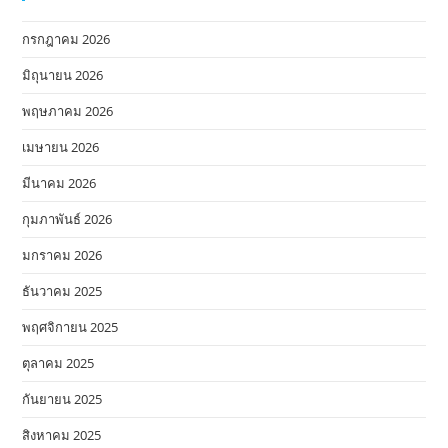
กรกฎาคม 2026
มิถุนายน 2026
พฤษภาคม 2026
เมษายน 2026
มีนาคม 2026
กุมภาพันธ์ 2026
มกราคม 2026
ธันวาคม 2025
พฤศจิกายน 2025
ตุลาคม 2025
กันยายน 2025
สิงหาคม 2025