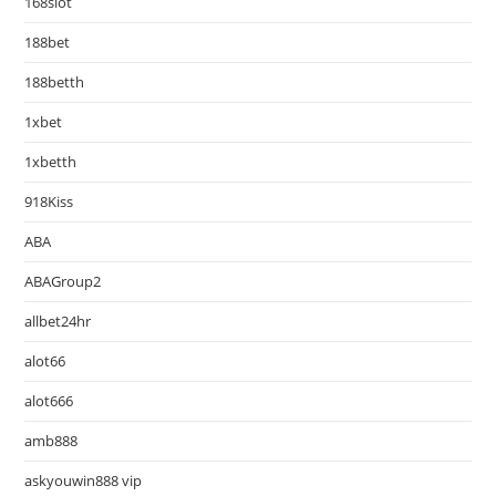
168slot
188bet
188betth
1xbet
1xbetth
918Kiss
ABA
ABAGroup2
allbet24hr
alot66
alot666
amb888
askyouwin888 vip