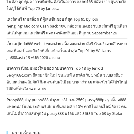
ไม่มีสะดุด คุ้มค่าการเดิมพัน ที่สุดในวงการ สล็อต168 สมัครง่าย ลุ้นรางวัล
ใหญ่ได้ทันที Top 79 by Janessa
เครดิตฟรี เกมสล็อต ที่ผู้เล่นชื่นชอบ ที่สุด Top 95 by Jodi
hengjing168d.com Cash back 10% กล่องสุ่มเฮงเฮง รับเครดิตฟรี ยูสเดียว
เล่นได้ทุกเกม เครดิตฟรี แจก เครดิตฟรี เยอะที่สุด 10 September 26
เว็บแม่ jinda888 websiteแตกง่าย สล็อตแตกง่าย มีจริงไหม? เจาะลึกระบบ
เกม ฟีเจอร์ และปัจจัยที่เกี่ยวข้อง ใหม่ล่าสุด Top 91 by Williams
jin888.asia 13 AUG 2026 casino
บาคาร่า เปิดมุมมองใหม่ของเกมบาคาร่า Top 18 by Jerrod
Sexy168c.com ดีลสมาชิกใหม่ ชนะ/แพ้ 8 ตาติด รับ 5 หมื่น ระบบเสถียร
อัปเดตล่าสุด สัมผัสโต๊ะสดระดับพรีเมียม บาคาร่า168 สมัครไว ได้โปรใหญ่
ใช้สิทธิ์ทันใจ 14 ส.ค. 69
Pussy888play pussy888play.me 31 ก.ย. 2569 pussy888play สล็อต888
แพลตฟอร์มเกมระดับพรีเมียม คืนยอดเสีย 10% คาสิโนออนไลน์ 5ดาว คน
เล่นไม่ต่ำกว่าแสนทุกวัน pussy888 พร้อมแล้ว ลุยเลย Top 63 by Stefan
ความเห็นล่าสุด