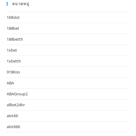
หมวดหมู่
168slot
188bet
188betth
1xbet
1xbetth
918Kiss
ABA
ABAGroup2
allbet24hr
alot66
alot666