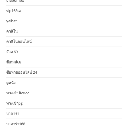
ufabombx
vip168sa
yaibet
คาสิโน
คาสิโนออนไลน์
จ๊วด 69
ซีเกมส์68
ซื้อหวยออนไลน์ 24
ดูหนัง
ทางเข้า live22
ทางเข้าpg
บาคาร่า
บาคาร่า168