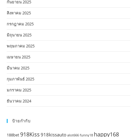
กันยายน 2025
สิงหาคม 2025
กรกฎาคม 2025
มิถุนายน 2025
พฤษภาคม 2025
เมษายน 2025
มีนาคม 2025
กุมภาพันธ์ 2025
มกราคม 2025
ธันวาคม 2024
ป้ายกำกับ
918Kiss
happy168
918kissauto
188bet
alot666
funny18