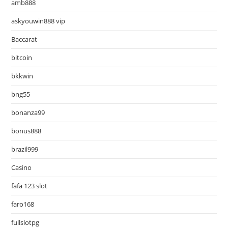
amb888
askyouwin888 vip
Baccarat
bitcoin
bkkwin
bng55
bonanza99
bonus888
brazil999
Casino
fafa 123 slot
faro168
fullslotpg