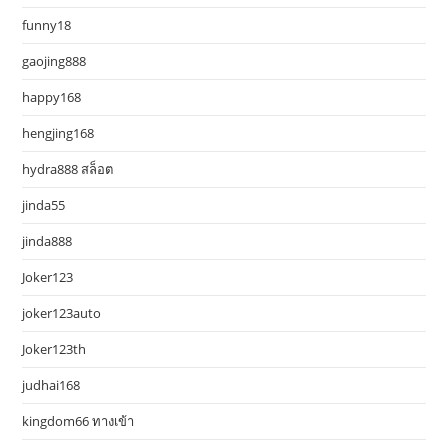
funny18
gaojing888
happy168
hengjing168
hydra888 สล็อต
jinda55
jinda888
Joker123
joker123auto
Joker123th
judhai168
kingdom66 ทางเข้า