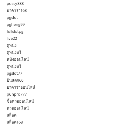
pussy888
บาคาร่า168
pgslot
pgheng99
fullslotpg
live22
ดูหนัง
ดูหนังฟรี
หนังออนไลน์
ดูหนังฟรี
pgslot77
ปั่นแตก66
บาคาร่าออนไลน์
punpro777
ซื้อหวยออนไลน์
หวยออนไลน์
สล็อต
สล็อต168