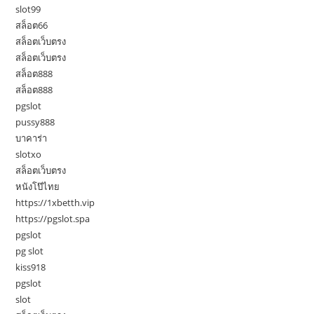
เข้า
slot99
เล่น
ไว
สล็อต66
พนัน
สล็อตเว็บตรง
เว็บ
แม่
สล็อตเว็บตรง
ทดลอง
เล่น
สล็อต888
Top
สล็อต888
54
By
pgslot
Sadye
Bh99th.org
pussy888
16
บาคาร่า
มี.ค.
2026
slotxo
สล็อตเว็บตรง
หนังโป๊ไทย
https://1xbetth.vip
https://pgslot.spa
pgslot
pg slot
kiss918
pgslot
slot