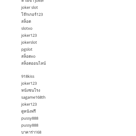
ทางเข้า joker
joker slot
โจ๊กเกอร์123
สล็อต
slotxo
joker123
jokerslot
pgslot
สล็อตxo
สล็อตออนไลน์
918kiss
joker123
หนังชนโรง
sagame168th
joker123
ดูหนังฟรี
pussy888
pussy888
บาคาร่า168