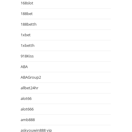
168slot
188bet
188betth
1xbet
1xbetth
918Kiss
ABA
ABAGroup2
allbet24hr
alot66
alot666
amb888
askyouwin888 vip