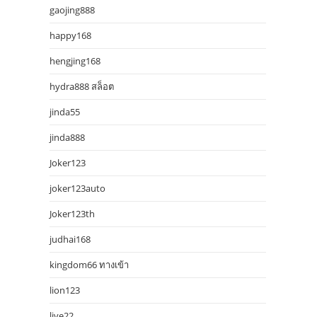
gaojing888
happy168
hengjing168
hydra888 สล็อต
jinda55
jinda888
Joker123
joker123auto
Joker123th
judhai168
kingdom66 ทางเข้า
lion123
live22