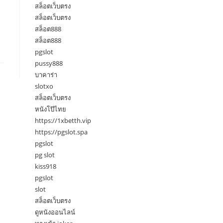
สล็อตเว็บตรง
สล็อตเว็บตรง
สล็อต888
สล็อต888
pgslot
pussy888
บาคาร่า
slotxo
สล็อตเว็บตรง
หนังโป๊ไทย
https://1xbetth.vip
https://pgslot.spa
pgslot
pg slot
kiss918
pgslot
slot
สล็อตเว็บตรง
ดูหนังออนไลน์