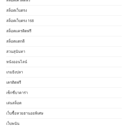
สล็อตเครดิตฟรี
สล็อตเว็บตรง
สล็อตเว็บตรง 168
สล็อตเเครดิตฟรี
สล็อตแตกดี
สวนสุนันทา
หนังออนไลน์
เกมยิงปลา
เครดิตฟรี
เซ็กซี่บาคาร่า
เล่นสล็อต
เว็บซื้อหวยฮานอยพิเศษ
เว็บพนัน