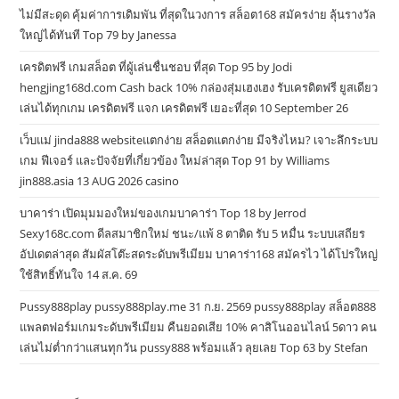
ไม่มีสะดุด คุ้มค่าการเดิมพัน ที่สุดในวงการ สล็อต168 สมัครง่าย ลุ้นรางวัล
ใหญ่ได้ทันที Top 79 by Janessa
เครดิตฟรี เกมสล็อต ที่ผู้เล่นชื่นชอบ ที่สุด Top 95 by Jodi
hengjing168d.com Cash back 10% กล่องสุ่มเฮงเฮง รับเครดิตฟรี ยูสเดียว
เล่นได้ทุกเกม เครดิตฟรี แจก เครดิตฟรี เยอะที่สุด 10 September 26
เว็บแม่ jinda888 websiteแตกง่าย สล็อตแตกง่าย มีจริงไหม? เจาะลึกระบบ
เกม ฟีเจอร์ และปัจจัยที่เกี่ยวข้อง ใหม่ล่าสุด Top 91 by Williams
jin888.asia 13 AUG 2026 casino
บาคาร่า เปิดมุมมองใหม่ของเกมบาคาร่า Top 18 by Jerrod
Sexy168c.com ดีลสมาชิกใหม่ ชนะ/แพ้ 8 ตาติด รับ 5 หมื่น ระบบเสถียร
อัปเดตล่าสุด สัมผัสโต๊ะสดระดับพรีเมียม บาคาร่า168 สมัครไว ได้โปรใหญ่
ใช้สิทธิ์ทันใจ 14 ส.ค. 69
Pussy888play pussy888play.me 31 ก.ย. 2569 pussy888play สล็อต888
แพลตฟอร์มเกมระดับพรีเมียม คืนยอดเสีย 10% คาสิโนออนไลน์ 5ดาว คน
เล่นไม่ต่ำกว่าแสนทุกวัน pussy888 พร้อมแล้ว ลุยเลย Top 63 by Stefan