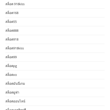
สล็อต 918kiss
สล็อต168
สล็อต55
สล็อต888
สล็อต918
สล็อต918kiss
สล็อต99
สล็อตpg
สล็อตxo
สล็อตมันนี่เกม
สล็อตยูฟ่า
สล็อตออนไลน์