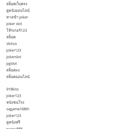
สล็อตเว็บตรง
ดูหนังออนไลน์
ทางเข้า joker
joker slot
โจ๊กเกอร์123
สล็อต
slotxo
joker123
jokerslot
pgslot
สล็อตxo
สล็อตออนไลน์
918kiss
joker123
หนังชนโรง
sagame168th
joker123
ดูหนังฟรี
pussy888