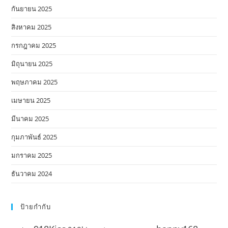
กันยายน 2025
สิงหาคม 2025
กรกฎาคม 2025
มิถุนายน 2025
พฤษภาคม 2025
เมษายน 2025
มีนาคม 2025
กุมภาพันธ์ 2025
มกราคม 2025
ธันวาคม 2024
ป้ายกำกับ