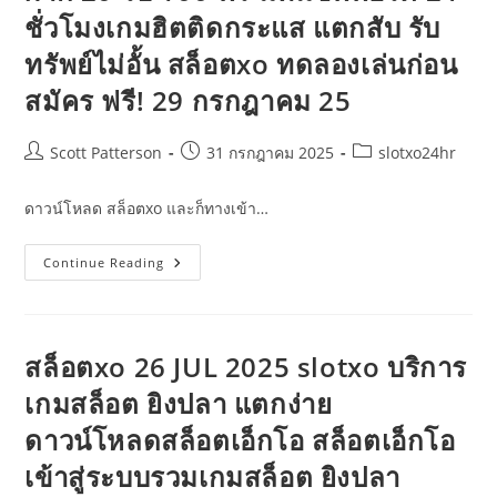
ฝาก
ชั่วโมงเกมฮิตติดกระแส แตกสับ รับ
5%
ไม่
ทรัพย์ไม่อั้น สล็อตxo ทดลองเล่นก่อน
ผ่าน
เอเย่นต์
รวม
สมัคร ฟรี! 29 กรกฎาคม 25
เกม
ดัง
ค่าย
ชั้น
Post
Post
Post
Scott Patterson
31 กรกฎาคม 2025
slotxo24hr
นำ
author:
published:
category:
Slotxo
เปิด
ดาวน์โหลด สล็อตxo และก็ทางเข้า…
ประสบการณ์
เกม
สล็อต
ที่
Slotxo24hr
Continue Reading
ดี
ให้
ที่สุด
บริการ
Top
ครบ
60
เกม
By
สล็อต
Frank
ยิง
สล็อตxo 26 JUL 2025 slotxo บริการ
ปลา
แทง
เกมสล็อต ยิงปลา แตกง่าย
หวย
บาท
ดาวน์โหลดสล็อตเอ็กโอ สล็อตเอ็กโอ
แพง
Top
9
เข้าสู่ระบบรวมเกมสล็อต ยิงปลา
By
Leesa