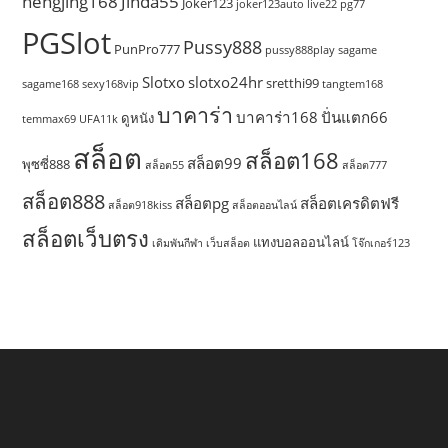
hengjing168
Jinda55
Joker123
joker123auto
live22
pg77
PGSlot
Pussy888
PunPro777
pussy888play
sagame
Slotxo
slotxo24hr
sretthi99
sagame168
sexy168vip
tangtem168
บาคาร่า
บาคาร่า168
ปั่นแตก66
ดูหนัง
temmax69
UFA11k
สล็อต
สล็อต168
สล็อต99
พุซซี่888
สล็อต55
สล็อต777
สล็อต888
สล็อตpg
สล็อตเครดิตฟรี
สล็อต918kiss
สล็อตออนไลน์
สล็อตเว็บตรง
แทงบอลออนไลน์
เดิมพันกีฬา
เว็บสล็อต
โจ๊กเกอร์123