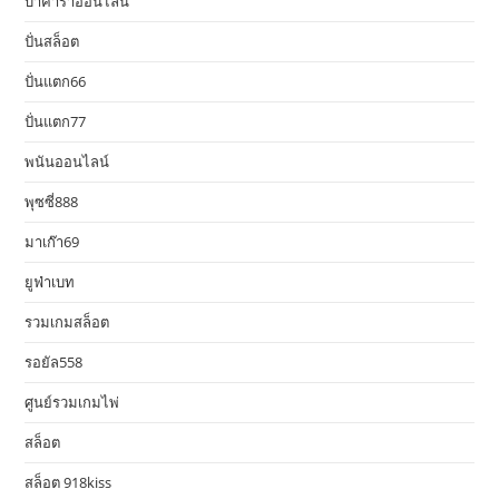
บาคาร่าออนไลน์
ปั่นสล็อต
ปั่นแตก66
ปั่นแตก77
พนันออนไลน์
พุซซี่888
มาเก๊า69
ยูฟ่าเบท
รวมเกมสล็อต
รอยัล558
ศูนย์รวมเกมไพ่
สล็อต
สล็อต 918kiss