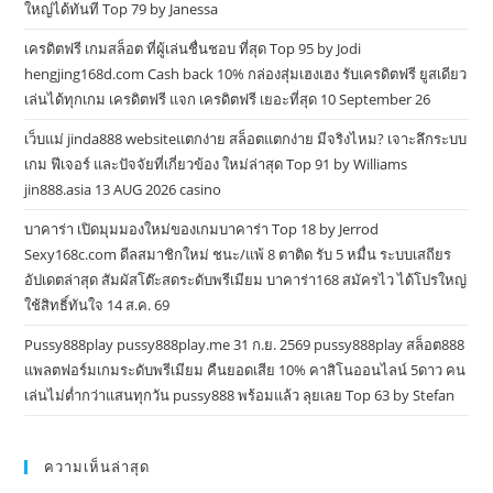
ใหญ่ได้ทันที Top 79 by Janessa
เครดิตฟรี เกมสล็อต ที่ผู้เล่นชื่นชอบ ที่สุด Top 95 by Jodi
hengjing168d.com Cash back 10% กล่องสุ่มเฮงเฮง รับเครดิตฟรี ยูสเดียว
เล่นได้ทุกเกม เครดิตฟรี แจก เครดิตฟรี เยอะที่สุด 10 September 26
เว็บแม่ jinda888 websiteแตกง่าย สล็อตแตกง่าย มีจริงไหม? เจาะลึกระบบ
เกม ฟีเจอร์ และปัจจัยที่เกี่ยวข้อง ใหม่ล่าสุด Top 91 by Williams
jin888.asia 13 AUG 2026 casino
บาคาร่า เปิดมุมมองใหม่ของเกมบาคาร่า Top 18 by Jerrod
Sexy168c.com ดีลสมาชิกใหม่ ชนะ/แพ้ 8 ตาติด รับ 5 หมื่น ระบบเสถียร
อัปเดตล่าสุด สัมผัสโต๊ะสดระดับพรีเมียม บาคาร่า168 สมัครไว ได้โปรใหญ่
ใช้สิทธิ์ทันใจ 14 ส.ค. 69
Pussy888play pussy888play.me 31 ก.ย. 2569 pussy888play สล็อต888
แพลตฟอร์มเกมระดับพรีเมียม คืนยอดเสีย 10% คาสิโนออนไลน์ 5ดาว คน
เล่นไม่ต่ำกว่าแสนทุกวัน pussy888 พร้อมแล้ว ลุยเลย Top 63 by Stefan
ความเห็นล่าสุด