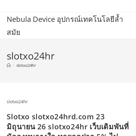
Skip
to
Nebula Device อุปกรณ์เทคโนโลยีล้ำ
content
สมัย
slotxo24hr
>
slotxo24hr
slotxo24hr
Slotxo slotxo24hrd.com 23
มิถุนายน 26 slotxo24hr เว็บเดิมพันที่