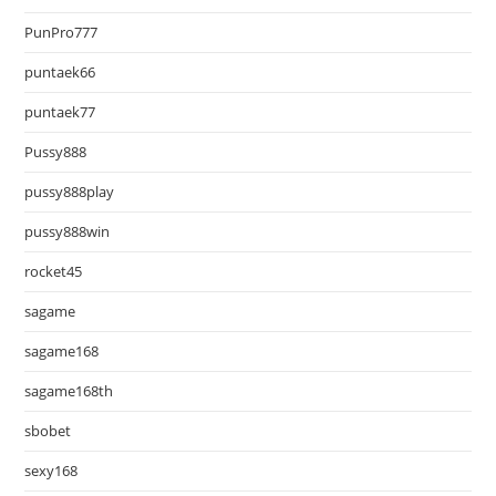
PunPro777
puntaek66
puntaek77
Pussy888
pussy888play
pussy888win
rocket45
sagame
sagame168
sagame168th
sbobet
sexy168