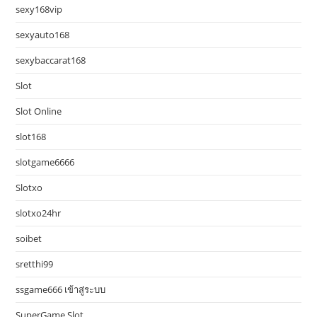
sexy168vip
sexyauto168
sexybaccarat168
Slot
Slot Online
slot168
slotgame6666
Slotxo
slotxo24hr
soibet
sretthi99
ssgame666 เข้าสู่ระบบ
SuperGame Slot