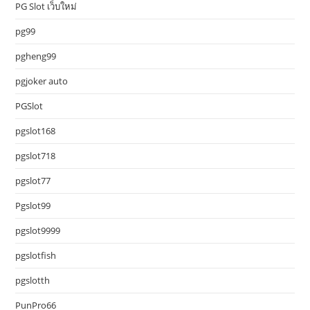
PG Slot เว็บใหม่
pg99
pgheng99
pgjoker auto
PGSlot
pgslot168
pgslot718
pgslot77
Pgslot99
pgslot9999
pgslotfish
pgslotth
PunPro66