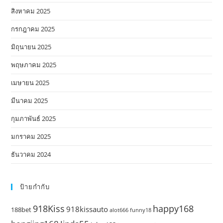
สิงหาคม 2025
กรกฎาคม 2025
มิถุนายน 2025
พฤษภาคม 2025
เมษายน 2025
มีนาคม 2025
กุมภาพันธ์ 2025
มกราคม 2025
ธันวาคม 2024
ป้ายกำกับ
918Kiss
happy168
918kissauto
188bet
alot666
funny18