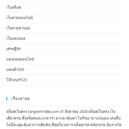
เว็บสล็อต
เว็บหวยออนไลน์
เว็บหวยฮานอย
เว็บแทงบอล
เศรษฐี99
แทงบอลออนไลน์
แพนด้า555
โจ๊กเกอร์123
เรื่องล่าสุด
สล็อตเว็บตรง tangtem168e.com 31 สิงหาคม 2026 สล็อตเว็บตรง เว็บ
เดียวครบ ทั้งสล็อตและบาคาร่า ฝากมาคุ้มค่า ไม่กินมาม่าแน่นอน เล่นลื่น
ไม่มีสะดุด คุ้มค่าการเดิมพัน ที่สุดในวงการ สล็อต168 สมัครง่าย ลุ้นรางวัล