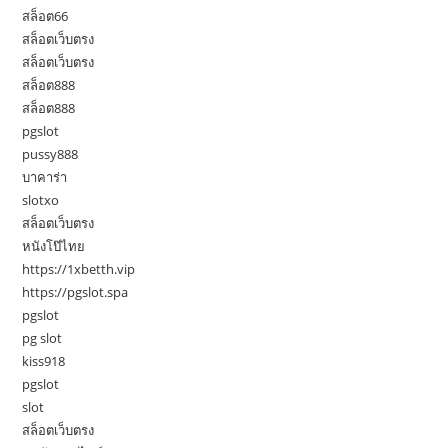
เข้า
สล็อต66
สู่
สล็อตเว็บตรง
ระบบ
รวม
สล็อตเว็บตรง
เกม
สล็อต
สล็อต888
ยิง
สล็อต888
ปลา
โบนัส
pgslot
จุก
สล็อตxo
pussy888
ทาง
บาคาร่า
เข้า
มือ
slotxo
ถือ
Top
สล็อตเว็บตรง
98
หนังโป๊ไทย
By
Marquis
https://1xbetth.vip
Slotxo24hr.tv
https://pgslot.spa
pgslot
pg slot
kiss918
pgslot
slot
สล็อตเว็บตรง