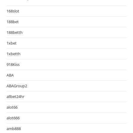
168slot
188bet
188betth
1xbet
1xbetth
918Kiss
ABA
ABAGroup2
allbet24hr
alot66
alot666
amb888