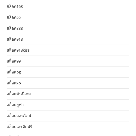
สล็อต168
สล็อต55
สล็อต888
สล็อต918
สล็อต918kiss
สล็อต99
สล็อตpg
สล็อตxo
สล็อตมันนี่เกม
สล็อตยูฟ่า
สล็อตออนไลน์
สล็อตเครดิตฟรี