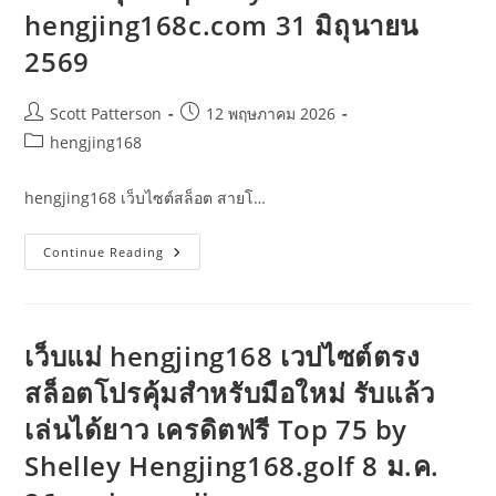
hengjing168c.com 31 มิถุนายน
2569
Post
Post
Scott Patterson
12 พฤษภาคม 2026
author:
published:
Post
hengjing168
category:
hengjing168 เว็บไซต์สล็อต สายโ…
Hengjing168
Continue Reading
เวป
ไซต์
แจก
หนัก
เปิด
ลิ
เว็บแม่ hengjing168 เวปไซต์ตรง
สต์
สล็อต
สล็อตโปรคุ้มสำหรับมือใหม่ รับแล้ว
น่า
เล่น
เล่นได้ยาว เครดิตฟรี Top 75 by
วัน
นี้
เกม
Shelley Hengjing168.golf 8 ม.ค.
ไหน
จ่าย