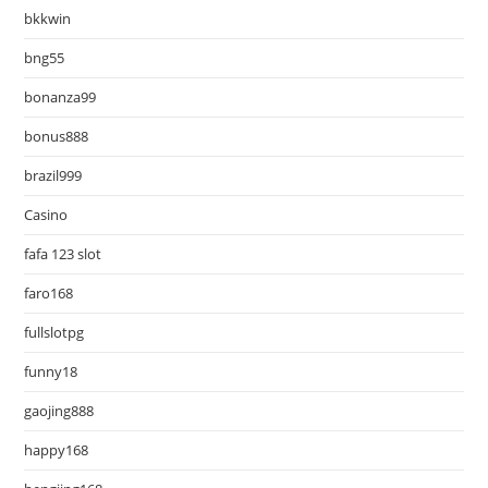
bkkwin
bng55
bonanza99
bonus888
brazil999
Casino
fafa 123 slot
faro168
fullslotpg
funny18
gaojing888
happy168