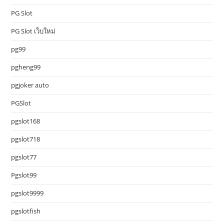
PG Slot
PG Slot เว็บใหม่
pg99
pgheng99
pgjoker auto
PGSlot
pgslot168
pgslot718
pgslot77
Pgslot99
pgslot9999
pgslotfish