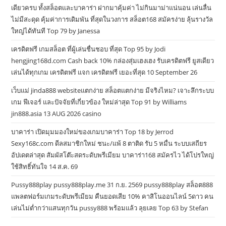
เดียวครบ ทั้งสล็อตและบาคาร่า ฝากมาคุ้มค่า ไม่กินมาม่าแน่นอน เล่นลื่น
ไม่มีสะดุด คุ้มค่าการเดิมพัน ที่สุดในวงการ สล็อต168 สมัครง่าย ลุ้นรางวัล
ใหญ่ได้ทันที Top 79 by Janessa
เครดิตฟรี เกมสล็อต ที่ผู้เล่นชื่นชอบ ที่สุด Top 95 by Jodi
hengjing168d.com Cash back 10% กล่องสุ่มเฮงเฮง รับเครดิตฟรี ยูสเดียว
เล่นได้ทุกเกม เครดิตฟรี แจก เครดิตฟรี เยอะที่สุด 10 September 26
เว็บแม่ jinda888 websiteแตกง่าย สล็อตแตกง่าย มีจริงไหม? เจาะลึกระบบ
เกม ฟีเจอร์ และปัจจัยที่เกี่ยวข้อง ใหม่ล่าสุด Top 91 by Williams
jin888.asia 13 AUG 2026 casino
บาคาร่า เปิดมุมมองใหม่ของเกมบาคาร่า Top 18 by Jerrod
Sexy168c.com ดีลสมาชิกใหม่ ชนะ/แพ้ 8 ตาติด รับ 5 หมื่น ระบบเสถียร
อัปเดตล่าสุด สัมผัสโต๊ะสดระดับพรีเมียม บาคาร่า168 สมัครไว ได้โปรใหญ่
ใช้สิทธิ์ทันใจ 14 ส.ค. 69
Pussy888play pussy888play.me 31 ก.ย. 2569 pussy888play สล็อต888
แพลตฟอร์มเกมระดับพรีเมียม คืนยอดเสีย 10% คาสิโนออนไลน์ 5ดาว คน
เล่นไม่ต่ำกว่าแสนทุกวัน pussy888 พร้อมแล้ว ลุยเลย Top 63 by Stefan