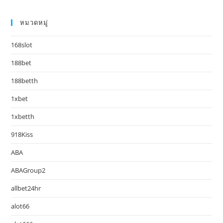
หมวดหมู่
168slot
188bet
188betth
1xbet
1xbetth
918Kiss
ABA
ABAGroup2
allbet24hr
alot66