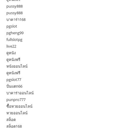
pussy888
pussy888
บาคาร่า168
pgslot
pgheng99
fullslotpg
live22
ดูหนัง
ดูหนังฟรี
หนังออนไลน์
ดูหนังฟรี
pgslot77
ปั่นแตก66
บาคาร่าออนไลน์
punpro777
ซื้อหวยออนไลน์
หวยออนไลน์
สล็อต
สล็อต168