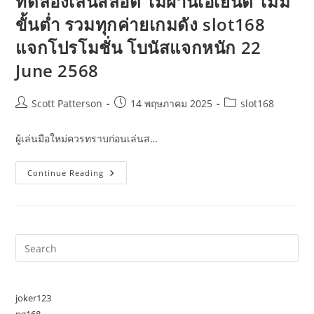
ทดลองเล่นสล็อต ไม่ผ่านเอเย่นต์ ไม่มี
ขั้นต่ำ รวมทุกค่ายเกมดัง slot168
แจกโปรโมชั่น โบนัสแจกหนัก 22
June 2568
Post
Post
Post
Scott Patterson
14 พฤษภาคม 2025
slot168
author:
published:
category:
ผู้เล่นมือใหม่ควรทราบก่อนเล่นส…
168slot
Continue Reading
ทาง
เข้า
เล่น
ใหม่
ล่าสุด
2025
Top
8
By
Mariana
7mcn.org
ทดลอง
joker123
เล่น
สล็อต