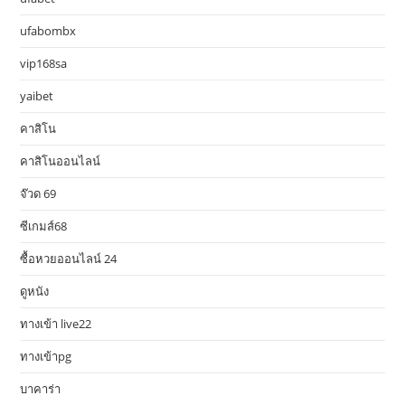
ufabombx
vip168sa
yaibet
คาสิโน
คาสิโนออนไลน์
จ๊วด 69
ซีเกมส์68
ซื้อหวยออนไลน์ 24
ดูหนัง
ทางเข้า live22
ทางเข้าpg
บาคาร่า