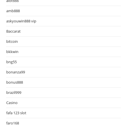
alot666
amb888
askyouwin888 vip
Baccarat
bitcoin
bkkwin
bng55
bonanza99
bonus888
brazil999
Casino
fafa 123 slot
faro168