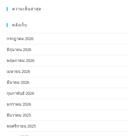
ความเห็นล่าสุด
คลังเก็บ
กรกฎาคม 2026
มิถุนายน 2026
พฤษภาคม 2026
เมษายน 2026
มีนาคม 2026
กุมภาพันธ์ 2026
มกราคม 2026
ธันวาคม 2025
พฤศจิกายน 2025