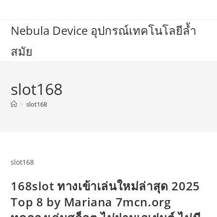
Skip
to
Nebula Device อุปกรณ์เทคโนโลยีล้ำ
content
สมัย
slot168
>
slot168
slot168
168slot ทางเข้าเล่นใหม่ล่าสุด 2025
Top 8 by Mariana 7mcn.org