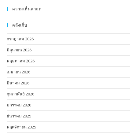
ความเห็นล่าสุด
คลังเก็บ
กรกฎาคม 2026
มิถุนายน 2026
พฤษภาคม 2026
เมษายน 2026
มีนาคม 2026
กุมภาพันธ์ 2026
มกราคม 2026
ธันวาคม 2025
พฤศจิกายน 2025