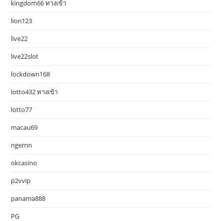
kingdom66 ทางเข้า
lion123
live22
live22slot
lockdown168
lotto432 ทางเข้า
lotto77
macau69
ngernn
okcasino
p2vvip
panama888
PG