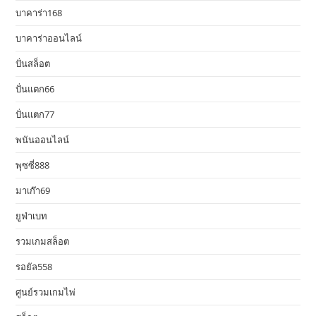
บาคาร่า168
บาคาร่าออนไลน์
ปั่นสล็อต
ปั่นแตก66
ปั่นแตก77
พนันออนไลน์
พุซซี่888
มาเก๊า69
ยูฟ่าเบท
รวมเกมสล็อต
รอยัล558
ศูนย์รวมเกมไพ่