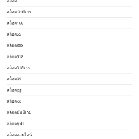
สล็อต
สล็อต 918kiss
สล็อต168
สล็อต55
สล็อต888
สล็อต918
สล็อต918kiss
สล็อต99
สล็อตpg
สล็อตxo
สล็อตมันนี่เกม
สล็อตยูฟ่า
สล็อตออนไลน์