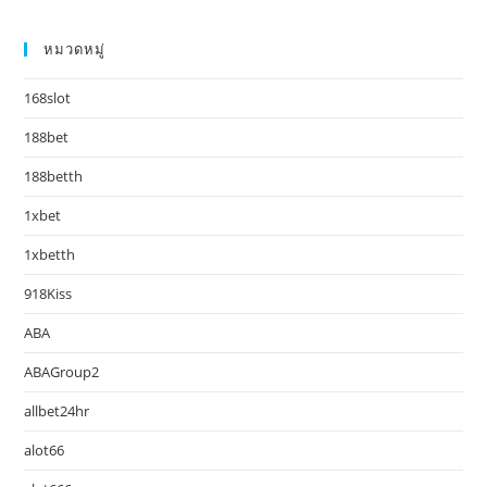
หมวดหมู่
168slot
188bet
188betth
1xbet
1xbetth
918Kiss
ABA
ABAGroup2
allbet24hr
alot66