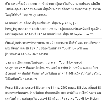
เดียวครบ ทั้งสล็อตและบาคาร่า ฝากมาคุ้มค่า ไม่กินมาม่าแน่นอน เล่นลื่น
ไม่มีสะดุด คุ้มค่าการเดิมพัน ที่สุดในวงการ สล็อต168 สมัครง่าย ลุ้นรางวัล
ใหญ่ได้ทันที Top 79 by Janessa
เครดิตฟรี เกมสล็อต ที่ผู้เล่นชื่นชอบ ที่สุด Top 95 by Jodi
hengjing168d.com Cash back 10% กล่องสุ่มเฮงเฮง รับเครดิตฟรี ยูสเดียว
เล่นได้ทุกเกม เครดิตฟรี แจก เครดิตฟรี เยอะที่สุด 10 September 26
เว็บแม่ jinda888 websiteแตกง่าย สล็อตแตกง่าย มีจริงไหม? เจาะลึกระบบ
เกม ฟีเจอร์ และปัจจัยที่เกี่ยวข้อง ใหม่ล่าสุด Top 91 by Williams
jin888.asia 13 AUG 2026 casino
บาคาร่า เปิดมุมมองใหม่ของเกมบาคาร่า Top 18 by Jerrod
Sexy168c.com ดีลสมาชิกใหม่ ชนะ/แพ้ 8 ตาติด รับ 5 หมื่น ระบบเสถียร
อัปเดตล่าสุด สัมผัสโต๊ะสดระดับพรีเมียม บาคาร่า168 สมัครไว ได้โปรใหญ่
ใช้สิทธิ์ทันใจ 14 ส.ค. 69
Pussy888play pussy888play.me 31 ก.ย. 2569 pussy888play สล็อต888
แพลตฟอร์มเกมระดับพรีเมียม คืนยอดเสีย 10% คาสิโนออนไลน์ 5ดาว คน
เล่นไม่ต่ำกว่าแสนทุกวัน pussy888 พร้อมแล้ว ลุยเลย Top 63 by Stefan