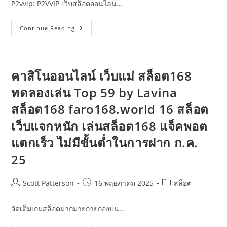
ดูแล
P2vvip: P2VVIP เว็บสล็อตออนไลน…
24
ชั่วโมง
เว็บ
P2vvip
พนัน
Continue Reading
P2vvips.com
ออนไลน์
1
เบอร์
พฤษภาคม
1
24
สล็อต
P2vvip
เว็บ
สุด
ตรง
คาสิโนออนไลน์ เว็บแม่ สล็อต168
ยอด
โบนัส
การ
เพียบ
ทดลองเล่น Top 59 by Lavina
เดิม
รับ
พัน
กำไร
สล็อต168 faro168.world 16 สล็อต
เล่น
ทุก
ง่าย
วัน
ได้
Top
เว็บแจกหนัก เล่นสล็อต168 แจ็คพอต
ไว
66
จ่าย
By
แตกเร็ว ไม่มีขั้นต่ำในการฝาก ก.ค.
เร็ว
Tracy
ไม่
25
ผ่าน
เอเย่นต์
สล็อต
แตก
Post
Post
Post
Scott Patterson
16 พฤษภาคม 2025
สล็อต
ดี
คัด
author:
published:
category:
มา
ให้
จัดเต็มเกมสล็อตมากมายก่ายกองบน…
แล้ว
สล็อต
แตก