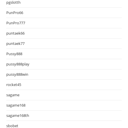
pgslotth
PunPro66
PunPro777
puntaek66
puntaek77
Pussy888
pussy888play
pussy888win
rocket45
sagame
sagame168
sagame168th
sbobet