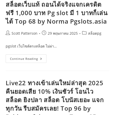
สล็อตเว็บแท้ ถอนได้จริงแจกเครดิต
ของ
วัน
15%
ฟรี 1,000 บาท Pg slot มี 1 บาทก็เล่น
มี
เกม
ได้ Top 68 by Norma Pgslots.asia
พนัน
ให้
เลือก
เล่น
Post
Post
Post
Scott Patterson
29 พฤษภาคม 2025
สล็อตpg
กว่า
author:
published:
category:
3000
ธีม
แทง
pgslot เว็บไซต์ตรงสล็อต ไม่ผ่า…
หวย
ยิง
ปลา
PG
Continue Reading
สล็อต
5
บา
สิง
คา
หา
ร่า
25
Hengjing168
PG
แนะนำ
สล็อต
Live22 ทางเข้าเล่นใหม่ล่าสุด 2025
เกม
เว็บ
แตก
ใหญ่
ง่าย
คืนยอดเสีย 10% เงินชัวร์ โอนไว
กา
สมัคร
รัน
เลย
สล็อต ยิงปลา สล็อต โบนัสเยอะ แจก
ตี
Top
แตก
67
ง่าย
ทุกวัน รีบสมัครเลย! Top 96 by
By
กา
Isobel
รัน
Hengjing168.tv