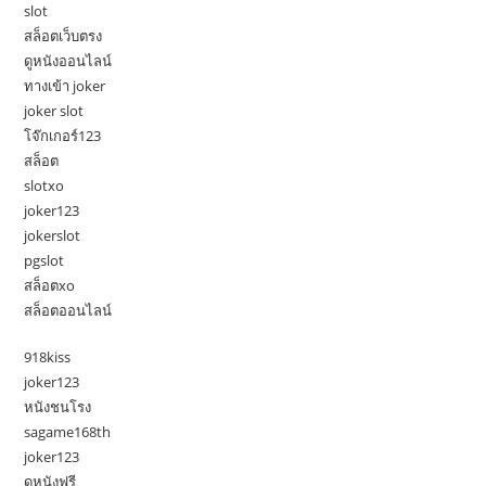
slot
สล็อตเว็บตรง
ดูหนังออนไลน์
ทางเข้า joker
joker slot
โจ๊กเกอร์123
สล็อต
slotxo
joker123
jokerslot
pgslot
สล็อตxo
สล็อตออนไลน์
918kiss
joker123
หนังชนโรง
sagame168th
joker123
ดูหนังฟรี