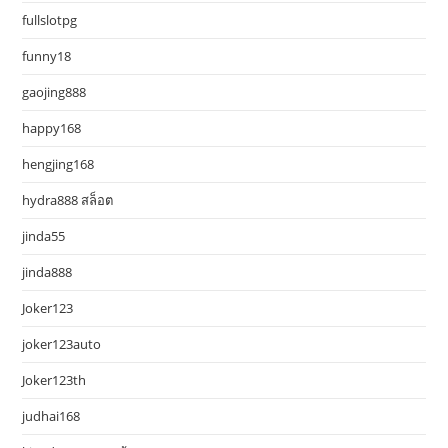
fullslotpg
funny18
gaojing888
happy168
hengjing168
hydra888 สล็อต
jinda55
jinda888
Joker123
joker123auto
Joker123th
judhai168