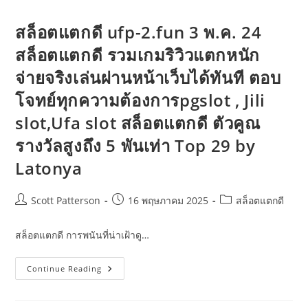
นำ
เว็บ
Hengjing168
เปิด
เล่น
ใหม่
สล็อตแตกดี ufp-2.fun 3 พ.ค. 24
เกม
สล็อตpg
ฟินๆ
ใหม่
ได้
สล็อตแตกดี รวมเกมริวิวแตกหนัก
ล่าสุด
24
Top
ช.ม.
จ่ายจริงเล่นผ่านหน้าเว็บได้ทันที ตอบ
100
Top
By
25
Steffen
โจทย์ทุกความต้องการpgslot , Jili
By
Pgslot
Felipa
Pgslotth.uk
slot,Ufa slot สล็อตแตกดี ตัวคูณ
19
Pgslot
รางวัลสูงถึง 5 พันเท่า Top 29 by
เวป
ไซต์
ใหญ่
Latonya
เว็บ
PGSlot
ที่
ดี
Post
Post
Post
Scott Patterson
16 พฤษภาคม 2025
สล็อตแตกดี
ที่สุด
author:
published:
category:
ใน
ไทย
สล็อตแตกดี การพนันที่น่าเฝ้าดู…
มิถุนายน
68
สล็อต
Continue Reading
แตก
ดี
Ufp-
2.fun