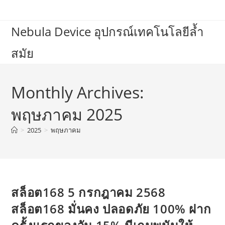
Skip
to
Nebula Device อุปกรณ์เทคโนโลยีล้ำ
content
สมัย
Monthly Archives:
พฤษภาคม 2025
>
2025
>
พฤษภาคม
สล็อต168 5 กรกฎาคม 2568
สล็อต168 มั่นคง ปลอดภัย 100% ฝาก