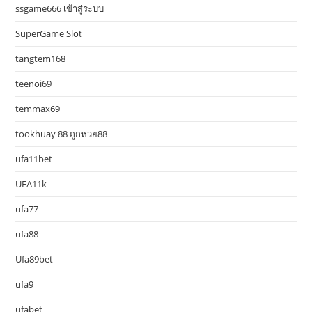
ssgame666 เข้าสู่ระบบ
SuperGame Slot
tangtem168
teenoi69
temmax69
tookhuay 88 ถูกหวย88
ufa11bet
UFA11k
ufa77
ufa88
Ufa89bet
ufa9
ufabet