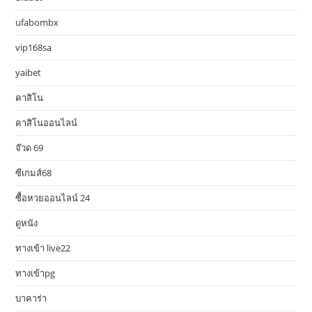
ufabombx
vip168sa
yaibet
คาสิโน
คาสิโนออนไลน์
จ๊วด 69
ซีเกมส์68
ซื้อหวยออนไลน์ 24
ดูหนัง
ทางเข้า live22
ทางเข้าpg
บาคาร่า