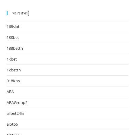
หมวดหมู่
168slot
188bet
188betth
1xbet
1xbetth
918Kiss
ABA
ABAGroup2
allbet24hr
alot66