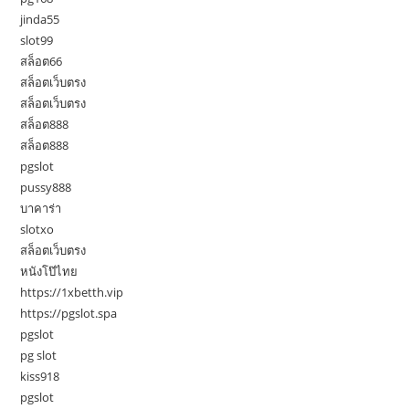
เลือก
jinda55
เล่น
กว่า
slot99
2000
ธีม
สล็อต66
Pgslot
สล็อตเว็บตรง
เข้า
สู่
สล็อตเว็บตรง
ระบบ
สล็อต888
สล็อต168
ทดลอง
สล็อต888
เล่น
สล็อต
pgslot
ฟรี
pussy888
Top
4
บาคาร่า
By
Winona
slotxo
สล็อตเว็บตรง
หนังโป๊ไทย
https://1xbetth.vip
https://pgslot.spa
pgslot
pg slot
kiss918
pgslot