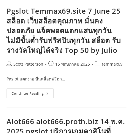
3
พ.ค.
Pgslot Temmax69.site 7 June 25
24
สล็อต
สล็อต เว็บสล็อตคุณภาพ มั่นคง
แตก
ดี
ปลอดภัย แจ็คพอตแตกแสนทุกวัน
รวม
เกม
ริ
ไม่มีขั้นต่ำรับฟรีสปินทุกวัน สล็อต รับ
วิว
แตก
รางวัลใหญ่ได้จริง Top 50 by Julio
หนัก
จ่าย
จริง
เล่น
Post
Post
Post
Scott Patterson
15 พฤษภาคม 2025
temmax69
ผ่าน
author:
published:
category:
หน้า
เว็บ
ได้
Pgslot แตกง่าย ปั่นสล็อตฟรีทุก…
ทันที
ตอบ
โจทย์
Pgslot
Continue Reading
ทุก
Temmax69.site
ความ
7
ต้องการpgslot
June
,
25
Jili
สล็อต
Slot,Ufa
เว็บ
Alot666 alot666.proth.biz 14 พ.ค.
Slot
สล็อต
สล็อต
คุณภาพ
แตก
2025 pgslot บริการเกมคาสิโนที่
มั่นคง
ดี