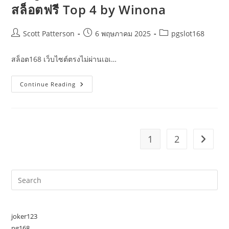
สล็อตฟรี Top 4 by Winona
ให้
ทำ
ทุน
ฟรี
Post
Post
Post
Scott Patterson
6 พฤษภาคม 2025
pgslot168
ไม่มี
ขั้น
author:
published:
category:
ต่ำ
รวม
สล็อต168 เว็บไซต์ตรงไม่ผ่านเอเ…
เกม
สล็อต
ยิง
สล็อต168
ปลา
Continue Reading
Tangtem168.shop
คา
16
สิโน
มิ
กีฬา
ถุนา
ค่าย
68
ชั้น
Tangtem168
นำ
รับ
สล็อต888
1
2
Go to t
ทุน
จ่าย
ฟรี
เต็ม
ทันที
ทุก
100
ยอด
บาท
ไม่มี
สมาชิก
หัก
ใหม่
1
รับ
ก.ค.
100%
25
มี
เกม
joker123
พนัน
ให้
pg168