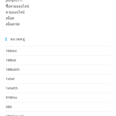
punpro777
ซื้อหวยออนไลน์
หวยออนไลน์
สล็อต
สล็อต168
หมวดหมู่
168slot
188bet
188betth
1xbet
1xbetth
918Kiss
ABA