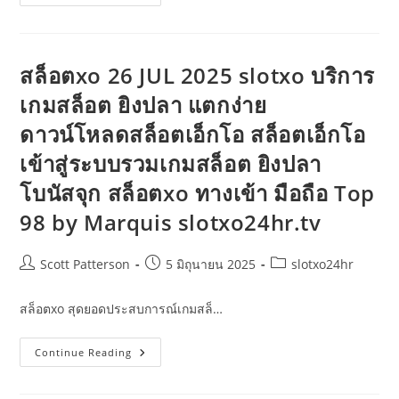
แม่
ปลอดภัย
Pgslot
จ่าย
เครดิต
จริง
ฟรี
11
Top
ก.ค.
10
สล็อตxo 26 JUL 2025 slotxo บริการ
2568
By
Demetria
เกมสล็อต ยิงปลา แตกง่าย
สล็อต
Tm69.co
ดาวน์โหลดสล็อตเอ็กโอ สล็อตเอ็กโอ
สล็อต
เว็บไซต์
แตก
เข้าสู่ระบบรวมเกมสล็อต ยิงปลา
ง่าย
รวม
โบนัสจุก สล็อตxo ทางเข้า มือถือ Top
เทคนิค
เล่น
98 by Marquis slotxo24hr.tv
สล็อต
PGSLOT
ให้
ได้
Post
Post
Post
Scott Patterson
5 มิถุนายน 2025
slotxo24hr
กำไร
สูง
author:
published:
category:
1
สิงหาคม
สล็อตxo สุดยอดประสบการณ์เกมสล็…
2025
พนัน
ออนไลน์
สล็อตxo
Continue Reading
26
JUL
2025