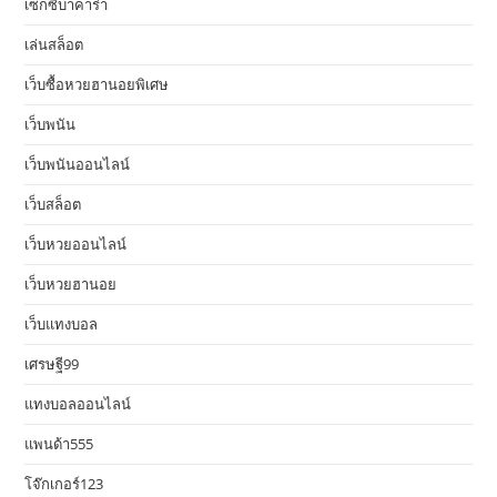
เซ็กซี่บาคาร่า
เล่นสล็อต
เว็บซื้อหวยฮานอยพิเศษ
เว็บพนัน
เว็บพนันออนไลน์
เว็บสล็อต
เว็บหวยออนไลน์
เว็บหวยฮานอย
เว็บแทงบอล
เศรษฐี99
แทงบอลออนไลน์
แพนด้า555
โจ๊กเกอร์123