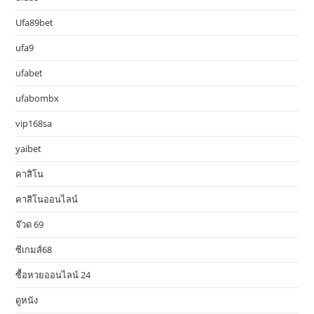
Ufa89bet
ufa9
ufabet
ufabombx
vip168sa
yaibet
คาสิโน
คาสิโนออนไลน์
จ๊วด 69
ซีเกมส์68
ซื้อหวยออนไลน์ 24
ดูหนัง