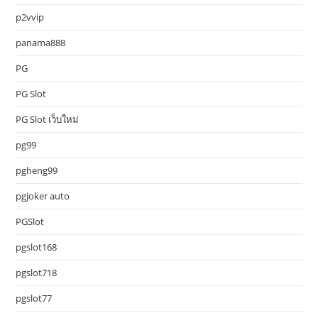
p2vvip
panama888
PG
PG Slot
PG Slot เว็บใหม่
pg99
pgheng99
pgjoker auto
PGSlot
pgslot168
pgslot718
pgslot77