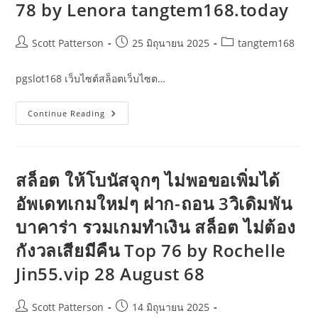
68
78 by Lenora tangtem168.today
By
Jonna
Gaojing888
Gaojing888.to
Post
Post
Post
Scott Patterson
25 มิถุนายน 2025
tangtem168
17
author:
published:
category:
กรกฎาคม
68
pgslot168 เว็บไซต์สล็อตเว็บไซต…
Tangtem168
Continue Reading
13
June
2568
สล็อต168
เว็บ
เดียว
สล็อต ให้โบนัสจุกๆ ไม่พอขอเพิ่มได้
ที่
ทุน
อัพเดทเกมใหม่ๆ ฝาก-ถอน 3วิเดิมพัน
น้อย
แต่
บาคาร่า รวมเกมทำเงิน สล็อต ไม่ต้อง
ถอน
เยอะ
เดิม
กังวลเสียมีคืน Top 76 by Rochelle
พัน
บา
Jin55.vip 28 August 68
คา
ร่า
ทุก
ค่าย
Post
Post
Scott Patterson
14 มิถุนายน 2025
ดัง