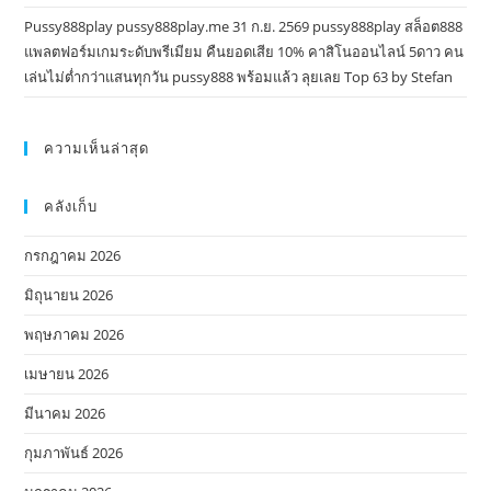
Pussy888play pussy888play.me 31 ก.ย. 2569 pussy888play สล็อต888
แพลตฟอร์มเกมระดับพรีเมียม คืนยอดเสีย 10% คาสิโนออนไลน์ 5ดาว คน
เล่นไม่ต่ำกว่าแสนทุกวัน pussy888 พร้อมแล้ว ลุยเลย Top 63 by Stefan
ความเห็นล่าสุด
คลังเก็บ
กรกฎาคม 2026
มิถุนายน 2026
พฤษภาคม 2026
เมษายน 2026
มีนาคม 2026
กุมภาพันธ์ 2026