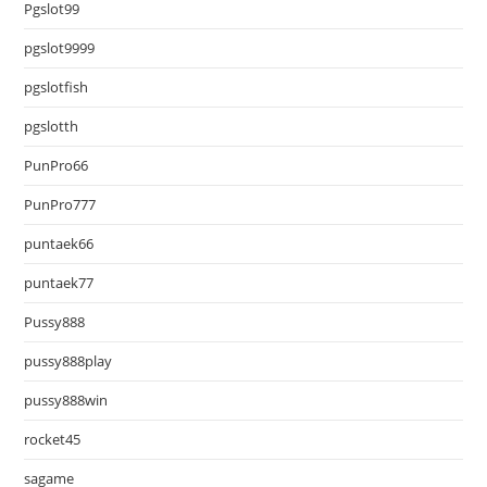
Pgslot99
pgslot9999
pgslotfish
pgslotth
PunPro66
PunPro777
puntaek66
puntaek77
Pussy888
pussy888play
pussy888win
rocket45
sagame