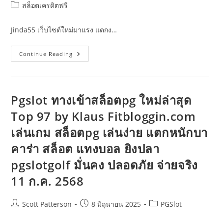
author:
published:
มี
Post
สล็อตเครดิตฟรี
เกม
category:
พนัน
ให้
Jinda55 เว็บไซต์ใหม่มาแรง แตกง…
เลือก
เล่น
กว่า
5000
สล็อต
Continue Reading
เกม
ให้
มี
โบนัส
เกม
จุกๆ
พนัน
ไม่
เล่น
พอ
ง่าย
ขอ
Pgslot ทางเข้าสล็อตpg ใหม่ล่าสุด
เยอะ
เพิ่ม
ที่สุด
ได้
Top 97 by Klaus Fitbloggin.com
สล็อต168
อัพเดท
ลงทุน
เกม
คุ้ม
เล่นเกม สล็อตpg เล่นง่าย แตกหนักบา
ใหม่ๆ
ค่า
ฝาก-
ไม่
ถอน
คาร่า สล็อต แทงบอล ยิงปลา
กิน
3วิ
มา
เดิม
ม่า
pgslotgolf มั่นคง ปลอดภัย จ่ายจริง
พัน
แน่นอน
บา
Top
11 ก.ค. 2568
คา
78
ร่า
By
รวม
Lenora
เกม
Tangtem168.today
Post
Post
Post
Scott Patterson
8 มิถุนายน 2025
PGSlot
ทำ
เงิน
author:
published:
category:
สล็อต