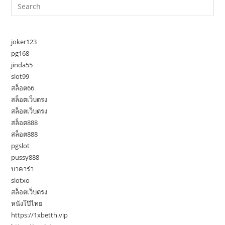
ออนไลน์
By
918kiss
Marquis
Android
Slotxo24hr.tv
918kiss
เข้า
สู่
joker123
ระบบ
รวม
pg168
เกม
สล็อต
jinda55
ยิง
slot99
ปลา
เล่น
สล็อต66
ง่าย
สล็อตเว็บตรง
สล็อต
918kiss
สล็อตเว็บตรง
เว็บ
จริง
สล็อต888
ซื่อสัตย์
สล็อต888
ไม่มี
โกง
pgslot
Top
26
pussy888
By
บาคาร่า
Suzanne
Allbet24hr.store
slotxo
27
กร
สล็อตเว็บตรง
กฎา
หนังโป๊ไทย
2025
https://1xbetth.vip