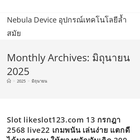
Skip
to
Nebula Device อุปกรณ์เทคโนโลยีล้ำ
content
สมัย
Monthly Archives: มิถุนายน
2025
>
2025
>
มิถุนายน
Slot likeslot123.com 13 กรกฎา
2568 live22 เกมพนัน เล่นง่าย แตกดี