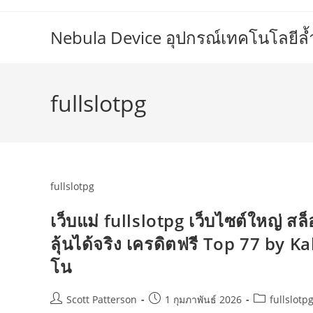
Skip
to
Nebula Device อุปกรณ์เทคโนโลยีล้
content
fullslotpg
fullslotpg
เว็บแม่ fullslotpg เว็บไซต์ใหญ่ ส
ลุ้นได้จริง เครดิตฟรี Top 77 by 
โน
Post
Post
Post
Scott Patterson
1 กุมภาพันธ์ 2026
fullslotp