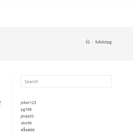
>
fullslotpg
ิ
joker123
pg168
jinda55
slot99
สล็อต66