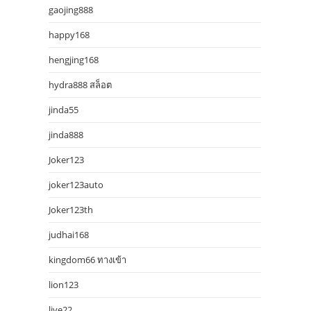
gaojing888
happy168
hengjing168
hydra888 สล็อต
jinda55
jinda888
Joker123
joker123auto
Joker123th
judhai168
kingdom66 ทางเข้า
lion123
live22