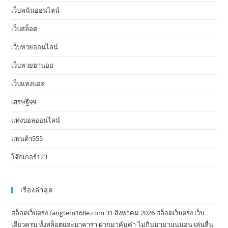
เว็บพนันออนไลน์
เว็บสล็อต
เว็บหวยออนไลน์
เว็บหวยฮานอย
เว็บแทงบอล
เศรษฐี99
แทงบอลออนไลน์
แพนด้า555
โจ๊กเกอร์123
เรื่องล่าสุด
สล็อตเว็บตรง tangtem168e.com 31 สิงหาคม 2026 สล็อตเว็บตรง เว็บ
เดียวครบ ทั้งสล็อตและบาคาร่า ฝากมาคุ้มค่า ไม่กินมาม่าแน่นอน เล่นลื่น