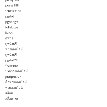
pussy888
บาคาร่า168
pgslot
pgheng99
fullslotpg
live22
ดูหนัง
ดูหนังฟรี
หนังออนไลน์
ดูหนังฟรี
pgslot77
ปั่นแตก66
บาคาร่าออนไลน์
punpro777
ซื้อหวยออนไลน์
หวยออนไลน์
สล็อต
สล็อต168