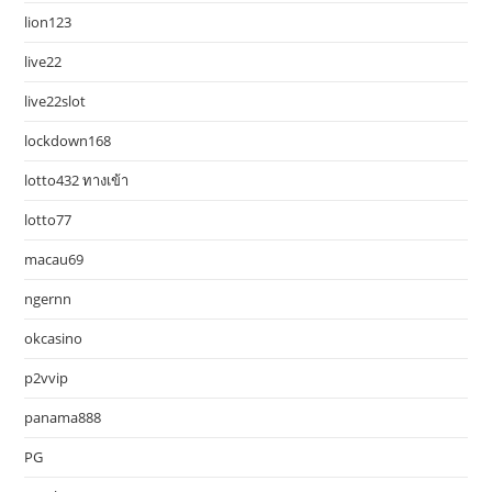
lion123
live22
live22slot
lockdown168
lotto432 ทางเข้า
lotto77
macau69
ngernn
okcasino
p2vvip
panama888
PG