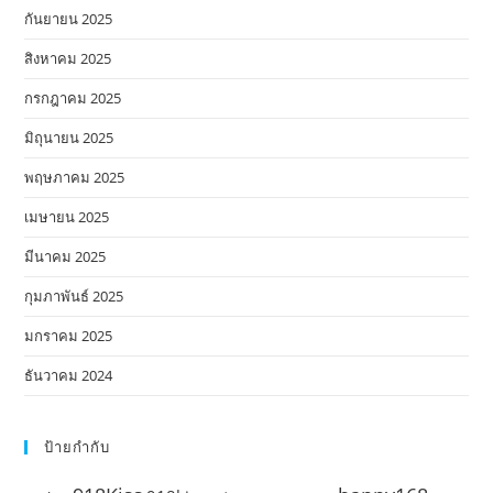
กันยายน 2025
สิงหาคม 2025
กรกฎาคม 2025
มิถุนายน 2025
พฤษภาคม 2025
เมษายน 2025
มีนาคม 2025
กุมภาพันธ์ 2025
มกราคม 2025
ธันวาคม 2024
ป้ายกำกับ