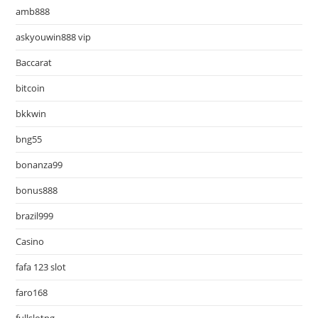
amb888
askyouwin888 vip
Baccarat
bitcoin
bkkwin
bng55
bonanza99
bonus888
brazil999
Casino
fafa 123 slot
faro168