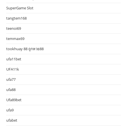
SuperGame Slot
tangtem168
teenoi69
temmax69
tookhuay 88 ถูกหวย88
ufa11bet
UFA11k
ufa77
ufa88
Ufa89bet
ufa9
ufabet