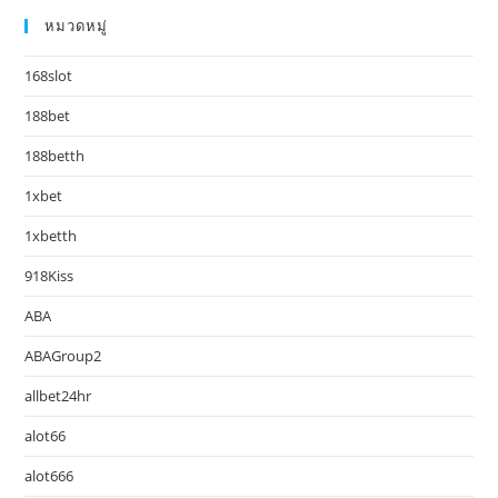
หมวดหมู่
168slot
188bet
188betth
1xbet
1xbetth
918Kiss
ABA
ABAGroup2
allbet24hr
alot66
alot666