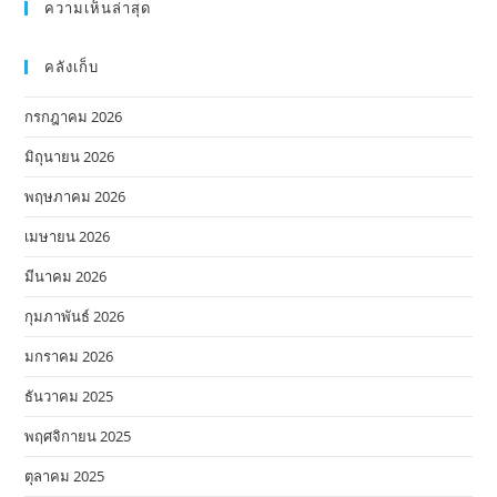
ความเห็นล่าสุด
คลังเก็บ
กรกฎาคม 2026
มิถุนายน 2026
พฤษภาคม 2026
เมษายน 2026
มีนาคม 2026
กุมภาพันธ์ 2026
มกราคม 2026
ธันวาคม 2025
พฤศจิกายน 2025
ตุลาคม 2025