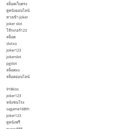
สล็อตเว็บตรง
ดูหนังออนไลน์
ทางเข้า joker
joker slot
โจ๊กเกอร์123
สล็อต
slotxo
joker123
jokerslot
pgslot
สล็อตxo
สล็อตออนไลน์
918kiss
joker123
หนังชนโรง
sagame168th
joker123
ดูหนังฟรี
pussy888