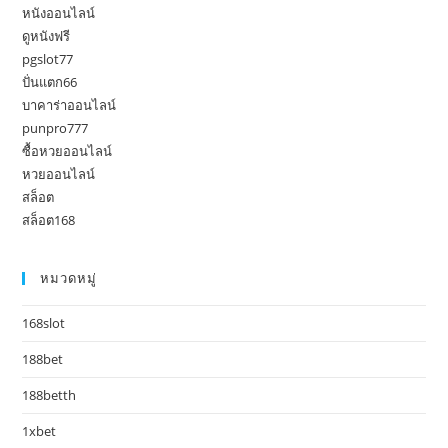
หนังออนไลน์
ดูหนังฟรี
pgslot77
ปั่นแตก66
บาคาร่าออนไลน์
punpro777
ซื้อหวยออนไลน์
หวยออนไลน์
สล็อต
สล็อต168
หมวดหมู่
168slot
188bet
188betth
1xbet