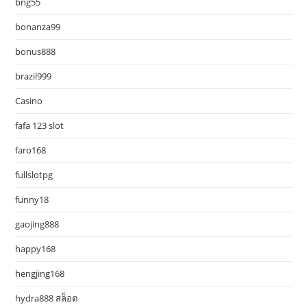
bng55
bonanza99
bonus888
brazil999
Casino
fafa 123 slot
faro168
fullslotpg
funny18
gaojing888
happy168
hengjing168
hydra888 สล็อต