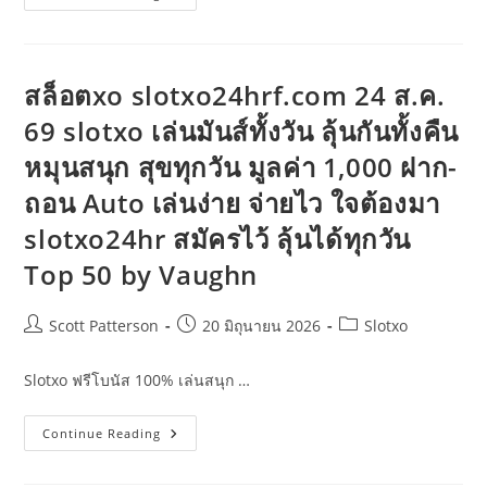
กม
22
สล็อต
By
ออนไลน์
Kandy
สไตล์
Sretthi99.com
Gen
5
Z
July
สล็อตxo slotxo24hrf.com 24 ส.ค.
เล่น
2569
ฟรี
69 slotxo เล่นมันส์ทั้งวัน ลุ้นกันทั้งคืน
แตก
จริง
หมุนสนุก สุขทุกวัน มูลค่า 1,000 ฝาก-
ฝาก
อัน
ลิ
ถอน Auto เล่นง่าย จ่ายไว ใจต้องมา
มิต
10%
slotxo24hr สมัครไว้ ลุ้นได้ทุกวัน
โปร่งใส
ตรวจ
Top 50 by Vaughn
สอบ
ได้
ระดับ
โลก
Post
Post
Post
Scott Patterson
20 มิถุนายน 2026
Slotxo
ที่
ทั่ว
author:
published:
category:
โลก
ยอมรับ
Slotxo ฟรีโบนัส 100% เล่นสนุก …
สล็อต
แตก
จริง
สล็อตxo
ทุก
Continue Reading
Slotxo24hrf.com
ตา
24
สมัคร
ส.ค.
เลย