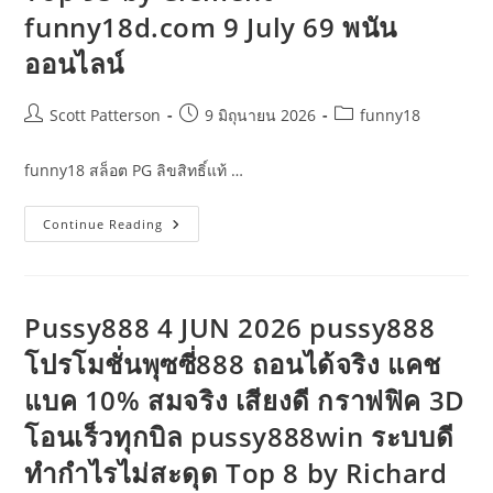
คุ้ม
funny18d.com 9 July 69 พนัน
และ
ระบบ
ออนไลน์
ใช้
งาน
ง่าย
ใหม่
Post
Post
Post
Scott Patterson
9 มิถุนายน 2026
funny18
ล่าสุด
Top
author:
published:
category:
56
By
funny18 สล็อต PG ลิขสิทธิ์แท้ …
Steve
Alot66.net
24
เว็บ
มิ.ย.
Continue Reading
เปิด
2026
ใหม่
พนัน
Funny18
ออนไลน์
เว็บไซต์
แตก
ง่าย
Pussy888 4 JUN 2026 pussy888
สล็อต
แตก
โปรโมชั่นพุซซี่888 ถอนได้จริง แคช
ง่าย
ทดลอง
แบค 10% สมจริง เสียงดี กราฟฟิค 3D
เล่น
ก่อน
ได้
โอนเร็วทุกบิล pussy888win ระบบดี
ไม่
ต้อง
ทำกำไรไม่สะดุด Top 8 by Richard
สมัคร
ก่อน