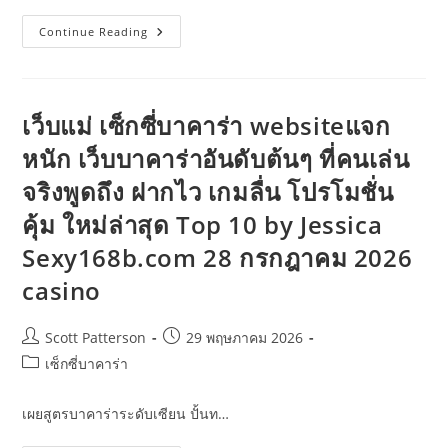
ทุก
เรื่อง
พนัน
ดู
Continue Reading
Puntaek77
หนัง
เว็บ
ออกแบบ
สล็อต
ให้
สำหรับ
ดู
มือ
ได้
ใหม่
ทุก
เว็บแม่ เซ็กซี่บาคาร่า websiteแจก
มี
จอ
ทดลอง
Top
หนัก เว็บบาคาร่าอันดับต้นๆ ที่คนเล่น
เล่น
19
ฟรี
By
จริงพูดถึง ฝากไว เกมลื่น โปรโมชั่น
โปร
Holly
ดี
และ
คุ้ม ใหม่ล่าสุด Top 10 by Jessica
ระบบ
ใช้
Sexy168b.com 28 กรกฎาคม 2026
งาน
ง่าย
casino
เว็บ
เปิด
ใหม่
Puntaek77.fun
Post
Post
Scott Patterson
29 พฤษภาคม 2026
ทดลอง
เล่น
author:
published:
Post
เซ็กซี่บาคาร่า
Top
34
category:
By
Dotty
เผยสูตรบาคาร่าระดับเซียน ปั้นท…
13
เวป