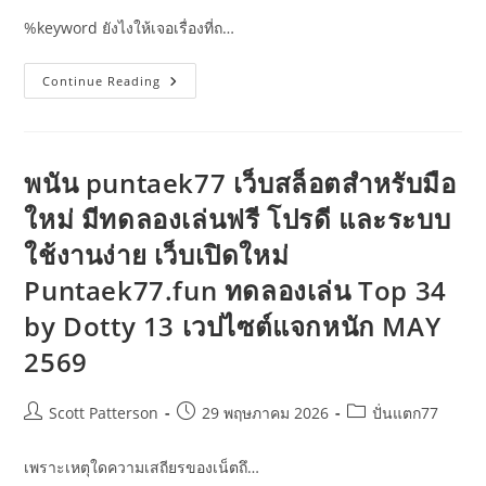
By
Curtis
%keyword ยังไงให้เจอเรื่องที่ถ…
Sagame168th1.co
18
AUG
ดู
2026
Continue Reading
หนัง
คา
037Movie.net
สิโน
31
สิงหาคม
26
ดู
พนัน puntaek77 เว็บสล็อตสำหรับมือ
หนัง
ออนไลน์
ใหม่ มีทดลองเล่นฟรี โปรดี และระบบ
ไม่
ต้อง
ใช้งานง่าย เว็บเปิดใหม่
เสีย
ราย
เดือน
Puntaek77.fun ทดลองเล่น Top 34
ดู
ฟรี
by Dotty 13 เวปไซต์แจกหนัก MAY
ได้ที่
นี่
2569
หนัง
เกาหลี
Full
HD
Post
Post
Post
Scott Patterson
29 พฤษภาคม 2026
ปั่นแตก77
ค้น
หนัง
author:
published:
category:
ง่าย
ซับ
เพราะเหตุใดความเสถียรของเน็ตถึ…
ไทย