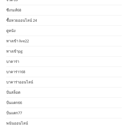
ซีเกมส์68
ซื้อหวยออนไลน์ 24
ดูหนัง
ทางเข้า live22
ทางเข้าpg
บาคาร่า
บาคาร่า168
บาคาร่าออนไลน์
ปั่นสล็อต
ปั่นแตก66
ปั่นแตก77
พนันออนไลน์