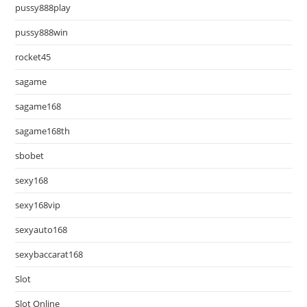
pussy888play
pussy888win
rocket45
sagame
sagame168
sagame168th
sbobet
sexy168
sexy168vip
sexyauto168
sexybaccarat168
Slot
Slot Online