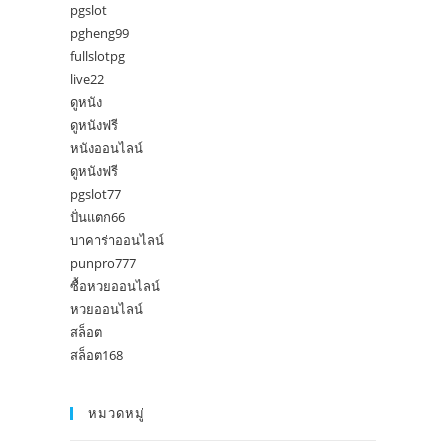
pgslot
pgheng99
fullslotpg
live22
ดูหนัง
ดูหนังฟรี
หนังออนไลน์
ดูหนังฟรี
pgslot77
ปั่นแตก66
บาคาร่าออนไลน์
punpro777
ซื้อหวยออนไลน์
หวยออนไลน์
สล็อต
สล็อต168
หมวดหมู่