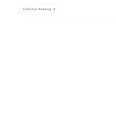
Texas24
Continue Reading
31
ก.พ.
25
Texas24
ไม่
ว่า
จะ
ได้
หรือ
เสีย
คืน
ทุก
ยอด
0.3%
แจ็ค
พอ
ตรวม
แตก
ทุก
วัน
ลื่น
ไหล
ไม่
สะดุด
ครบ
จบ
ที่
เดียว
Texas24