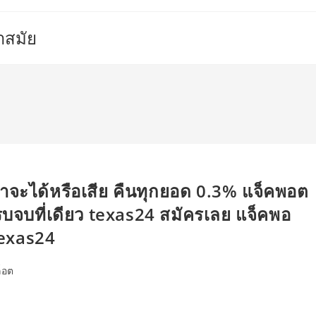
ำสมัย
่าจะได้หรือเสีย คืนทุกยอด 0.3% แจ็คพอต
รบจบที่เดียว texas24 สมัครเลย แจ็คพอ
texas24
็อต