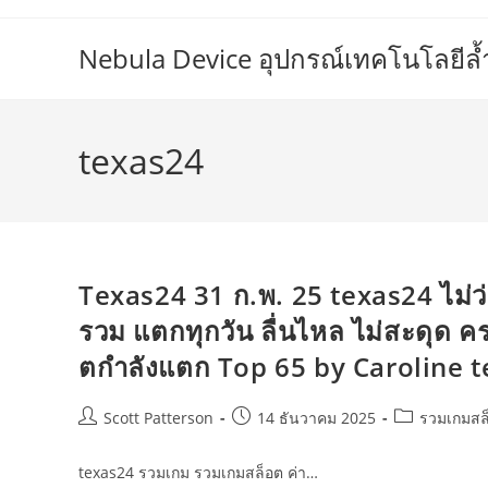
Skip
to
Nebula Device อุปกรณ์เทคโนโลยีล้
content
texas24
Texas24 31 ก.พ. 25 texas24 ไม่ว
รวม แตกทุกวัน ลื่นไหล ไม่สะดุด ค
ตกำลังแตก Top 65 by Caroline 
Post
Post
Post
Scott Patterson
14 ธันวาคม 2025
รวมเกมสล
author:
published:
category:
texas24 รวมเกม รวมเกมสล็อต ค่า…