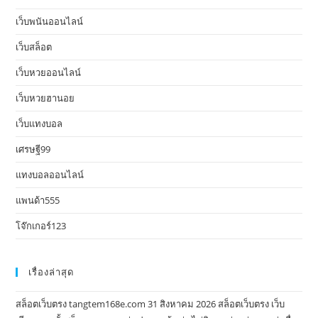
เว็บพนันออนไลน์
เว็บสล็อต
เว็บหวยออนไลน์
เว็บหวยฮานอย
เว็บแทงบอล
เศรษฐี99
แทงบอลออนไลน์
แพนด้า555
โจ๊กเกอร์123
เรื่องล่าสุด
สล็อตเว็บตรง tangtem168e.com 31 สิงหาคม 2026 สล็อตเว็บตรง เว็บ