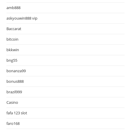
amb888
askyouwin888 vip
Baccarat
bitcoin
bkkwin
bng55
bonanza99
bonus888
brazil999
Casino
fafa 123 slot
faro168