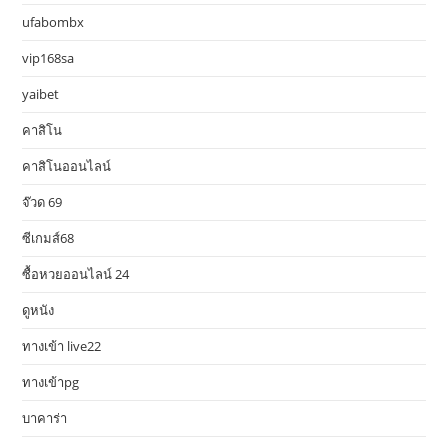
ufabombx
vip168sa
yaibet
คาสิโน
คาสิโนออนไลน์
จ๊วด 69
ซีเกมส์68
ซื้อหวยออนไลน์ 24
ดูหนัง
ทางเข้า live22
ทางเข้าpg
บาคาร่า