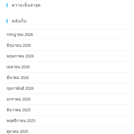
ความเห็นล่าสุด
คลังเก็บ
กรกฎาคม 2026
มิถุนายน 2026
พฤษภาคม 2026
เมษายน 2026
มีนาคม 2026
กุมภาพันธ์ 2026
มกราคม 2026
ธันวาคม 2025
พฤศจิกายน 2025
ตุลาคม 2025