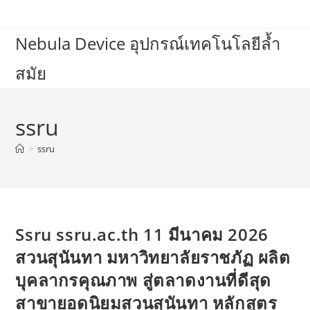
Skip
to
Nebula Device อุปกรณ์เทคโนโลยีล้ำ
content
สมัย
ssru
>
ssru
Ssru ssru.ac.th 11 มีนาคม 2026
สวนสุนันทา มหาวิทยาลัยราชภัฏ ผลิต
บุคลากรคุณภาพ สู่ตลาดงานที่ดีสุด
สาขายอดนิยมสวนสุนันทา หลักสูตร