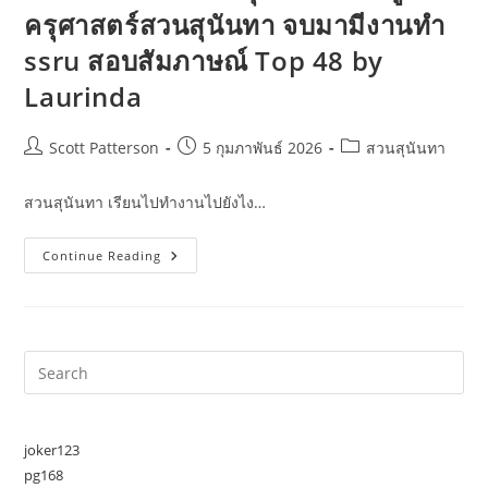
ครุศาสตร์สวนสุนันทา จบมามีงานทำ
ssru สอบสัมภาษณ์ Top 48 by
Laurinda
Post
Post
Post
Scott Patterson
5 กุมภาพันธ์ 2026
สวนสุนันทา
author:
published:
category:
สวนสุนันทา เรียนไปทำงานไปยังไง…
Ssru
Continue Reading
Ssru.ac.th
11
มีนาคม
2026
สวนสุนันทา
มหาวิทยาลัย
ราชภัฏ
ผลิต
บุคลากร
คุณภาพ
สู่
ตลาด
joker123
งาน
ที่
pg168
ดี