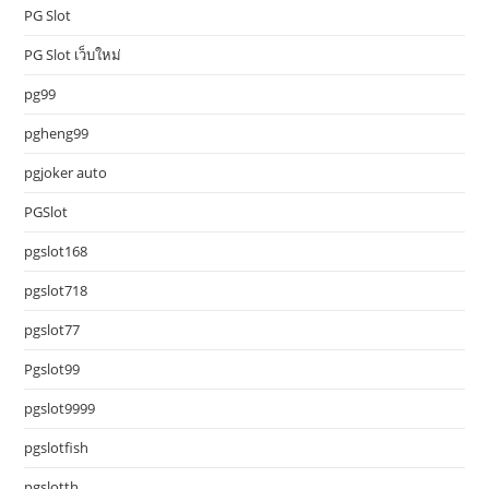
PG Slot
PG Slot เว็บใหม่
pg99
pgheng99
pgjoker auto
PGSlot
pgslot168
pgslot718
pgslot77
Pgslot99
pgslot9999
pgslotfish
pgslotth