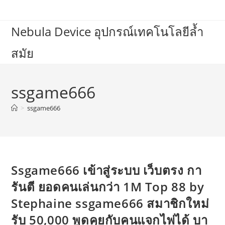
Skip
to
Nebula Device อุปกรณ์เทคโนโลยีล้ำ
content
สมัย
ssgame666
>
ssgame666
Ssgame666 เข้าสู่ระบบ เว็บตรง กา
รันตี ยอดคนเล่นกว่า 1M Top 88 by
Stephaine ssgame666 สมาชิกใหม่
รับ 50,000 พูดคุยกับคนแจกไพ่ได้ บา