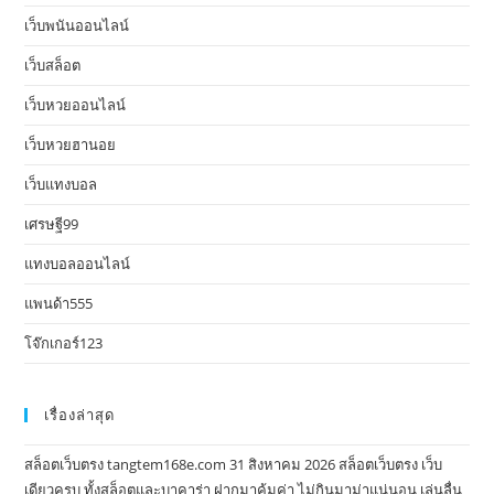
เว็บพนันออนไลน์
เว็บสล็อต
เว็บหวยออนไลน์
เว็บหวยฮานอย
เว็บแทงบอล
เศรษฐี99
แทงบอลออนไลน์
แพนด้า555
โจ๊กเกอร์123
เรื่องล่าสุด
สล็อตเว็บตรง tangtem168e.com 31 สิงหาคม 2026 สล็อตเว็บตรง เว็บ
เดียวครบ ทั้งสล็อตและบาคาร่า ฝากมาคุ้มค่า ไม่กินมาม่าแน่นอน เล่นลื่น