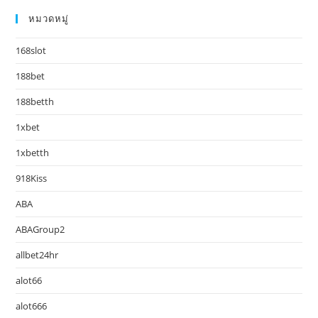
หมวดหมู่
168slot
188bet
188betth
1xbet
1xbetth
918Kiss
ABA
ABAGroup2
allbet24hr
alot66
alot666