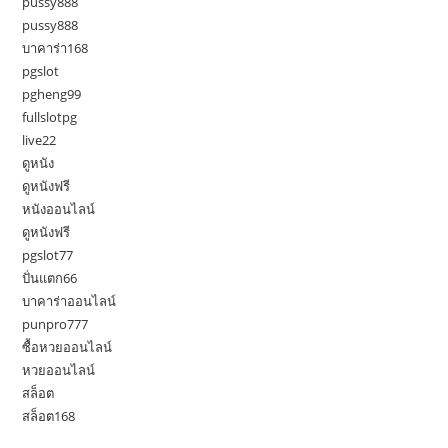
pussy888
pussy888
บาคาร่า168
pgslot
pgheng99
fullslotpg
live22
ดูหนัง
ดูหนังฟรี
หนังออนไลน์
ดูหนังฟรี
pgslot77
ปั่นแตก66
บาคาร่าออนไลน์
punpro777
ซื้อหวยออนไลน์
หวยออนไลน์
สล็อต
สล็อต168