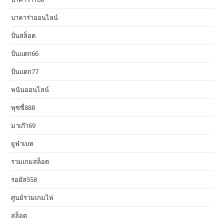
บาคาร่าออนไลน์
ปั่นสล็อต
ปั่นแตก66
ปั่นแตก77
พนันออนไลน์
พุซซี่888
มาเก๊า69
ยูฟ่าเบท
รวมเกมสล็อต
รอยัล558
ศูนย์รวมเกมไพ่
สล็อต