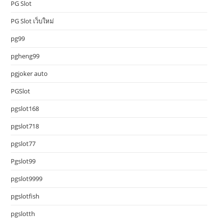
PG Slot
PG Slot เว็บใหม่
pg99
pgheng99
pgjoker auto
PGSlot
pgslot168
pgslot718
pgslot77
Pgslot99
pgslot9999
pgslotfish
pgslotth