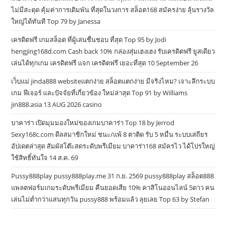
ไม่มีสะดุด คุ้มค่าการเดิมพัน ที่สุดในวงการ สล็อต168 สมัครง่าย ลุ้นรางวัล
ใหญ่ได้ทันที Top 79 by Janessa
เครดิตฟรี เกมสล็อต ที่ผู้เล่นชื่นชอบ ที่สุด Top 95 by Jodi
hengjing168d.com Cash back 10% กล่องสุ่มเฮงเฮง รับเครดิตฟรี ยูสเดียว
เล่นได้ทุกเกม เครดิตฟรี แจก เครดิตฟรี เยอะที่สุด 10 September 26
เว็บแม่ jinda888 websiteแตกง่าย สล็อตแตกง่าย มีจริงไหม? เจาะลึกระบบ
เกม ฟีเจอร์ และปัจจัยที่เกี่ยวข้อง ใหม่ล่าสุด Top 91 by Williams
jin888.asia 13 AUG 2026 casino
บาคาร่า เปิดมุมมองใหม่ของเกมบาคาร่า Top 18 by Jerrod
Sexy168c.com ดีลสมาชิกใหม่ ชนะ/แพ้ 8 ตาติด รับ 5 หมื่น ระบบเสถียร
อัปเดตล่าสุด สัมผัสโต๊ะสดระดับพรีเมียม บาคาร่า168 สมัครไว ได้โปรใหญ่
ใช้สิทธิ์ทันใจ 14 ส.ค. 69
Pussy888play pussy888play.me 31 ก.ย. 2569 pussy888play สล็อต888
แพลตฟอร์มเกมระดับพรีเมียม คืนยอดเสีย 10% คาสิโนออนไลน์ 5ดาว คน
เล่นไม่ต่ำกว่าแสนทุกวัน pussy888 พร้อมแล้ว ลุยเลย Top 63 by Stefan