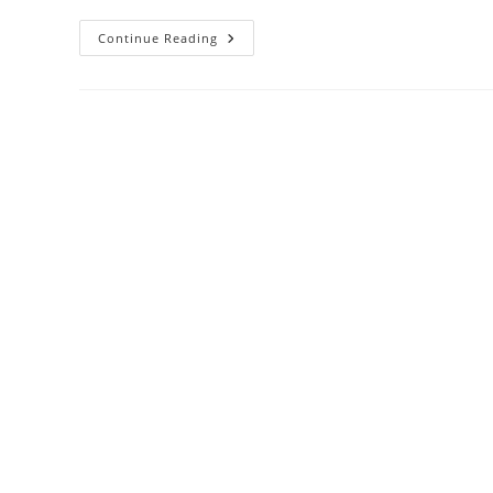
918kiss
Continue Reading
สล็อต
ครบ
จบ
ที่
เดียว
Top
52
By
Charolette
Allbet24hr.xyz
โปร
น้อง
ใหม่
ไฟ
แรง
รับ
2,000
เล่น
ได้
ทุก
เกม
ยอด
เล็ก
ยอด
ใหญ่
โอน
ทันที
Scr888
มาตรฐาน