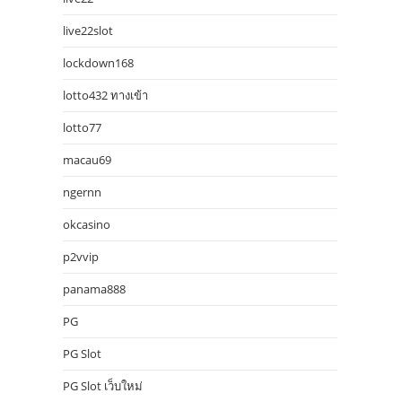
live22slot
lockdown168
lotto432 ทางเข้า
lotto77
macau69
ngernn
okcasino
p2vvip
panama888
PG
PG Slot
PG Slot เว็บใหม่