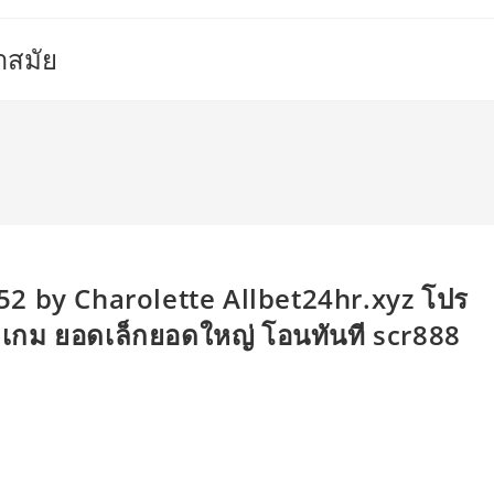
ำสมัย
 52 by Charolette Allbet24hr.xyz โปร
ุกเกม ยอดเล็กยอดใหญ่ โอนทันที scr888