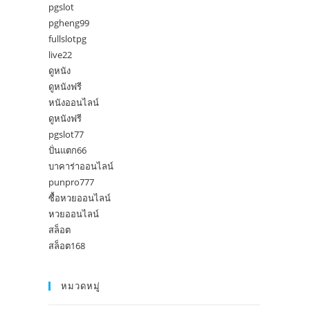
pgslot
pgheng99
fullslotpg
live22
ดูหนัง
ดูหนังฟรี
หนังออนไลน์
ดูหนังฟรี
pgslot77
ปั่นแตก66
บาคาร่าออนไลน์
punpro777
ซื้อหวยออนไลน์
หวยออนไลน์
สล็อต
สล็อต168
หมวดหมู่