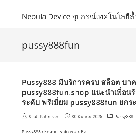
Skip
to
Nebula Device อุปกรณ์เทคโนโลยีล้
content
pussy888fun
Pussy888 มีบริการครบ สล็อต บาคา
pussy888fun.shop แนะนำเพื่อนรับท
ระดับ พรีเมี่ยม pussy888fun ยกระ
Post
Post
Post
Scott Patterson
30 มีนาคม 2026
Pussy888
author:
published:
category:
Pussy888 ประสบการณ์การเล่นที่ด…