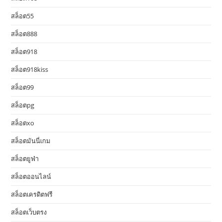
สล็อต55
สล็อต888
สล็อต918
สล็อต918kiss
สล็อต99
สล็อตpg
สล็อตxo
สล็อตมันนี่เกม
สล็อตยูฟ่า
สล็อตออนไลน์
สล็อตเครดิตฟรี
สล็อตเว็บตรง