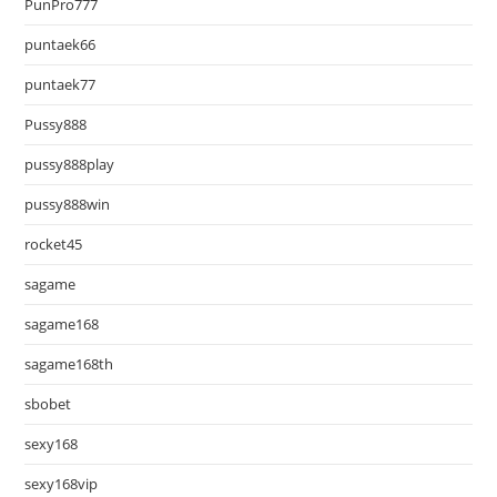
PunPro777
puntaek66
puntaek77
Pussy888
pussy888play
pussy888win
rocket45
sagame
sagame168
sagame168th
sbobet
sexy168
sexy168vip