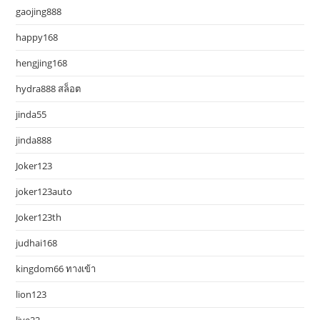
gaojing888
happy168
hengjing168
hydra888 สล็อต
jinda55
jinda888
Joker123
joker123auto
Joker123th
judhai168
kingdom66 ทางเข้า
lion123