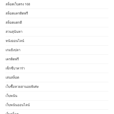
สล็อตเว็บตรง 168
สล็อตเเครดิตฟรี
สล็อตแตกดี
สวนสุนันทา
หนังออนไลน์
เกมยิงปลา
เครดิตฟรี
เซ็กซี่บาคาร่า
เล่นสล็อต
เว็บซื้อหวยฮานอยพิเศษ
เว็บพนัน
เว็บพนันออนไลน์