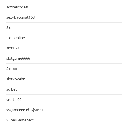
sexyauto168
sexybaccarat168
Slot
Slot Online
slot168
slotgame6666
Slotxo
slotxo24hr
soibet
sretthi99
ssgame666 เข้าสู่ระบบ
SuperGame Slot