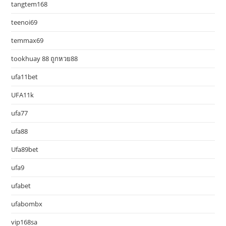
tangtem168
teenoi69
temmax69
tookhuay 88 ถูกหวย88
ufa11bet
UFA11k
ufa77
ufa88
Ufa89bet
ufa9
ufabet
ufabombx
vip168sa