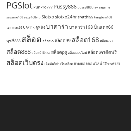
PGSlot
Pussy888
PunPro777
pussy888play
sagame
Slotxo
slotxo24hr
sretthi99
sagame168
sexy168vip
tangtem168
บาคาร่า
บาคาร่า168
ปั่นแตก66
ดูหนัง
temmax69
UFA11k
สล็อต
สล็อต168
สล็อต99
พุซซี่888
สล็อต55
สล็อต777
สล็อต888
สล็อตpg
สล็อตเครดิตฟรี
สล็อต918kiss
สล็อตออนไลน์
สล็อตเว็บตรง
แทงบอลออนไลน์
เดิมพันกีฬา
เว็บสล็อต
โจ๊กเกอร์123