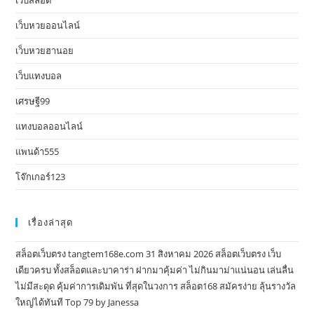
เว็บสล็อต
เว็บหวยออนไลน์
เว็บหวยฮานอย
เว็บแทงบอล
เศรษฐี99
แทงบอลออนไลน์
แพนด้า555
โจ๊กเกอร์123
เรื่องล่าสุด
สล็อตเว็บตรง tangtem168e.com 31 สิงหาคม 2026 สล็อตเว็บตรง เว็บ
เดียวครบ ทั้งสล็อตและบาคาร่า ฝากมาคุ้มค่า ไม่กินมาม่าแน่นอน เล่นลื่น
ไม่มีสะดุด คุ้มค่าการเดิมพัน ที่สุดในวงการ สล็อต168 สมัครง่าย ลุ้นรางวัล
ใหญ่ได้ทันที Top 79 by Janessa