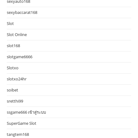
sexyauto168
sexybaccarat168
Slot
Slot Online
slot168
slotgame6666
Slotxo
slotxo24hr
soibet
sretthi99
ssgame666 เข้าสู่ระบบ
SuperGame Slot
tangtem168