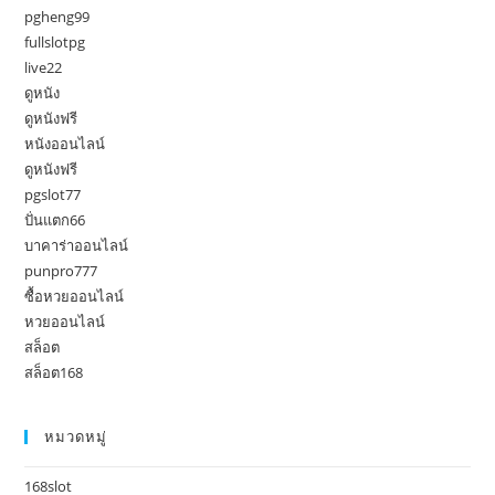
pgheng99
fullslotpg
live22
ดูหนัง
ดูหนังฟรี
หนังออนไลน์
ดูหนังฟรี
pgslot77
ปั่นแตก66
บาคาร่าออนไลน์
punpro777
ซื้อหวยออนไลน์
หวยออนไลน์
สล็อต
สล็อต168
หมวดหมู่
168slot