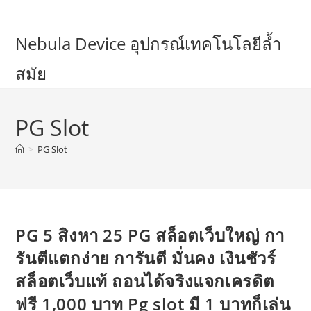
Skip
to
Nebula Device อุปกรณ์เทคโนโลยีล้ำ
content
สมัย
PG Slot
>
PG Slot
PG 5 สิงหา 25 PG สล็อตเว็บใหญ่ กา
รันตีแตกง่าย การันตี มั่นคง เงินชัวร์
สล็อตเว็บแท้ ถอนได้จริงแจกเครดิต
ฟรี 1,000 บาท Pg slot มี 1 บาทก็เล่น