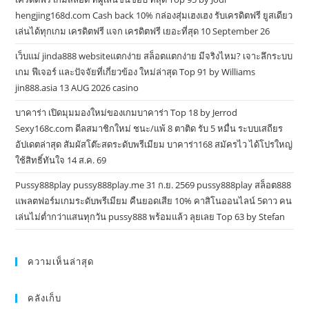
hengjing168d.com Cash back 10% กล่องสุ่มเฮงเฮง รับเครดิตฟรี ยูสเดียว
เล่นได้ทุกเกม เครดิตฟรี แจก เครดิตฟรี เยอะที่สุด 10 September 26
เว็บแม่ jinda888 websiteแตกง่าย สล็อตแตกง่าย มีจริงไหม? เจาะลึกระบบ
เกม ฟีเจอร์ และปัจจัยที่เกี่ยวข้อง ใหม่ล่าสุด Top 91 by Williams
jin888.asia 13 AUG 2026 casino
บาคาร่า เปิดมุมมองใหม่ของเกมบาคาร่า Top 18 by Jerrod
Sexy168c.com ดีลสมาชิกใหม่ ชนะ/แพ้ 8 ตาติด รับ 5 หมื่น ระบบเสถียร
อัปเดตล่าสุด สัมผัสโต๊ะสดระดับพรีเมียม บาคาร่า168 สมัครไว ได้โปรใหญ่
ใช้สิทธิ์ทันใจ 14 ส.ค. 69
Pussy888play pussy888play.me 31 ก.ย. 2569 pussy888play สล็อต888
แพลตฟอร์มเกมระดับพรีเมียม คืนยอดเสีย 10% คาสิโนออนไลน์ 5ดาว คน
เล่นไม่ต่ำกว่าแสนทุกวัน pussy888 พร้อมแล้ว ลุยเลย Top 63 by Stefan
ความเห็นล่าสุด
คลังเก็บ