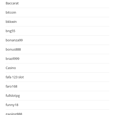
Baccarat
bitcoin
bkkwin
bng55
bonanza99
bonus888
brazil999
Casino
fafa 123 slot
faro168
fullslotpg
funny18
gaojing888