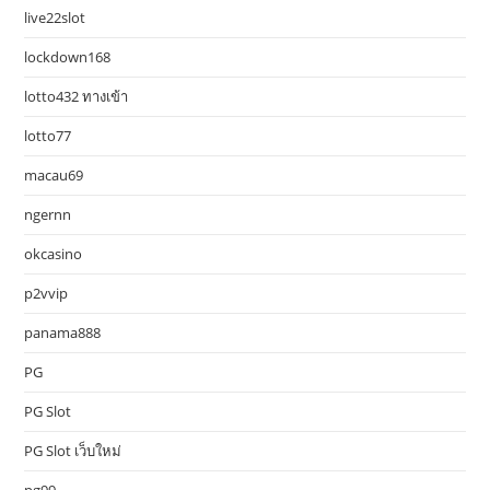
live22slot
lockdown168
lotto432 ทางเข้า
lotto77
macau69
ngernn
okcasino
p2vvip
panama888
PG
PG Slot
PG Slot เว็บใหม่