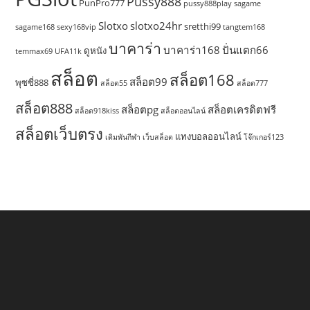
Pussy888
PunPro777
pussy888play
sagame
Slotxo
slotxo24hr
sretthi99
sagame168
sexy168vip
tangtem168
บาคาร่า
บาคาร่า168
ปั่นแตก66
ดูหนัง
temmax69
UFA11k
สล็อต
สล็อต168
สล็อต99
พุซซี่888
สล็อต55
สล็อต777
สล็อต888
สล็อตpg
สล็อตเครดิตฟรี
สล็อต918kiss
สล็อตออนไลน์
สล็อตเว็บตรง
แทงบอลออนไลน์
เดิมพันกีฬา
เว็บสล็อต
โจ๊กเกอร์123