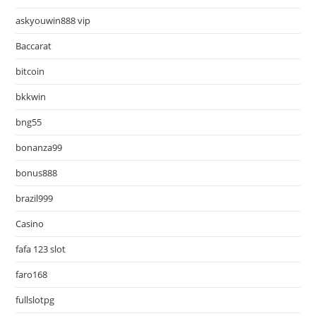
askyouwin888 vip
Baccarat
bitcoin
bkkwin
bng55
bonanza99
bonus888
brazil999
Casino
fafa 123 slot
faro168
fullslotpg