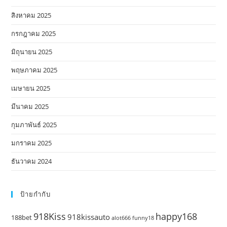
สิงหาคม 2025
กรกฎาคม 2025
มิถุนายน 2025
พฤษภาคม 2025
เมษายน 2025
มีนาคม 2025
กุมภาพันธ์ 2025
มกราคม 2025
ธันวาคม 2024
ป้ายกำกับ
918Kiss
happy168
918kissauto
188bet
alot666
funny18