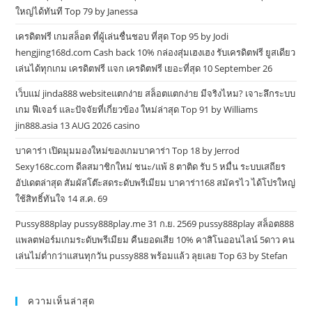
ใหญ่ได้ทันที Top 79 by Janessa
เครดิตฟรี เกมสล็อต ที่ผู้เล่นชื่นชอบ ที่สุด Top 95 by Jodi
hengjing168d.com Cash back 10% กล่องสุ่มเฮงเฮง รับเครดิตฟรี ยูสเดียว
เล่นได้ทุกเกม เครดิตฟรี แจก เครดิตฟรี เยอะที่สุด 10 September 26
เว็บแม่ jinda888 websiteแตกง่าย สล็อตแตกง่าย มีจริงไหม? เจาะลึกระบบ
เกม ฟีเจอร์ และปัจจัยที่เกี่ยวข้อง ใหม่ล่าสุด Top 91 by Williams
jin888.asia 13 AUG 2026 casino
บาคาร่า เปิดมุมมองใหม่ของเกมบาคาร่า Top 18 by Jerrod
Sexy168c.com ดีลสมาชิกใหม่ ชนะ/แพ้ 8 ตาติด รับ 5 หมื่น ระบบเสถียร
อัปเดตล่าสุด สัมผัสโต๊ะสดระดับพรีเมียม บาคาร่า168 สมัครไว ได้โปรใหญ่
ใช้สิทธิ์ทันใจ 14 ส.ค. 69
Pussy888play pussy888play.me 31 ก.ย. 2569 pussy888play สล็อต888
แพลตฟอร์มเกมระดับพรีเมียม คืนยอดเสีย 10% คาสิโนออนไลน์ 5ดาว คน
เล่นไม่ต่ำกว่าแสนทุกวัน pussy888 พร้อมแล้ว ลุยเลย Top 63 by Stefan
ความเห็นล่าสุด