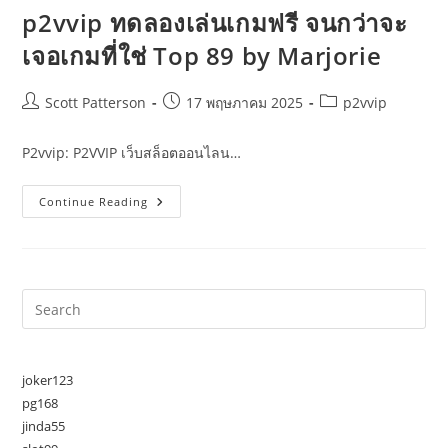
p2vvip ทดลองเล่นเกมฟรี จนกว่าจะ
เจอเกมที่ใช่ Top 89 by Marjorie
Post
Post
Post
Scott Patterson
17 พฤษภาคม 2025
p2vvip
author:
published:
category:
P2vvip: P2VVIP เว็บสล็อตออนไลน…
P2vvip
Continue Reading
P2vvips.com
1
พฤษภาคม
24
P2vvip
สุด
ยอด
การ
เดิม
พัน
เล่น
ง่าย
joker123
ได้
ไว
pg168
จ่าย
เร็ว
jinda55
ไม่