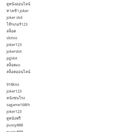
ดูหนังออนไลน์
ทางเข้า joker
joker slot
โจ๊กเกอร์123
สล็อต
slotxo
joker123
jokerslot
pgslot
สล็อตxo
สล็อตออนไลน์
918kiss
joker123
หนังชนโรง
sagame168th
joker123
ดูหนังฟรี
pussy888
pussy888