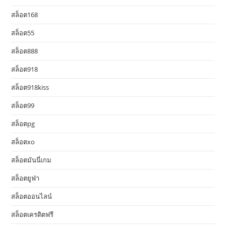
สล็อต168
สล็อต55
สล็อต888
สล็อต918
สล็อต918kiss
สล็อต99
สล็อตpg
สล็อตxo
สล็อตมันนี่เกม
สล็อตยูฟ่า
สล็อตออนไลน์
สล็อตเครดิตฟรี