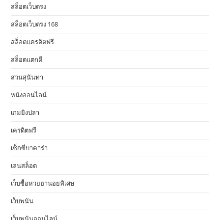
สล็อตเว็บตรง
สล็อตเว็บตรง 168
สล็อตเเครดิตฟรี
สล็อตแตกดี
สวนสุนันทา
หนังออนไลน์
เกมยิงปลา
เครดิตฟรี
เซ็กซี่บาคาร่า
เล่นสล็อต
เว็บซื้อหวยฮานอยพิเศษ
เว็บพนัน
เว็บพนันออนไลน์