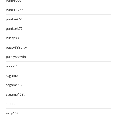
PunPro66
PunPro777
puntaek66
puntaek77
Pussy888
pussy888play
pussy888win
rocket45
sagame
sagame168
sagame168th
sbobet
sexy168