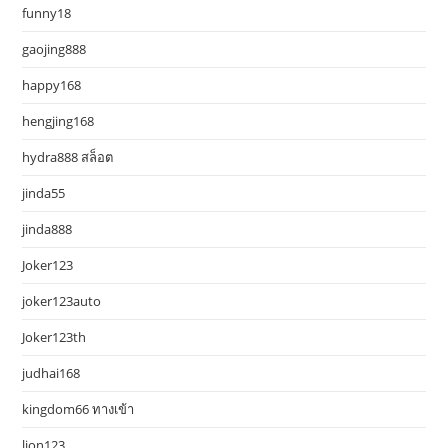
funny18
gaojing888
happy168
hengjing168
hydra888 สล็อต
jinda55
jinda888
Joker123
joker123auto
Joker123th
judhai168
kingdom66 ทางเข้า
lion123