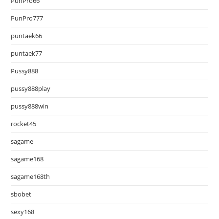
PunPro66
PunPro777
puntaek66
puntaek77
Pussy888
pussy888play
pussy888win
rocket45
sagame
sagame168
sagame168th
sbobet
sexy168