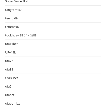
SuperGame Slot
tangtem168
teenoi69
temmax69
tookhuay 88 ถูกหวย88
ufa11bet
UFA11k
ufa77
ufa88
Ufa89bet
ufa9
ufabet
ufabombx