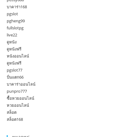
บาคาร่า168
pgslot
pgheng99
fullslotpg
live22
ดูหนัง
ดูหนังฟรี
หนังออนไลน์
ดูหนังฟรี
pgslot77
ปั่นแตก66
บาคาร่าออนไลน์
punpro777
ซื้อหวยออนไลน์
หวยออนไลน์
สล็อต
สล็อต168