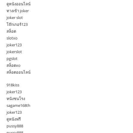
ดูหนังออนไลน์
ทางเข้า joker
joker slot
โจ๊กเกอร์123
สล็อต
slotxo
joker123
jokerslot
pgslot
สล็อตxo
สล็อตออนไลน์
918kiss
joker123
หนังชนโรง
sagame168th
joker123
ดูหนังฟรี
pussy888
pussy888