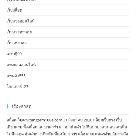
เว็บสล็อต
เว็บหวยออนไลน์
เว็บหวยฮานอย
เว็บแทงบอล
เศรษฐี99
แทงบอลออนไลน์
แพนด้า555
โจ๊กเกอร์123
เรื่องล่าสุด
สล็อตเว็บตรง tangtem168e.com 31 สิงหาคม 2026 สล็อตเว็บตรง เว็บ
เดียวครบ ทั้งสล็อตและบาคาร่า ฝากมาคุ้มค่า ไม่กินมาม่าแน่นอน เล่นลื่น
ไม่มีสะดุด คุ้มค่าการเดิมพัน ที่สุดในวงการ สล็อต168 สมัครง่าย ลุ้นรางวัล