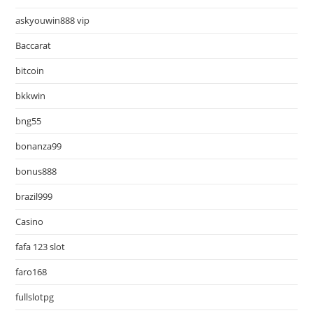
askyouwin888 vip
Baccarat
bitcoin
bkkwin
bng55
bonanza99
bonus888
brazil999
Casino
fafa 123 slot
faro168
fullslotpg