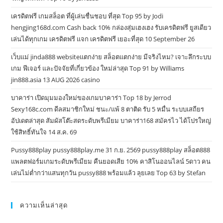
เครดิตฟรี เกมสล็อต ที่ผู้เล่นชื่นชอบ ที่สุด Top 95 by Jodi
hengjing168d.com Cash back 10% กล่องสุ่มเฮงเฮง รับเครดิตฟรี ยูสเดียว
เล่นได้ทุกเกม เครดิตฟรี แจก เครดิตฟรี เยอะที่สุด 10 September 26
เว็บแม่ jinda888 websiteแตกง่าย สล็อตแตกง่าย มีจริงไหม? เจาะลึกระบบ
เกม ฟีเจอร์ และปัจจัยที่เกี่ยวข้อง ใหม่ล่าสุด Top 91 by Williams
jin888.asia 13 AUG 2026 casino
บาคาร่า เปิดมุมมองใหม่ของเกมบาคาร่า Top 18 by Jerrod
Sexy168c.com ดีลสมาชิกใหม่ ชนะ/แพ้ 8 ตาติด รับ 5 หมื่น ระบบเสถียร
อัปเดตล่าสุด สัมผัสโต๊ะสดระดับพรีเมียม บาคาร่า168 สมัครไว ได้โปรใหญ่
ใช้สิทธิ์ทันใจ 14 ส.ค. 69
Pussy888play pussy888play.me 31 ก.ย. 2569 pussy888play สล็อต888
แพลตฟอร์มเกมระดับพรีเมียม คืนยอดเสีย 10% คาสิโนออนไลน์ 5ดาว คน
เล่นไม่ต่ำกว่าแสนทุกวัน pussy888 พร้อมแล้ว ลุยเลย Top 63 by Stefan
ความเห็นล่าสุด