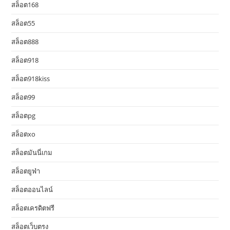
สล็อต168
สล็อต55
สล็อต888
สล็อต918
สล็อต918kiss
สล็อต99
สล็อตpg
สล็อตxo
สล็อตมันนี่เกม
สล็อตยูฟ่า
สล็อตออนไลน์
สล็อตเครดิตฟรี
สล็อตเว็บตรง