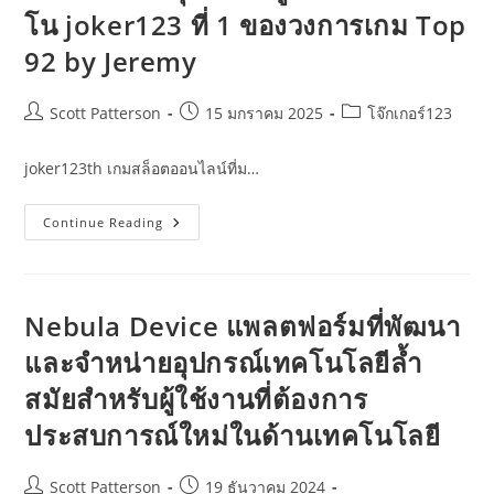
โน joker123 ที่ 1 ของวงการเกม Top
92 by Jeremy
Post
Post
Post
Scott Patterson
15 มกราคม 2025
โจ๊กเกอร์123
author:
published:
category:
joker123th เกมสล็อตออนไลน์ที่ม…
Joker123
Continue Reading
Joker123ths.xyz
28
MAR
68
โจ๊ก
เกอร์123
Nebula Device แพลตฟอร์มที่พัฒนา
สมัคร
ใหม่
และจำหน่ายอุปกรณ์เทคโนโลยีล้ำ
รับ
โบนัส
สมัยสำหรับผู้ใช้งานที่ต้องการ
100%
สล็อตJOKER123
โบนัส
ประสบการณ์ใหม่ในด้านเทคโนโลยี
แตก
ง่าย
คิด
จะ
Post
Post
Scott Patterson
19 ธันวาคม 2024