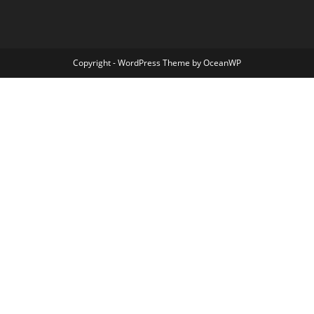
Copyright - WordPress Theme by OceanWP