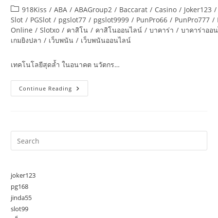
ลงทุน
author:
published:
Post
918Kiss
/
ABA
/
คิดถึง
ABAGroup2
/
Baccarat
/
Casino
/
Joker123
/
ผู้นำ
category:
Slot
/
PGSlot
/
pgslot77
/
pgslot9999
/
PunPro66
/
PunPro777
/
วงการ
Online
/
Slotxo
/
คาสิโน
คา
/
คาสิโนออนไลน์
/
บาคาร่า
/
บาคาร่าออน
สิโน
เกมยิงปลา
/
เว็บพนัน
/
เว็บพนันออนไลน์
Joker123
ที่
1
ของ
เทคโนโลยีสุดล้ำ ในอนาคต นวัตกร…
วงการ
เกม
Top
Nebula
Continue Reading
92
Device
By
แพลตฟอร์ม
Jeremy
ที่
พัฒนา
และ
จำหน่าย
อุปกรณ์
เทคโนโลยี
ล้ำ
สมัย
สำหรับ
ผู้
joker123
ใช้
งาน
pg168
ที่
ต้องการ
jinda55
ประสบการณ์
slot99
ใหม่
ใน