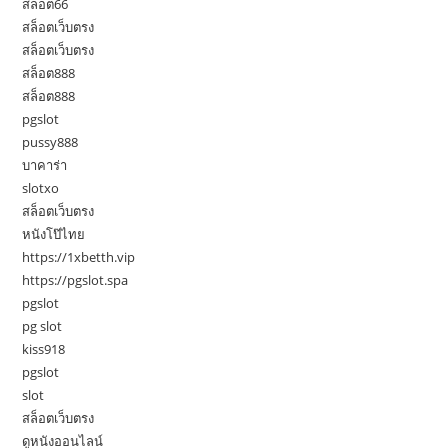
สล็อต66
ด้าน
สล็อตเว็บตรง
เทคโนโลยี
สล็อตเว็บตรง
สล็อต888
สล็อต888
pgslot
pussy888
บาคาร่า
slotxo
สล็อตเว็บตรง
หนังโป๊ไทย
https://1xbetth.vip
https://pgslot.spa
pgslot
pg slot
kiss918
pgslot
slot
สล็อตเว็บตรง
ดูหนังออนไลน์