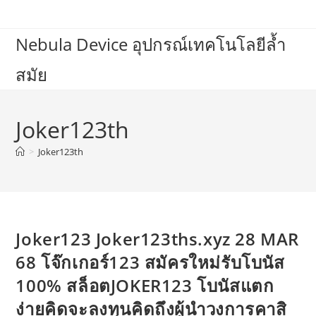
Skip
to
Nebula Device อุปกรณ์เทคโนโลยีล้ำ
content
สมัย
Joker123th
>
Joker123th
Joker123 Joker123ths.xyz 28 MAR
68 โจ๊กเกอร์123 สมัครใหม่รับโบนัส
100% สล็อตJOKER123 โบนัสแตก
ง่ายคิดจะลงทุนคิดถึงผู้นำวงการคาสิ