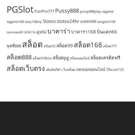
PGSlot
Pussy888
PunPro777
pussy888play
sagame
Slotxo
slotxo24hr
sretthi99
sagame168
sexy168vip
tangtem168
บาคาร่า
บาคาร่า168
ปั่นแตก66
ดูหนัง
temmax69
UFA11k
สล็อต
สล็อต168
สล็อต99
พุซซี่888
สล็อต55
สล็อต777
สล็อต888
สล็อตpg
สล็อตเครดิตฟรี
สล็อต918kiss
สล็อตออนไลน์
สล็อตเว็บตรง
แทงบอลออนไลน์
เดิมพันกีฬา
เว็บสล็อต
โจ๊กเกอร์123