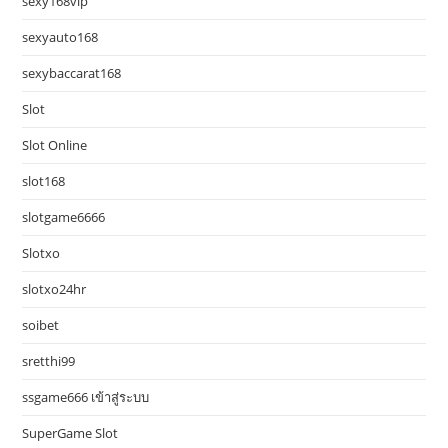
sexy168vip
sexyauto168
sexybaccarat168
Slot
Slot Online
slot168
slotgame6666
Slotxo
slotxo24hr
soibet
sretthi99
ssgame666 เข้าสู่ระบบ
SuperGame Slot