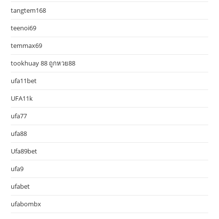
tangtem168
teenoi69
temmax69
tookhuay 88 ถูกหวย88
ufa11bet
UFA11k
ufa77
ufa88
Ufa89bet
ufa9
ufabet
ufabombx