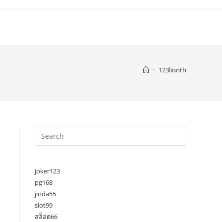
>
123lionth
joker123
pg168
jinda55
slot99
สล็อต66