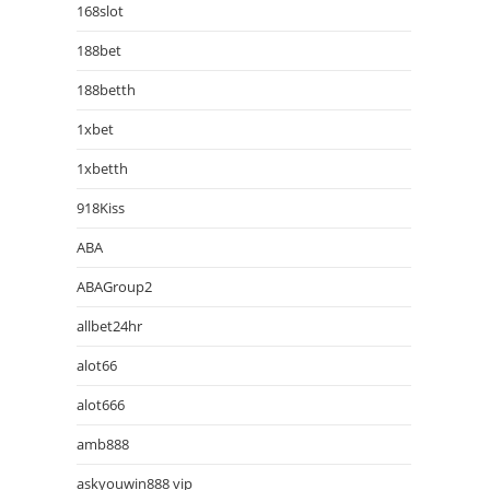
168slot
188bet
188betth
1xbet
1xbetth
918Kiss
ABA
ABAGroup2
allbet24hr
alot66
alot666
amb888
askyouwin888 vip