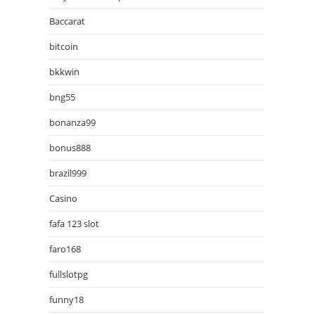
Baccarat
bitcoin
bkkwin
bng55
bonanza99
bonus888
brazil999
Casino
fafa 123 slot
faro168
fullslotpg
funny18