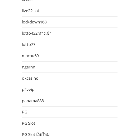
live22slot
lockdown168
lotto432 ทางเข้า
lotto77
macau69
ngernn
okcasino
p2vvip
panama888
PG
PG Slot
PG Slot เว็บใหม่