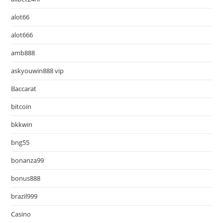
alot66
alot666
amb888
askyouwin888 vip
Baccarat
bitcoin
bkkwin
bng55
bonanza99
bonus888
brazil999
Casino