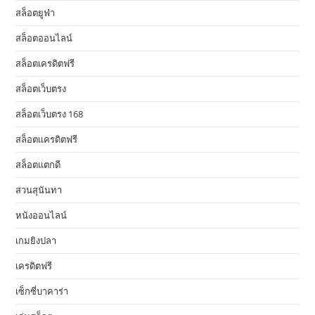
สล็อตยูฟ่า
สล็อตออนไลน์
สล็อตเครดิตฟรี
สล็อตเว็บตรง
สล็อตเว็บตรง 168
สล็อตเเครดิตฟรี
สล็อตแตกดี
สวนสุนันทา
หนังออนไลน์
เกมยิงปลา
เครดิตฟรี
เซ็กซี่บาคาร่า