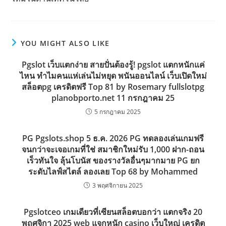
YOU MIGHT ALSO LIKE
Pgslot เว็บแตกง่าย สายปั่นต้องรู้! pgslot แตกหนักแค่
ไหน ทำไมคนแห่เล่นไม่หยุด พนันออนไลน์ เว็บเปิดใหม่
สล็อตpg เครดิตฟรี Top 81 by Rosemary fullslotpg
planobporto.net 11 กรกฎาคม 25
5 กรกฎาคม 2025
PG Pgslots.shop 5 ธ.ค. 2026 PG ทดลองเล่นเกมฟรี
จนกว่าจะเจอเกมที่ใช่ สมาชิกใหม่รับ 1,000 ฝาก-ถอน
เร็วทันใจ ลุ้นโบนัส ของรางวัลอื่นๆมากมาย PG ยก
ระดับไลฟ์สไตล์ ลองเลย Top 68 by Mohammed
3 พฤศจิกายน 2025
Pgslotceo เกมเดียวที่เซียนสล็อตบอกว่า แตกจริง 20
พฤศจิกา 2025 web แจกหนัก casino เว็บใหญ่ เครดิต