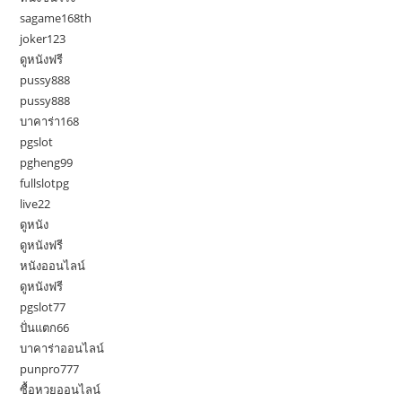
sagame168th
joker123
ดูหนังฟรี
pussy888
pussy888
บาคาร่า168
pgslot
pgheng99
fullslotpg
live22
ดูหนัง
ดูหนังฟรี
หนังออนไลน์
ดูหนังฟรี
pgslot77
ปั่นแตก66
บาคาร่าออนไลน์
punpro777
ซื้อหวยออนไลน์