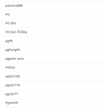
panama888
PG
PG Slot
PG Slot เว็บใหม่
pg99
pgheng99
pgjoker auto
PGSlot
pgslot168
pgslot718
pgslot77
Pgslot99