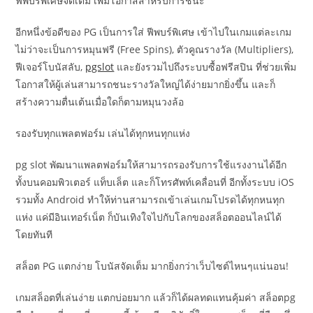
ฟีพบร์พิเศษจัดเต็ม เพิ่มโอกาสสำหรับการชนะ
อีกหนึ่งข้อดีของ PG เป็นการใส่ ฟีพบร์พิเศษ เข้าไปในเกมแต่ละเกม
ไม่ว่าจะเป็นการหมุนฟรี (Free Spins), ตัวคูณรางวัล (Multipliers),
ฟีเจอร์โบนัสลับ,
pgslot
และยังรวมไปถึงระบบซื้อฟรีสปิน ที่ช่วยเพิ่ม
โอกาสให้ผู้เล่นสามารถชนะรางวัลใหญ่ได้ง่ายมากยิ่งขึ้น และก็
สร้างความตื่นเต้นเมื่อใดก็ตามหมุนวงล้อ
รองรับทุกแพลตฟอร์ม เล่นได้ทุกหนทุกแห่ง
pg slot พัฒนาแพลตฟอร์มให้สามารถรองรับการใช้แรงงานได้อีก
ทั้งบนคอมพิวเตอร์ แท็บเล็ต และก็โทรศัพท์เคลื่อนที่ อีกทั้งระบบ iOS
รวมทั้ง Android ทำให้ท่านสามารถเข้าเล่นเกมโปรดได้ทุกหนทุก
แห่ง แค่มีอินเทอร์เน็ต ก็บันเทิงใจไปกับโลกของสล็อตออนไลน์ได้
โดยทันที
สล็อต PG แตกง่าย โบนัสจัดเต็ม มากยิ่งกว่าเว็บไซต์ไหนๆแน่นอน!
เกมสล็อตที่เล่นง่าย แตกบ่อยมาก แล้วก็ได้ผลทดแทนคุ้มค่า สล็อตpg