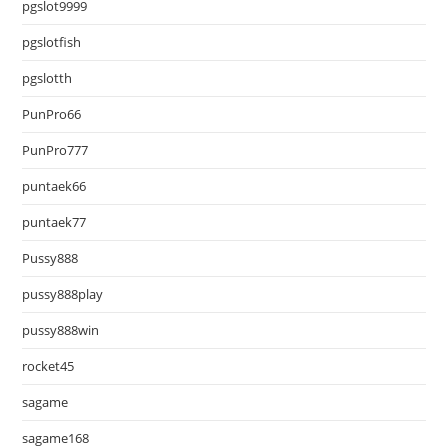
pgslot9999
pgslotfish
pgslotth
PunPro66
PunPro777
puntaek66
puntaek77
Pussy888
pussy888play
pussy888win
rocket45
sagame
sagame168