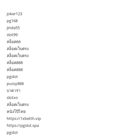
joker123
pg168
jinda55
slot99
สล็อต66
สล็อตเว็บตรง
สล็อตเว็บตรง
สล็อต888
สล็อต888
pgslot
pussy888
บาคาร่า
slotxo
สล็อตเว็บตรง
หนังโป๊ไทย
https://1xbetth.vip
https://pgslot.spa
pgslot