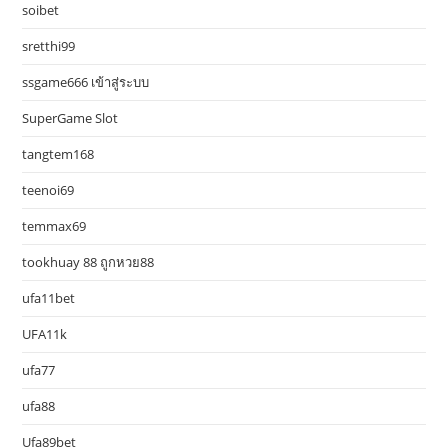
soibet
sretthi99
ssgame666 เข้าสู่ระบบ
SuperGame Slot
tangtem168
teenoi69
temmax69
tookhuay 88 ถูกหวย88
ufa11bet
UFA11k
ufa77
ufa88
Ufa89bet