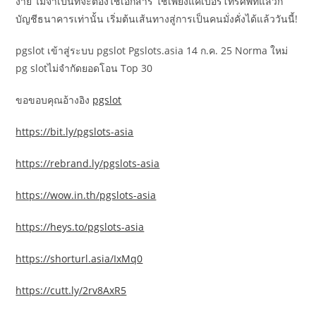
ง่าย ไม่จำเป็นที่จะต้องใช้เอกสาร ใช้เพียงแค่เบอร์โทรศัพท์แล้วก็
บัญชีธนาคารเท่านั้น เริ่มต้นเส้นทางสู่การเป็นคนมั่งคั่งได้แล้ววันนี้!
pgslot เข้าสู่ระบบ pgslot Pgslots.asia 14 ก.ค. 25 Norma ใหม่
pg slotไม่จำกัดยอดโอน Top 30
ขอขอบคุณอ้างอิง
pgslot
https://bit.ly/pgslots-asia
https://rebrand.ly/pgslots-asia
https://wow.in.th/pgslots-asia
https://heys.to/pgslots-asia
https://shorturl.asia/IxMq0
https://cutt.ly/2rv8AxR5