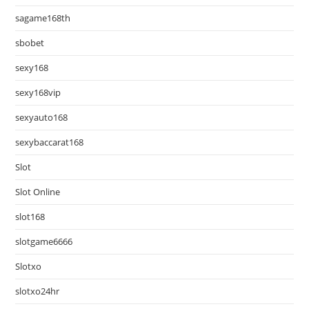
sagame168th
sbobet
sexy168
sexy168vip
sexyauto168
sexybaccarat168
Slot
Slot Online
slot168
slotgame6666
Slotxo
slotxo24hr