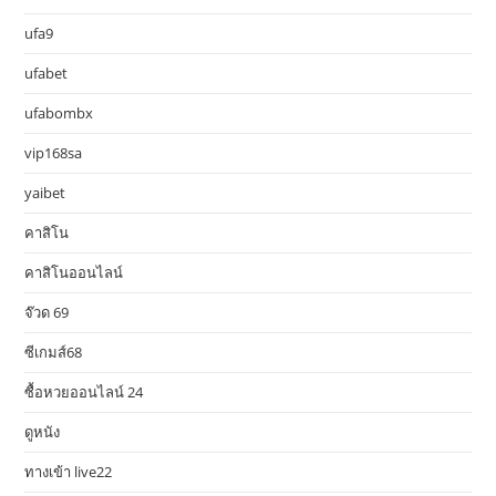
ufa9
ufabet
ufabombx
vip168sa
yaibet
คาสิโน
คาสิโนออนไลน์
จ๊วด 69
ซีเกมส์68
ซื้อหวยออนไลน์ 24
ดูหนัง
ทางเข้า live22