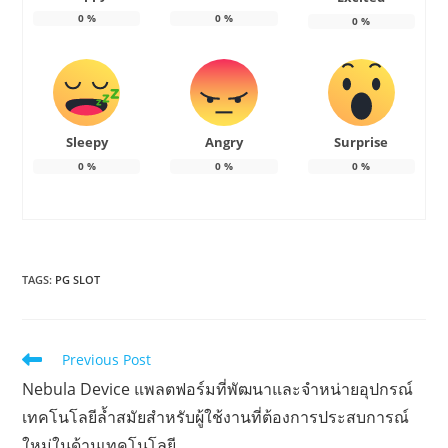
0
%
0
%
0
%
Sleepy
Angry
Surprise
0
%
0
%
0
%
TAGS
:
PG SLOT
Read
Previous Post
more
Nebula Device แพลตฟอร์มที่พัฒนาและจำหน่ายอุปกรณ์
articles
เทคโนโลยีล้ำสมัยสำหรับผู้ใช้งานที่ต้องการประสบการณ์
ใหม่ในด้านเทคโนโลยี