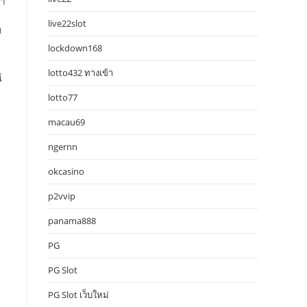
live22slot
ย
lockdown168
lotto432 ทางเข้า
์
lotto77
macau69
ngernn
okcasino
p2vvip
panama888
PG
PG Slot
PG Slot เว็บใหม่