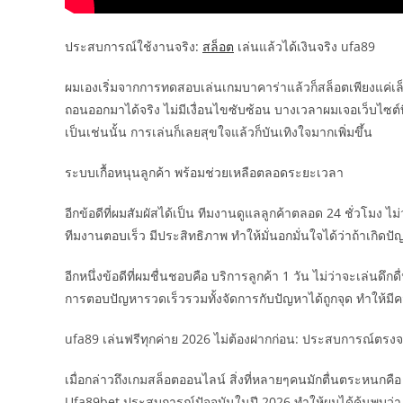
ประสบการณ์ใช้งานจริง:
สล็อต
เล่นแล้วได้เงินจริง ufa89
ผมเองเริ่มจากการทดสอบเล่นเกมบาคาร่าแล้วก็สล็อตเพียงแค่เล็
ถอนออกมาได้จริง ไม่มีเงื่อนไขซับซ้อน บางเวลาผมเจอเว็บไซต์ที่พ
เป็นเช่นนั้น การเล่นก็เลยสุขใจแล้วก็บันเทิงใจมากเพิ่มขึ้น
ระบบเกื้อหนุนลูกค้า พร้อมช่วยเหลือตลอดระยะเวลา
อีกข้อดีที่ผมสัมผัสได้เป็น ทีมงานดูแลลูกค้าตลอด 24 ชั่วโมง ไ
ทีมงานตอบเร็ว มีประสิทธิภาพ ทำให้มั่นอกมั่นใจได้ว่าถ้าเกิด
อีกหนึ่งข้อดีที่ผมชื่นชอบคือ บริการลูกค้า 1 วัน ไม่ว่าจะเล่
การตอบปัญหารวดเร็วรวมทั้งจัดการกับปัญหาได้ถูกจุด ทำให้มีควา
ufa89 เล่นฟรีทุกค่าย 2026 ไม่ต้องฝากก่อน: ประสบการณ์ตรงจาก
เมื่อกล่าวถึงเกมสล็อตออนไลน์ สิ่งที่หลายๆคนมักตื่นตระหนกคือ
Ufa89bet ประสบการณ์ปัจจุบันในปี 2026 ทำให้ผมได้ค้นพบว่า เล่