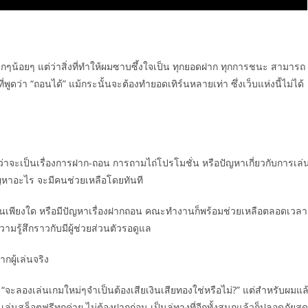
กๆน้อยๆ แต่ว่าสิ่งที่ทำให้ผมซาบซึ้งใจเป็น ทุกยอดฝาก ทุกการชนะ สามารถ
ูดว่า “ถอนได้” แม้กระนั้นจะต้องทำยอดเทิร์นหลายเท่า ซึ่งเว็บแห่งนี้ไม่ได้
ม่ว่าจะเป็นเรื่องการฝาก-ถอน การถามไถ่โปรโมชั่น หรือปัญหาเกี่ยวกับการเล่
ปัญหาอะไร จะมีคนช่วยเหลือโดยทันที
นดึกดื่นเพียงใด หรือมีปัญหาเรื่องฝากถอน คณะทำงานก็พร้อมช่วยเหลือตลอดเวลา
มรู้สึกราวกับมีผู้ช่วยส่วนตัวรอดูแล
ผู้เล่นจริง
 “จะลองเล่นเกมใหม่ๆจำเป็นต้องเสียเงินเสียทองใช่หรือไม่?” แต่สำหรับผมแล
นสล็อตฟรีทุกค่าย ไม่ต้องฝากก่อน เป็นลู่ทางที่อีกทั้งสนุกแล้วก็ปลอดภัยสุ