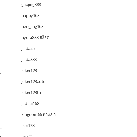
gaojing888
happy168
hengjing168
hydra888 สล็อต
jinda55
jinda888
Joker123
น
joker123auto
Joker123th
judhai168
kingdom66 ทางเข้า
lion123
้ว
ดๆ
live22