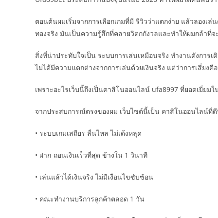
ตอนต้นผมเริ่มจากการเลือกเกมที่มี รีวิวว่าแตกง่าย แล้วลองเล่นด้
ทองจริง มันเป็นความรู้สึกที่คลายวิตกกังวลและทำให้ผมกล้าที่
สิ่งที่น่าประทับใจเป็น ระบบการเล่นเหมือนจริง ทำงานดังการเ
ไม่ได้มีความแตกต่างจากการเล่นด้วยเงินจริง แต่ว่าการเสี่ยงคือ
เพราะอะไรเว็บนี้ถึงเป็นคาสิโนออนไลน์ ufa8997 ที่ยอดเยี่ยม
จากประสบการณ์ตรงของผม เว็บไซต์นี้เป็น คาสิโนออนไลน์ที่ดีท
• ระบบเกมเสถียร ลื่นไหล ไม่เด้งหลุด
• ฝาก-ถอนเงินเร็วที่สุด ข้างใน 1 วินาที
• เล่นแล้วได้เงินจริง ไม่มีเงื่อนไขซับซ้อน
• คณะทำงานบริการลูกค้าตลอด 1 วัน