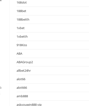
168slot
188bet
188betth
1xbet
1xbetth
918Kiss
ABA
ABAGroup2
allbet24hr
alot66
ว
alot666
้
amb888
askyouwin888 vip