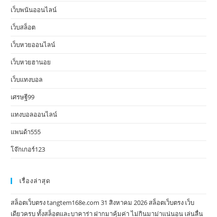
เว็บพนันออนไลน์
เว็บสล็อต
เว็บหวยออนไลน์
เว็บหวยฮานอย
เว็บแทงบอล
เศรษฐี99
แทงบอลออนไลน์
แพนด้า555
โจ๊กเกอร์123
เรื่องล่าสุด
สล็อตเว็บตรง tangtem168e.com 31 สิงหาคม 2026 สล็อตเว็บตรง เว็บ
เดียวครบ ทั้งสล็อตและบาคาร่า ฝากมาคุ้มค่า ไม่กินมาม่าแน่นอน เล่นลื่น