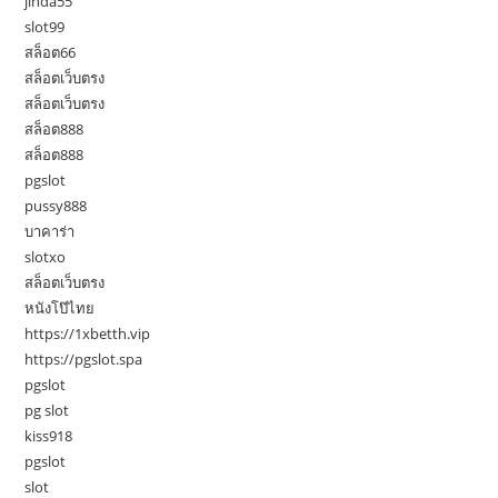
ต้องการ
jinda55
ประสบการณ์
slot99
ใหม่
ใน
สล็อต66
ด้าน
สล็อตเว็บตรง
เทคโนโลยี
สล็อตเว็บตรง
สล็อต888
สล็อต888
pgslot
pussy888
บาคาร่า
slotxo
สล็อตเว็บตรง
หนังโป๊ไทย
https://1xbetth.vip
https://pgslot.spa
pgslot
pg slot
kiss918
pgslot
slot