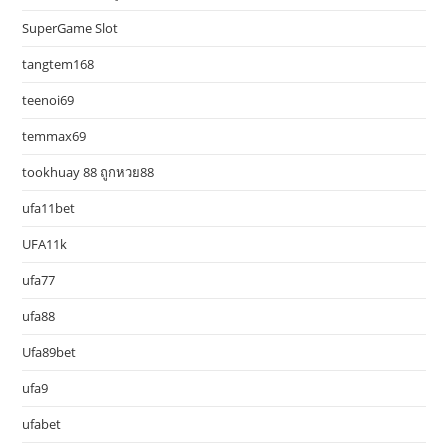
SuperGame Slot
tangtem168
teenoi69
temmax69
tookhuay 88 ถูกหวย88
ufa11bet
UFA11k
ufa77
ufa88
Ufa89bet
ufa9
ufabet