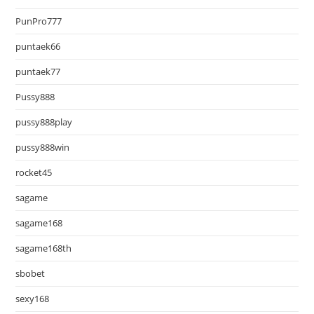
PunPro777
puntaek66
puntaek77
Pussy888
pussy888play
pussy888win
rocket45
sagame
sagame168
sagame168th
sbobet
sexy168