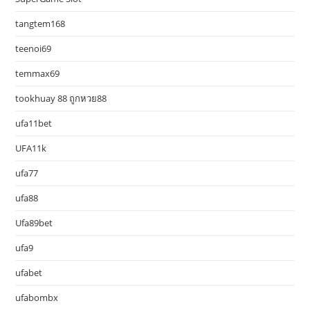
tangtem168
teenoi69
temmax69
tookhuay 88 ถูกหวย88
ufa11bet
UFA11k
ufa77
ufa88
Ufa89bet
ufa9
ufabet
ufabombx