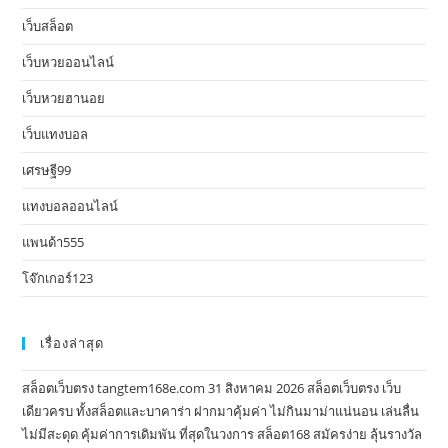
เว็บสล็อต
เว็บหวยออนไลน์
เว็บหวยฮานอย
เว็บแทงบอล
เศรษฐี99
แทงบอลออนไลน์
แพนด้า555
โจ๊กเกอร์123
เรื่องล่าสุด
สล็อตเว็บตรง tangtem168e.com 31 สิงหาคม 2026 สล็อตเว็บตรง เว็บ
เดียวครบ ทั้งสล็อตและบาคาร่า ฝากมาคุ้มค่า ไม่กินมาม่าแน่นอน เล่นลื่น
ไม่มีสะดุด คุ้มค่าการเดิมพัน ที่สุดในวงการ สล็อต168 สมัครง่าย ลุ้นรางวัล