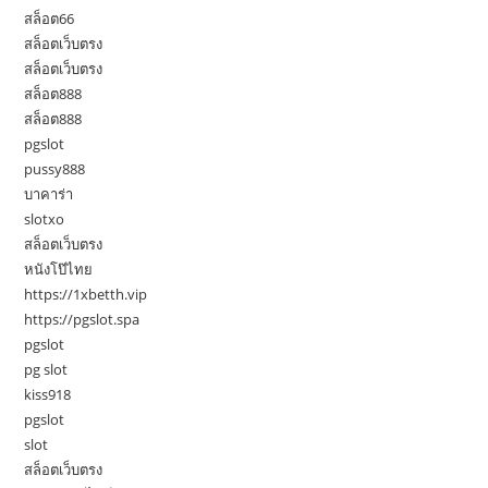
ง่ายๆ
สล็อต66
ผ่าน
สล็อตเว็บตรง
มือ
ถือ
สล็อตเว็บตรง
จ่าย
จริง
สล็อต888
ไม่มี
สล็อต888
โกง
100%
pgslot
17
พฤศจิก
pussy888
า
บาคาร่า
68
Casino
slotxo
สล็อตเว็บตรง
หนังโป๊ไทย
https://1xbetth.vip
https://pgslot.spa
pgslot
pg slot
kiss918
pgslot
slot
สล็อตเว็บตรง