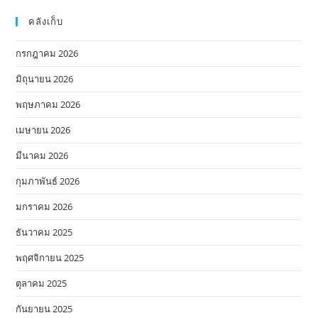
คลังเก็บ
กรกฎาคม 2026
มิถุนายน 2026
พฤษภาคม 2026
เมษายน 2026
มีนาคม 2026
กุมภาพันธ์ 2026
มกราคม 2026
ธันวาคม 2025
พฤศจิกายน 2025
ตุลาคม 2025
กันยายน 2025