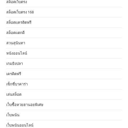
สล็อตเว็บตรง
สล็อตเว็บตรง 168
สล็อตเเครดิตฟรี
สล็อตแตกดี
สวนสุนันทา
หนังออนไลน์
เกมยิงปลา
เครดิตฟรี
เซ็กซี่บาคาร่า
เล่นสล็อต
เว็บซื้อหวยฮานอยพิเศษ
เว็บพนัน
เว็บพนันออนไลน์