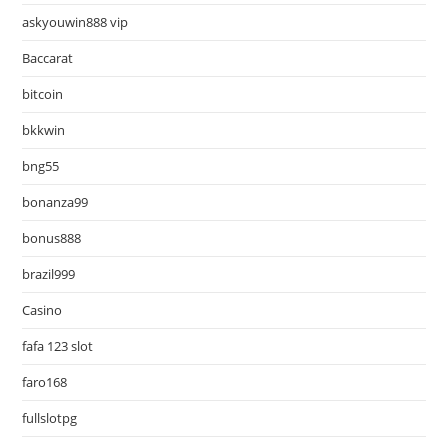
askyouwin888 vip
Baccarat
bitcoin
bkkwin
bng55
bonanza99
bonus888
brazil999
Casino
fafa 123 slot
faro168
fullslotpg