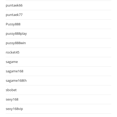
puntaek66
puntaek77
Pussy888
pussy888play
pussy888win
rocket45
sagame
sagame168
sagame168th
sbobet
sexy168
sexy168vip