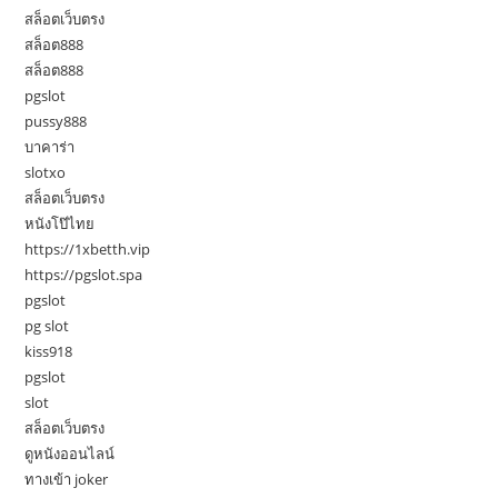
ได้
สล็อตเว็บตรง
พุซซี่888
โบนัส
สล็อต888
เพียบ
สล็อต888
รับ
กำไร
pgslot
ทุก
วัน
pussy888
Top
บาคาร่า
49
By
slotxo
Lynell
Pussy888win.vip
สล็อตเว็บตรง
หนังโป๊ไทย
https://1xbetth.vip
https://pgslot.spa
pgslot
pg slot
kiss918
pgslot
slot
สล็อตเว็บตรง
ดูหนังออนไลน์
ทางเข้า joker