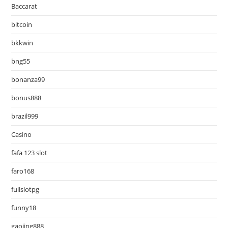
Baccarat
bitcoin
bkkwin
bng55
bonanza99
bonus888
brazil999
Casino
fafa 123 slot
faro168
fullslotpg
funny18
gaojing888