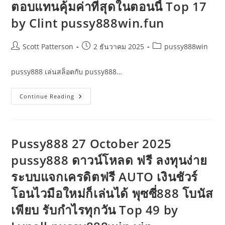
ตอบแทนคุ้มค่าที่สุดในตอนนี้ Top 17
คำ
ปรึกษา
24
by Clint pussy888win.fun
ช.ม.
นัก
ลงทุน
แห่
Post
Post
Post
Scott Patterson
2 ธันวาคม 2025
pussy888win
สมัคร!
author:
published:
category:
Pussy888win
โปร่งใส
pussy888 เล่นสล็อตกับ pussy888…
ตรวจ
สอบ
ได้
Top
Pussy888
Continue Reading
29
19
By
พฤศจิก
Cindi
า
Pussy888win.site
2025
Pussy888
คา
Pussy888 27 October 2025
สิ
โน
pussy888 ดาวน์โหลด ฟรี ลงทุนง่าย
ออนไลน์
ปลอดภัย
ระบบแจกเครดิตฟรี AUTO เงินชัวร์
ระดับ
5
ดาว
โอนไวมือใหม่ก็เล่นได้ พุซซี่888 โบนัส
สล็อต
ออนไลน์
เพียบ รับกำไรทุกวัน Top 49 by
คุ้ม
ค่า
แก่