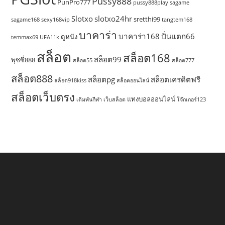
Pussy888
PunPro777
pussy888play
sagame
Slotxo
slotxo24hr
sretthi99
sagame168
sexy168vip
tangtem168
บาคาร่า
บาคาร่า168
ปั่นแตก66
ดูหนัง
temmax69
UFA11k
สล็อต
สล็อต168
สล็อต99
พุซซี่888
สล็อต55
สล็อต777
สล็อต888
สล็อตpg
สล็อตเครดิตฟรี
สล็อต918kiss
สล็อตออนไลน์
สล็อตเว็บตรง
แทงบอลออนไลน์
เดิมพันกีฬา
เว็บสล็อต
โจ๊กเกอร์123