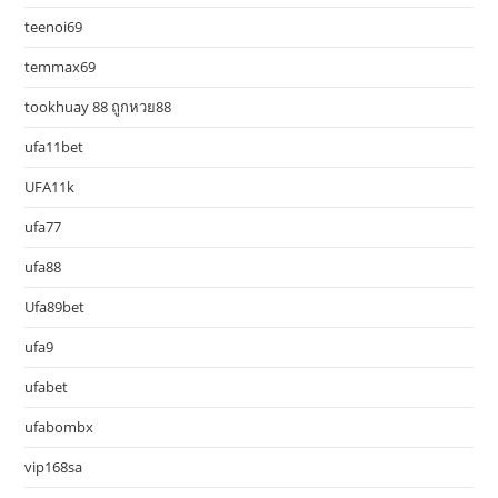
teenoi69
temmax69
tookhuay 88 ถูกหวย88
ufa11bet
UFA11k
ufa77
ufa88
Ufa89bet
ufa9
ufabet
ufabombx
vip168sa