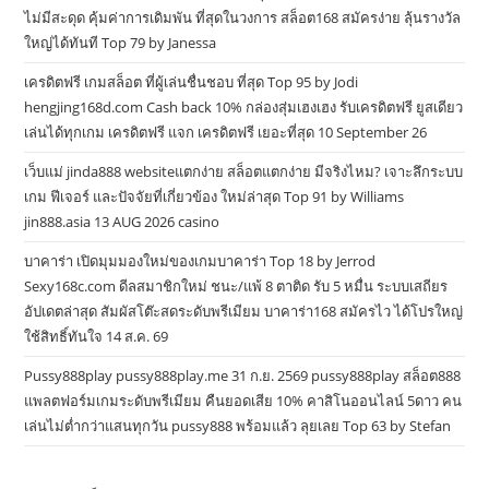
ไม่มีสะดุด คุ้มค่าการเดิมพัน ที่สุดในวงการ สล็อต168 สมัครง่าย ลุ้นรางวัล
ใหญ่ได้ทันที Top 79 by Janessa
เครดิตฟรี เกมสล็อต ที่ผู้เล่นชื่นชอบ ที่สุด Top 95 by Jodi
hengjing168d.com Cash back 10% กล่องสุ่มเฮงเฮง รับเครดิตฟรี ยูสเดียว
เล่นได้ทุกเกม เครดิตฟรี แจก เครดิตฟรี เยอะที่สุด 10 September 26
เว็บแม่ jinda888 websiteแตกง่าย สล็อตแตกง่าย มีจริงไหม? เจาะลึกระบบ
เกม ฟีเจอร์ และปัจจัยที่เกี่ยวข้อง ใหม่ล่าสุด Top 91 by Williams
jin888.asia 13 AUG 2026 casino
บาคาร่า เปิดมุมมองใหม่ของเกมบาคาร่า Top 18 by Jerrod
Sexy168c.com ดีลสมาชิกใหม่ ชนะ/แพ้ 8 ตาติด รับ 5 หมื่น ระบบเสถียร
อัปเดตล่าสุด สัมผัสโต๊ะสดระดับพรีเมียม บาคาร่า168 สมัครไว ได้โปรใหญ่
ใช้สิทธิ์ทันใจ 14 ส.ค. 69
Pussy888play pussy888play.me 31 ก.ย. 2569 pussy888play สล็อต888
แพลตฟอร์มเกมระดับพรีเมียม คืนยอดเสีย 10% คาสิโนออนไลน์ 5ดาว คน
เล่นไม่ต่ำกว่าแสนทุกวัน pussy888 พร้อมแล้ว ลุยเลย Top 63 by Stefan