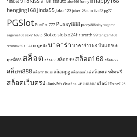
918Kiss
happy168
918kissauto
188bet
alot666
funny18
hengjing168
Jinda55
Joker123
joker123auto
live22
pg77
PGSlot
Pussy888
PunPro777
pussy888play
sagame
Slotxo
slotxo24hr
sretthi99
sagame168
sexy168vip
tangtem168
บาคาร่า
บาคาร่า168
ปั่นแตก66
ดูหนัง
temmax69
UFA11k
สล็อต
สล็อต168
สล็อต99
พุซซี่888
สล็อต55
สล็อต777
สล็อต888
สล็อตpg
สล็อตเครดิตฟรี
สล็อต918kiss
สล็อตออนไลน์
สล็อตเว็บตรง
แทงบอลออนไลน์
เดิมพันกีฬา
เว็บสล็อต
โจ๊กเกอร์123