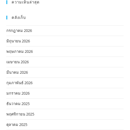
ความเห็นล่าสุด
คลังเก็บ
กรกฎาคม 2026
มิถุนายน 2026
พฤษภาคม 2026
เมษายน 2026
มีนาคม 2026
กุมภาพันธ์ 2026
มกราคม 2026
ธันวาคม 2025
พฤศจิกายน 2025
ตุลาคม 2025