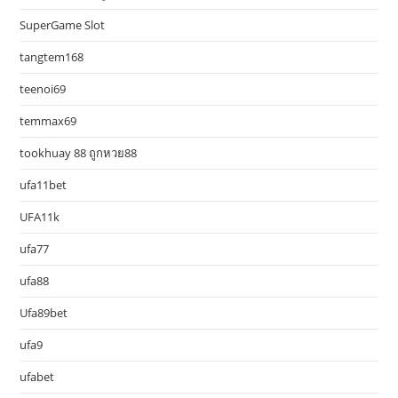
SuperGame Slot
tangtem168
teenoi69
temmax69
tookhuay 88 ถูกหวย88
ufa11bet
UFA11k
ufa77
ufa88
Ufa89bet
ufa9
ufabet