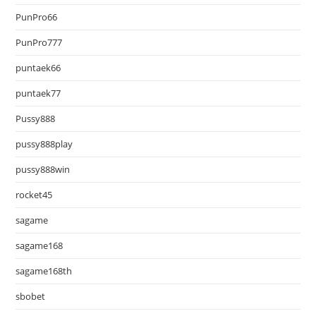
PunPro66
PunPro777
puntaek66
puntaek77
Pussy888
pussy888play
pussy888win
rocket45
sagame
sagame168
sagame168th
sbobet