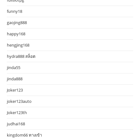
fullslotpg
funny18
gaojing888
happy168
hengjing168
hydra888 สล็อต
jinda55
jinda888
Joker123
joker123auto
Joker123th
judhai168
kingdom66 ทางเข้า