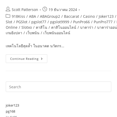
Post
Post
Scott Patterson
19 ธันวาคม 2024
author:
published:
Post
918Kiss
/
ABA
/
ABAGroup2
/
Baccarat
/
Casino
/
Joker123
/
category:
Slot
/
PGSlot
/
pgslot77
/
pgslot9999
/
PunPro66
/
PunPro777
/
Online
/
Slotxo
/
คาสิโน
/
คาสิโนออนไลน์
/
บาคาร่า
/
บาคาร่าออน
เกมยิงปลา
/
เว็บพนัน
/
เว็บพนันออนไลน์
เทคโนโลยีสุดล้ำ ในอนาคต นวัตกร…
Nebula
Continue Reading
Device
แพลตฟอร์ม
ที่
พัฒนา
และ
จำหน่าย
อุปกรณ์
เทคโนโลยี
ล้ำ
สมัย
สำหรับ
ผู้
joker123
ใช้
งาน
pg168
ที่