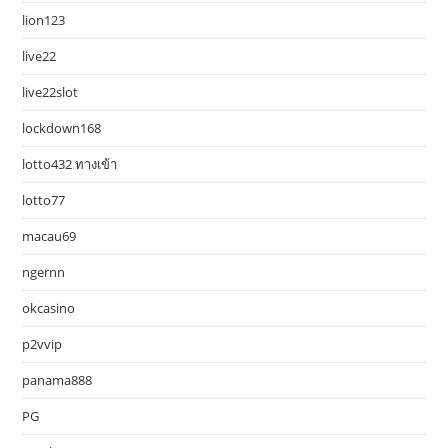
lion123
live22
live22slot
lockdown168
lotto432 ทางเข้า
lotto77
macau69
ngernn
okcasino
p2vvip
panama888
PG