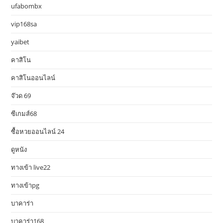
ufabombx
vip168sa
yaibet
คาสิโน
คาสิโนออนไลน์
จ๊วด 69
ซีเกมส์68
ซื้อหวยออนไลน์ 24
ดูหนัง
ทางเข้า live22
ทางเข้าpg
บาคาร่า
บาคาร่า168