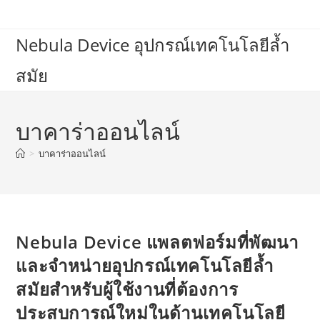
Skip
to
Nebula Device อุปกรณ์เทคโนโลยีล้ำ
content
สมัย
บาคาร่าออนไลน์
>
บาคาร่าออนไลน์
Nebula Device แพลตฟอร์มที่พัฒนา
และจำหน่ายอุปกรณ์เทคโนโลยีล้ำ
สมัยสำหรับผู้ใช้งานที่ต้องการ
ประสบการณ์ใหม่ในด้านเทคโนโลยี