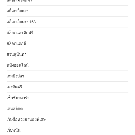
สล็อตเครดิตฟรี
สล็อตเว็บตรง
สล็อตเว็บตรง 168
สล็อตเเครดิตฟรี
สล็อตแตกดี
สวนสุนันทา
หนังออนไลน์
เกมยิงปลา
เครดิตฟรี
เซ็กซี่บาคาร่า
เล่นสล็อต
เว็บซื้อหวยฮานอยพิเศษ
เว็บพนัน