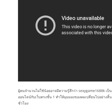
ผู้คนจำนวนไม่ใช้น้อยอาจมีความรู้สึกว่า sexygame1688k เป
ออนไลน์กับเว็บตรงชั้น 1 ทำให้มุมมองของผมเปลี่ยนไปอย่างสิ้นเช
ชั่วโมง