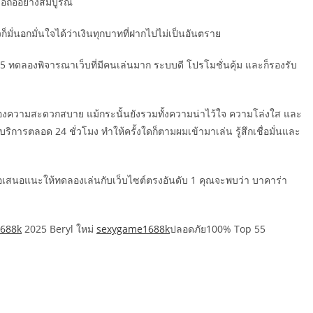
อถืออย่างสมบูรณ์
มั่นอกมั่นใจได้ว่าเงินทุกบาทที่ฝากไปไม่เป็นอันตราย
25 ทดลองพิจารณาเว็บที่มีคนเล่นมาก ระบบดี โปรโมชั่นคุ้ม และก็รองรับ
เรื่องความสะดวกสบาย แม้กระนั้นยังรวมทั้งความน่าไว้ใจ ความโล่งใส และ
ิการตลอด 24 ชั่วโมง ทำให้ครั้งใดก็ตามผมเข้ามาเล่น รู้สึกเชื่อมั่นและ
ขอเสนอแนะให้ทดลองเล่นกับเว็บไซต์ตรงอันดับ 1 คุณจะพบว่า บาคาร่า
688k
2025 Beryl ใหม่
sexygame1688k
ปลอดภัย100% Top 55