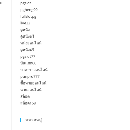
บบ
pgslot
pgheng99
fullslotpg
live22
ดูหนัง
ดูหนังฟรี
หนังออนไลน์
ดูหนังฟรี
pgslot77
ปั่นแตก66
บาคาร่าออนไลน์
punpro777
น
ซื้อหวยออนไลน์
หวยออนไลน์
สล็อต
สล็อต168
หมวดหมู่