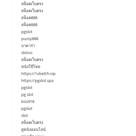
สล็อตเว็บตรง
สล็อตเว็บตรง
สล็อต888
สล็อต888
pgslot
pussy888
บาคาร่า
slotxo
สล็อตเว็บตรง
หนังโป๊ไทย
https://1xbetth.vip
https://pgslot.spa
pgslot
pg slot
kiss918
pgslot
slot
สล็อตเว็บตรง
ดูหนังออนไลน์