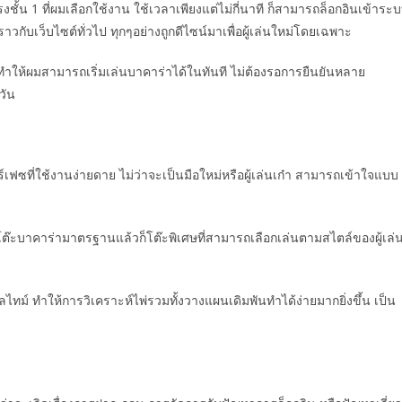
ชั้น 1 ที่ผมเลือกใช้งาน ใช้เวลาเพียงแต่ไม่กี่นาที ก็สามารถล็อกอินเข้าระ
วกับเว็บไซต์ทั่วไป ทุกๆอย่างถูกดีไซน์มาเพื่อผู้เล่นใหม่โดยเฉพาะ
ให้ผมสามารถเริ่มเล่นบาคาร่าได้ในทันที ไม่ต้องรอการยืนยันหลาย
วัน
เฟซที่ใช้งานง่ายดาย ไม่ว่าจะเป็นมือใหม่หรือผู้เล่นเก๋า สามารถเข้าใจแบบ
งโต๊ะบาคาร่ามาตรฐานแล้วก็โต๊ะพิเศษที่สามารถเลือกเล่นตามสไตล์ของผู้เล่
ไทม์ ทำให้การวิเคราะห์ไพ่รวมทั้งวางแผนเดิมพันทำได้ง่ายมากยิ่งขึ้น เป็น