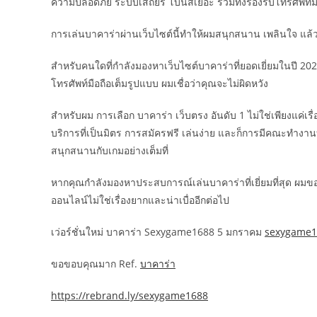
ความปลอดภัย ระบบเสถียร โบนัสเยอะ รวมทั้งรองรับโทรศัพท์มื
การเล่นบาคาร่าผ่านเว็บไซต์นี้ทำให้ผมสนุกสนาน เพลินใจ แล้วก็
สำหรับคนใดที่กำลังมองหาเว็บไซต์บาคาร่าที่ยอดเยี่ยมในปี 20
โทรศัพท์มือถือเต็มรูปแบบ ผมเชื่อว่าคุณจะไม่ผิดหวัง
สำหรับผม การเลือก บาคาร่า เว็บตรง อันดับ 1 ไม่ใช่เพียงแค่
บริการที่เป็นมิตร การสมัครฟรี เล่นง่าย และก็การมีคณะทำงานบร
สนุกสนานกับเกมอย่างเต็มที่
หากคุณกำลังมองหาประสบการณ์เล่นบาคาร่าที่เยี่ยมที่สุด ผม
ออนไลน์ไม่ใช่เรื่องยากและน่าเบื่ออีกต่อไป
เว่อร์ชั่นใหม่ บาคาร่า Sexygame1688 5 มกราคม
sexygame1
ขอขอบคุณมาก Ref.
บาคาร่า
https://rebrand.ly/sexygame1688