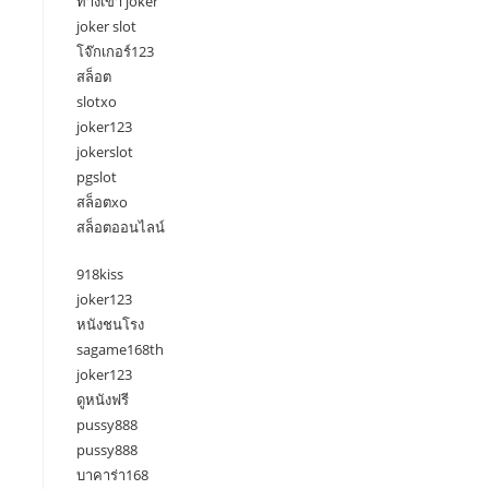
ทางเข้า joker
joker slot
โจ๊กเกอร์123
สล็อต
slotxo
joker123
jokerslot
pgslot
สล็อตxo
สล็อตออนไลน์
918kiss
joker123
หนังชนโรง
sagame168th
joker123
ดูหนังฟรี
pussy888
pussy888
บาคาร่า168