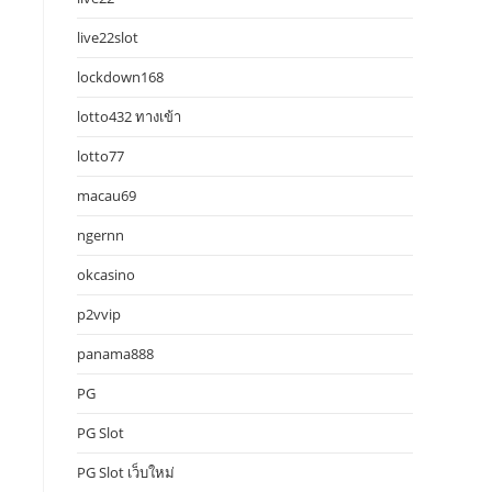
live22slot
lockdown168
lotto432 ทางเข้า
lotto77
macau69
ngernn
okcasino
p2vvip
panama888
PG
PG Slot
PG Slot เว็บใหม่