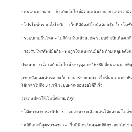
• คนเล่นมากมาย – ถ้าเกิดเว็บไซต์มีคนเล่นมากมาย แสดงว่ามีค
• โปรโมชั่นรวมทั้งโบนัส – เว็บที่ดีต้องมีโบนัสต้อนรับ โปรโมชั
• ระบบเกมลื่นไหล – ไม่ดีถ้าเล่นแล้วสะดุด ระบบจำเป็นต้องเสถ
• รองรับโทรศัพท์มือถือ – ผมถูกใจเล่นผ่านมือถือ ด้วยเหตุผลดั
ประสบการณ์ตรงกับเว็บไซต์ sexygame1688k ที่คนเล่นมากที่ส
ภายหลังลองเล่นหลายเว็บ บาคาร่า ผมพบว่าเว็บที่คนเล่นมากที
ใช้เวลาไม่ถึง 3 นาที ระบบฝาก-ถอนออโต้ก็เร็ว
จุดเด่นที่ทำให้เว็บนี้ดีเยี่ยมที่สุด
• โต๊ะบาคาร่านานัปการ – ผมสามารถเลือกเล่นโต๊ะตามสไตล์ของ
• สถิติและก็สูตรบาคาร่า – เว็บมีฟีเจอร์แสดงสถิติการออกไพ่ ช่