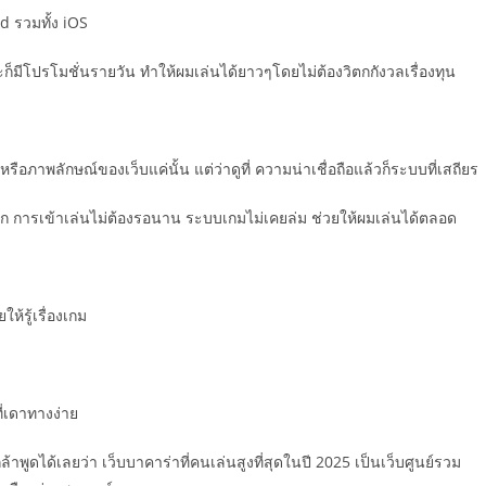
id รวมทั้ง iOS
็มีโปรโมชั่นรายวัน ทำให้ผมเล่นได้ยาวๆโดยไม่ต้องวิตกกังวลเรื่องทุน
อภาพลักษณ์ของเว็บแค่นั้น แต่ว่าดูที่ ความน่าเชื่อถือแล้วก็ระบบที่เสถียร
าก การเข้าเล่นไม่ต้องรอนาน ระบบเกมไม่เคยล่ม ช่วยให้ผมเล่นได้ตลอด
ห้รู้เรื่องเกม
ี่เดาทางง่าย
พูดได้เลยว่า เว็บบาคาร่าที่คนเล่นสูงที่สุดในปี 2025 เป็นเว็บศูนย์รวม