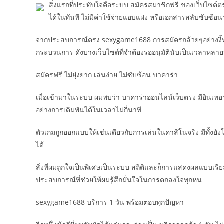
สิ่งแรกที่ประทับใจคือระบบ สมัครสมาชิกฟรี ของเว็บไซต์ตรง
ได้ในทันที ไม่มีค่าใช้จ่ายแอบแฝง หรือเอกสารสลับซับซ้อนรา
จากประสบการณ์ตรง sexygame1688 การสมัครกล้วยๆอย่างงี้ทำ
กระบวนการ ดังบางเว็บไซต์ที่จำต้องรออนุมัตินับเป็นเวลาหลาย
สมัครฟรี ไม่ยุ่งยาก เล่นง่าย ไม่ซับซ้อน บาคาร่า
เมื่อเข้ามาในระบบ ผมพบว่า บาคาร่าออนไลน์เว็บตรง มีอินเทอร์
อย่างการเดิมพันได้ในเวลาไม่กี่นาที
ตัวเกมถูกออกแบบให้เช่นเดียวกับการเล่นในคาสิโนจริง มีทั้งยั
ได้
สิ่งที่ผมถูกใจเป็นพิเศษเป็นระบบ สถิติและก็การแสดงผลแบบเรียล
ประสบการณ์ที่ช่วยให้ผมรู้สึกมั่นใจในการตกลงใจทุกหน
sexygame1688 บริการ 1 วัน พร้อมตอบทุกปัญหา