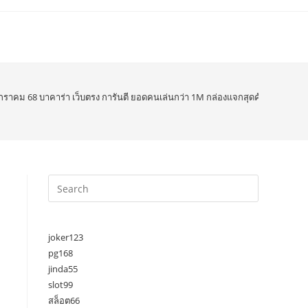
คม 68 บาคาร่า เว็บตรง การันตี ยอดคนเล่นกว่า 1M กล่องแจกสุดคุ้ม 1,000 ลิมิต
joker123
pg168
jinda55
slot99
สล็อต66