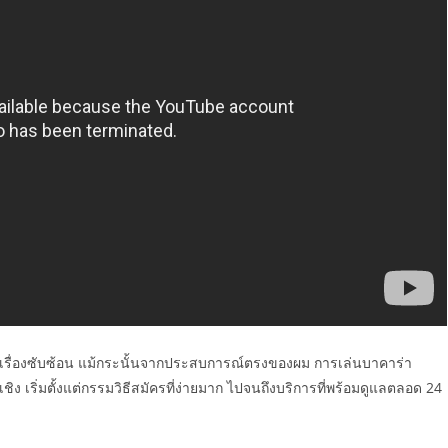
็นเรื่องซับซ้อน แม้กระนั้นจากประสบการณ์ตรงของผม การเล่นบาคาร่า
ิง เริ่มตั้งแต่กรรมวิธีสมัครที่ง่ายมาก ไปจนถึงบริการที่พร้อมดูแลตลอด 24