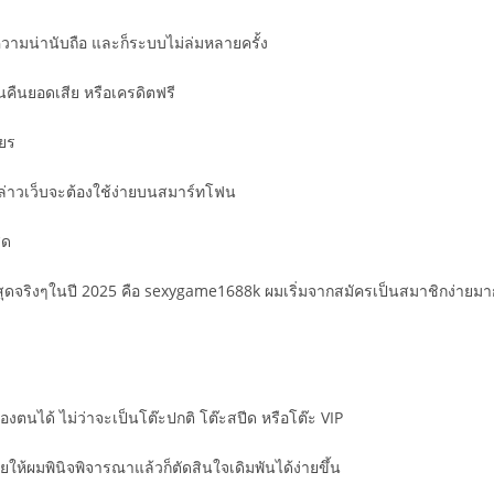
วามน่านับถือ และก็ระบบไม่ล่มหลายครั้ง
่นคืนยอดเสีย หรือเครดิตฟรี
ียร
งกล่าวเว็บจะต้องใช้ง่ายบนสมาร์ทโฟน
ุด
่สุดจริงๆในปี 2025 คือ sexygame1688k ผมเริ่มจากสมัครเป็นสมาชิกง่ายมา
ตนได้ ไม่ว่าจะเป็นโต๊ะปกติ โต๊ะสปีด หรือโต๊ะ VIP
วยให้ผมพินิจพิจารณาแล้วก็ตัดสินใจเดิมพันได้ง่ายขึ้น