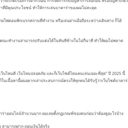
 ไม่ว่าจะเกิดเรื่องการฝาก-ถอน การจัดการกับปัญหาการล็อกอิน หรือปัญหาเกี่ยว
าที่มีคุณประโยชน์ ทำให้การเล่นบาคาร่าของผมไม่สะดุด
กมไพ่ตอนพักเบรกสถานที่ทำงาน หรือเล่นผ่านมือถือระหว่างเดินทาง ก็ได้
ณะทำงานสามารถปรับแต่งได้ในทันทีข้างในไม่กี่นาที ทำให้ผมไม่พลาด
ว็บไหนดี เว็บไหนปลอดภัย และก็เว็บไซต์ไหนคนเล่นเยอะที่สุด” ปี 2025 นี้
นเนื้อหานี้ผมอยากเล่าประสบการณ์ตรงให้ทุกคนได้รับรู้ว่าเว็บไซต์บาคาร่
์บาคาร่าออนไลน์จำนวนมาก ผมเลยตั้งกฏเกณฑ์ของตนก่อนว่าต้องดูอะไรบ้าง
ือ สามารถฝาก-ถอนเงินได้จริง