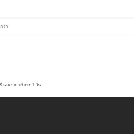
าร่า
y:
 เล่นง่าย บริการ 1 วัน