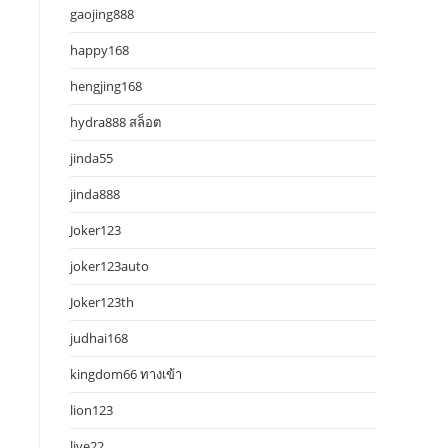
gaojing888
happy168
hengjing168
hydra888 สล็อต
jinda55
jinda888
Joker123
joker123auto
Joker123th
judhai168
kingdom66 ทางเข้า
lion123
live22