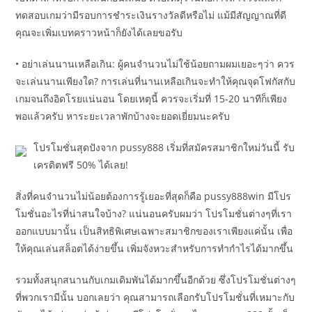
ทดสอบเกมว่ามีรอบการชำระเงินรางวัลดีหรือไม่ แม้มีสัญญาณที่ดี
คุณจะเพิ่มเบทคราวหน้าก็ยังได้เลยขอรับ
• อย่าเล่นนานเหลือเกิน: ผู้คนจำนวนไม่ใช้น้อยถามผมเยอะๆว่า ควร
จะเล่นนานเพียงใด? การเล่นที่นานเหลือเกินจะทำให้คุณจุดโฟกัสกับ
เกมจนถึงอิดโรยแน่นอน โดยเหตุนี้ ควรจะเริ่มที่ 15-20 นาทีก็เพียง
พอแล้วครับ หาระยะเวลาพักบ้างจะยอดเยี่ยมนะครับ
โปรโมชั่นสุดปังจาก pussy888 เริ่มที่สมัครสมาชิกใหม่วันนี้ รับ
เครดิตฟรี 50% ได้เลย!
สิ่งที่คนจำนวนไม่น้อยต้องการรู้เยอะที่สุดก็คือ pussy888win มีโปร
โมชั่นอะไรที่น่าสนใจบ้าง? แน่นอนครับผมว่า โปรโมชั่นต่างๆที่เรา
ออกแบบมานั้น เป็นสิทธิพิเศษเฉพาะสมาชิกของเราเพียงแค่นั้น เพื่อ
ให้คุณเล่นสล็อตได้ง่ายขึ้น เพิ่มจังหวะสำหรับการทำกำไรได้มากขึ้น
รวมทั้งสนุกสนานกับเกมเดิมพันได้มากขึ้นอีกด้วย ซึ่งโปรโมชั่นต่างๆ
ที่พวกเรามีนั้น บอกเลยว่า คุณสามารถเลือกรับโปรโมชั่นที่เหมาะกับ