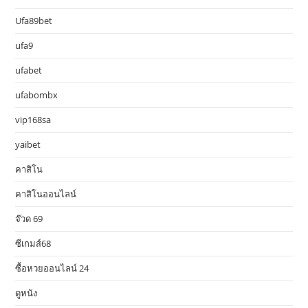
Ufa89bet
ufa9
ufabet
ufabombx
vip168sa
yaibet
คาสิโน
คาสิโนออนไลน์
จ๊วด 69
ซีเกมส์68
ซื้อหวยออนไลน์ 24
ดูหนัง