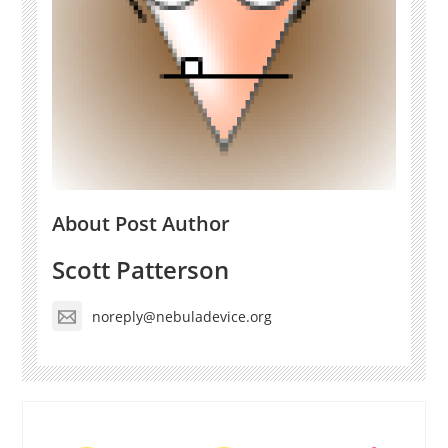
About Post Author
Scott Patterson
noreply@nebuladevice.org