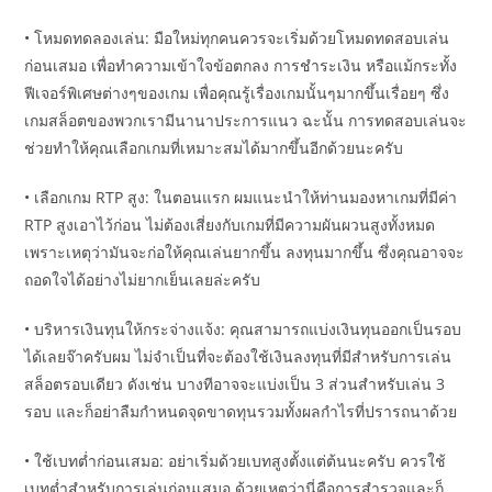
• โหมดทดลองเล่น: มือใหม่ทุกคนควรจะเริ่มด้วยโหมดทดสอบเล่น
ก่อนเสมอ เพื่อทำความเข้าใจข้อตกลง การชำระเงิน หรือแม้กระทั้ง
ฟีเจอร์พิเศษต่างๆของเกม เพื่อคุณรู้เรื่องเกมนั้นๆมากขึ้นเรื่อยๆ ซึ่ง
เกมสล็อตของพวกเรามีนานาประการแนว ฉะนั้น การทดสอบเล่นจะ
ช่วยทำให้คุณเลือกเกมที่เหมาะสมได้มากขึ้นอีกด้วยนะครับ
• เลือกเกม RTP สูง: ในตอนแรก ผมแนะนำให้ท่านมองหาเกมที่มีค่า
RTP สูงเอาไว้ก่อน ไม่ต้องเสี่ยงกับเกมที่มีความผันผวนสูงทั้งหมด
เพราะเหตุว่ามันจะก่อให้คุณเล่นยากขึ้น ลงทุนมากขึ้น ซึ่งคุณอาจจะ
ถอดใจได้อย่างไม่ยากเย็นเลยล่ะครับ
• บริหารเงินทุนให้กระจ่างแจ้ง: คุณสามารถแบ่งเงินทุนออกเป็นรอบ
ได้เลยจ๊าครับผม ไม่จำเป็นที่จะต้องใช้เงินลงทุนที่มีสำหรับการเล่น
สล็อตรอบเดียว ดังเช่น บางทีอาจจะแบ่งเป็น 3 ส่วนสำหรับเล่น 3
รอบ และก็อย่าลืมกำหนดจุดขาดทุนรวมทั้งผลกำไรที่ปรารถนาด้วย
• ใช้เบทต่ำก่อนเสมอ: อย่าเริ่มด้วยเบทสูงตั้งแต่ต้นนะครับ ควรใช้
เบทต่ำสำหรับการเล่นก่อนเสมอ ด้วยเหตุว่านี่คือการสำรวจและก็