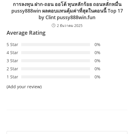
การลงทุน ฝาก-ถอน ออโต้ ทุนหลักร้อย ถอนหลักหมื่น
pussy888win ผลตอบแทนคุ้มค่าที่สุดในตอนนี้ Top 17
by Clint pussy888win.fun
2 ธันวาคม 2025
Average Rating
5 Star
0%
4 Star
0%
3 Star
0%
2 Star
0%
1 Star
0%
(Add your review)