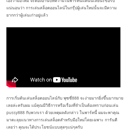
เองว่ามือใหม่ จะต้องอ่านบทความในพาร์ทนี้แค่นั้นเลยนะขอรับ
แน่นอนว่า การเล่นสล็อตออนไลน์ในกรุ๊ปผู้เล่นใหม่นั้นจะมีความ
ยากกว่าผู้เล่นเก่าอยู่แล้ว
การเริ่มต้นเล่นสล็อตออนไลน์กับ พุซซี่888 จะง่ายมากยิ่งขึ้นมากมาย
เลยล่ะครับผม แม้คุณมีวิธีการหรือเรื่องที่จำเป็นต้องทราบก่อนเล่น
pussy888 กับพวกเรา ด้วยเหตุผลดังกล่าว ในพาร์ทนี้ ผมจะพาคุณ
มาตะลุยแนวทางการเล่นสล็อตสำหรับมือใหม่โดยเฉพาะ การันตี
เลยว่า คุณจะได้ประโยชน์แบบสุดๆแน่ๆครับ