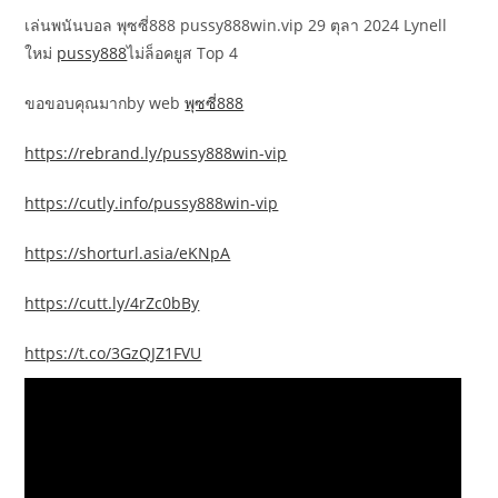
เล่นพนันบอล พุซซี่888 pussy888win.vip 29 ตุลา 2024 Lynell
ใหม่
pussy888
ไม่ล็อคยูส Top 4
ขอขอบคุณมากby web
พุซซี่888
https://rebrand.ly/pussy888win-vip
https://cutly.info/pussy888win-vip
https://shorturl.asia/eKNpA
https://cutt.ly/4rZc0bBy
https://t.co/3GzQJZ1FVU