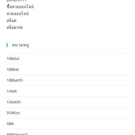
ซื้อหวยออนไลน์
หวยออนไลน์
สล็อต
สล็อต168
หมวดหมู่
168slot
188bet
188betth
1xbet
1xbetth
918Kiss
ABA
ABAGroup2