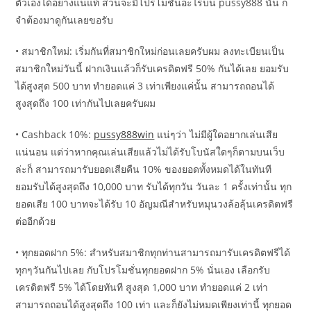
ตัวเองได้อย่างแน่แท้ ส่วนจะมีโปรโมชั่นอะไรบน pussy888 นั้น ก็
จำต้องมาดูกันเลยขอรับ
• สมาชิกใหม่: เริ่มกันที่สมาชิกใหม่ก่อนเลยครับผม ลงทะเบียนเป็น
สมาชิกใหม่วันนี้ ฝากเงินแล้วก็รับเครดิตฟรี 50% กันได้เลย ยอมรับ
ได้สูงสุด 500 บาท ทำยอดแค่ 3 เท่าเพียงแค่นั้น สามารถถอนได้
สูงสุดถึง 100 เท่ากันไปเลยครับผม
• Cashback 10%:
pussy888win
แน่ๆว่า ไม่มีผู้ใดอยากเล่นเสีย
แน่นอน แต่ว่าหากคุณเล่นเสียแล้วไม่ได้รับโบนัสใดๆก็ตามบนเว็บ
ล่ะก็ สามารถมารับยอดเสียคืน 10% ของยอดทั้งหมดได้ในทันที
ยอมรับได้สูงสุดถึง 10,000 บาท รับได้ทุกวัน วันละ 1 ครั้งเท่านั้น ทุก
ยอดเสีย 100 บาทจะได้รับ 10 อัญมณีสำหรับหมุนวงล้อลุ้นเครดิตฟรี
ต่ออีกด้วย
• ทุกยอดฝาก 5%: สำหรับสมาชิกทุกท่านสามารถมารับเครดิตฟรีได้
ทุกๆวันกันไปเลย กับโปรโมชั่นทุกยอดฝาก 5% นั่นเอง เลือกรับ
เครดิตฟรี 5% ได้โดยทันที สูงสุด 1,000 บาท ทำยอดแค่ 2 เท่า
สามารถถอนได้สูงสุดถึง 100 เท่า และก็ยังไม่หมดเพียงเท่านี้ ทุกยอด