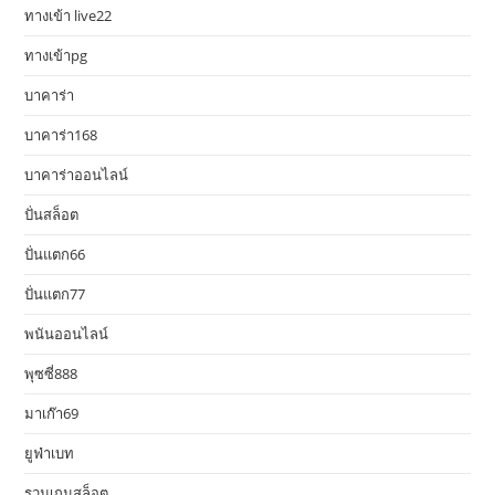
ทางเข้า live22
ทางเข้าpg
บาคาร่า
บาคาร่า168
บาคาร่าออนไลน์
ปั่นสล็อต
ปั่นแตก66
ปั่นแตก77
พนันออนไลน์
พุซซี่888
มาเก๊า69
ยูฟ่าเบท
รวมเกมสล็อต