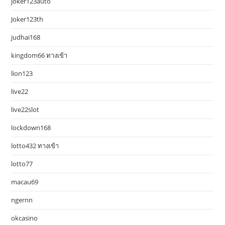
joker123auto
Joker123th
judhai168
kingdom66 ทางเข้า
lion123
live22
live22slot
lockdown168
lotto432 ทางเข้า
lotto77
macau69
ngernn
okcasino