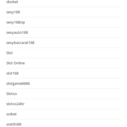
sbobet
sexy168
sexy168vip
sexyauto168
sexybaccarat168
Slot
Slot Online
slot168
slotgame6666
Slotxo
slotxo24hr
soibet
sretthi99