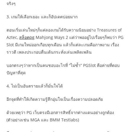
จริงๆ
3. เกมให้เลือกเยอะ และก็อัปเดตบ่อยมาก
ตอนเริ่มเล่นใหม่ๆก็แค่ลองเกมได้รับความนิยมอย่าง Treasures of
Aztec,
สล็อตpg
Mahjong Ways 2 แต่ว่าพออยู่ไปเรื่อยๆก็พบว่า PG
Slot มีเกมใหม่ออกเกือบทุกเดือน แล้วก็แต่ละเกมคือภาพงาม เรื่อง
ราวดี เพลงประกอบตื่นเต้นกระทั่งเล่นเพลิดเพลิน
บอกตรงๆว่าหากเป็นคนชอบอะไรที่ “ไม่ซ้ำ” PGSlot คือค่ายที่ตอบ
ปัญหาที่สุด
4. ไม่เป็นอันตรายแล้วก็มั่นใจได้
อีกจุดที่ทำให้เกิดความรู้สึกอุ่นใจเป็นเรื่องความปลอดภัย
ด้วยเหตุว่า PG เว็บตรงมีเอกสารสิทธิ์จากต่างแดนอย่างถูกต้อง
(ตัวอย่างเช่น MGA และ BMM Testlabs)