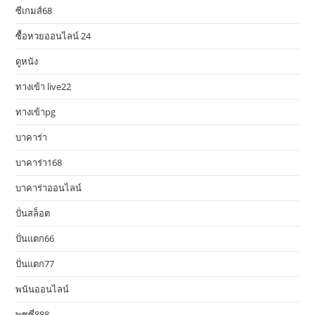
ซีเกมส์68
ซื้อหวยออนไลน์ 24
ดูหนัง
ทางเข้า live22
ทางเข้าpg
บาคาร่า
บาคาร่า168
บาคาร่าออนไลน์
ปั่นสล็อต
ปั่นแตก66
ปั่นแตก77
พนันออนไลน์
พุซซี่888