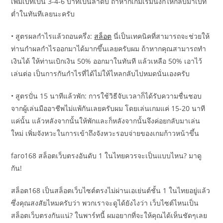
เพิ่มเบทเป็น 3-4-6 บาทเป็นลำดับ ถ้าหากเกมเริ่มนิ่งก็ให้กลับมาเบท
ต่ำในทันทีเลยนะครับ
• สูตรผลกำไรแล้วถอนครึ่ง:
สล็อต
นี่เป็นเทคนิคที่สามารถจะช่วยให้
ท่านกำผลกำไรออกมาได้มากขึ้นเลยครับผม ถ้าหากคุณสามารถทำ
เงินได้ ให้ท่านเบิกเงิน 50% ออกมาในทันที แล้วเหลือ 50% เอาไว้
เล่นต่อ เป็นการกันกำไรที่ได้ไม่ให้ไหลกลับไปหมดนั่นเองครับ
• สูตรปั่น 15 นาทีแล้วพัก: การใช้วิธีจับเวลาก็ได้รับความชื่นชอบ
จากผู้เล่นมืออาชีพไม่แพ้กันเลยครับผม โดยเล่นเกมแค่ 15-20 นาที
แค่นั้น แล้วหลังจากนั้นให้พักและก็หลังจากนั้นจึงค่อยกลับมาเล่น
ใหม่ เพิ่มจังหวะในการเข้าถึงจังหวะรอบจ่ายของเกมก้าวหน้าขึ้น
faro168 สล็อตเว็บตรงอันดับ 1 ในไทยควรจะเป็นแบบไหน? มาดู
กัน!
สล็อต168 เป็นสล็อตเว็บไซต์ตรงไม่ผ่านเอเย่นต์ชั้น 1 ในไทยอยู่แล้ว
ซึ่งคุณสงสัยไหมครับว่า พวกเราจะดูได้ยังไงว่า เว็บไซต์ไหนเป็น
สล็อตเว็บตรงกันแน่? ในพาร์ทนี้ ผมอยากที่จะให้คุณได้เห็นชัดๆเลย