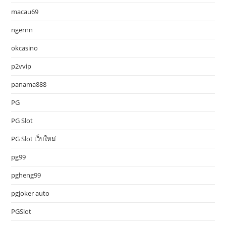
macau69
ngernn
okcasino
p2vvip
panama888
PG
PG Slot
PG Slot เว็บใหม่
pg99
pgheng99
pgjoker auto
PGSlot