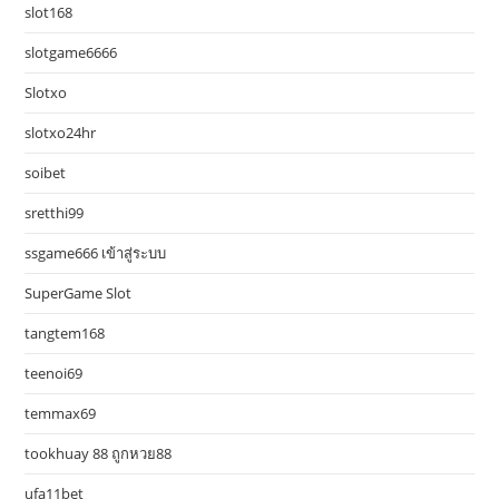
slot168
slotgame6666
Slotxo
slotxo24hr
soibet
sretthi99
ssgame666 เข้าสู่ระบบ
SuperGame Slot
tangtem168
teenoi69
temmax69
tookhuay 88 ถูกหวย88
ufa11bet