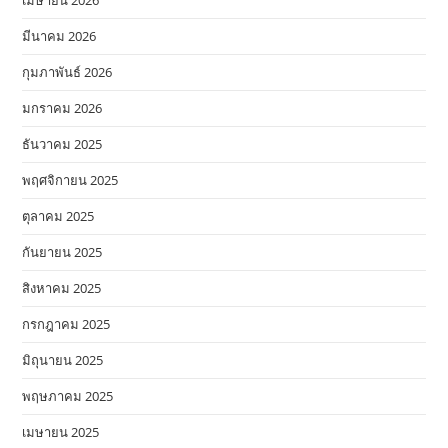
มีนาคม 2026
กุมภาพันธ์ 2026
มกราคม 2026
ธันวาคม 2025
พฤศจิกายน 2025
ตุลาคม 2025
กันยายน 2025
สิงหาคม 2025
กรกฎาคม 2025
มิถุนายน 2025
พฤษภาคม 2025
เมษายน 2025