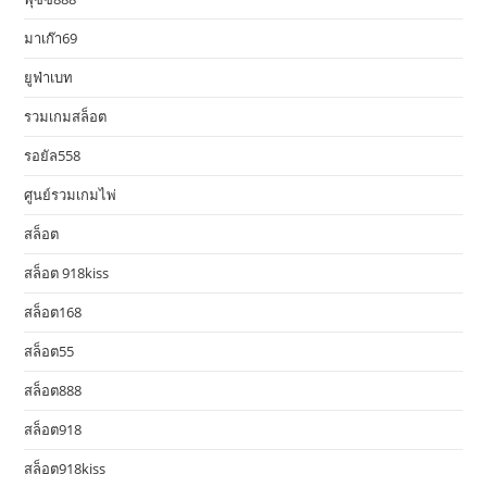
มาเก๊า69
ยูฟ่าเบท
รวมเกมสล็อต
รอยัล558
ศูนย์รวมเกมไพ่
สล็อต
สล็อต 918kiss
สล็อต168
สล็อต55
สล็อต888
สล็อต918
สล็อต918kiss