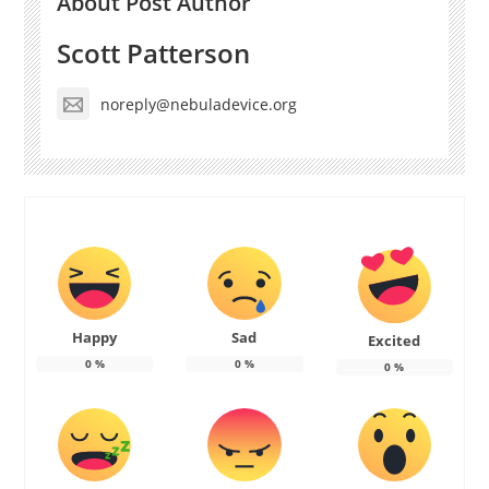
About Post Author
Scott Patterson
noreply@nebuladevice.org
Happy
Sad
Excited
0
%
0
%
0
%