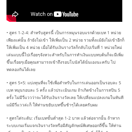
• สูตร 1-2-4: สำหรับสูตรนี้ เป็นการหมุนรอบแรกด้วยเบท 1 หน่วย
เพียงแค่นั้น ถ้ายังไม่เข้า ให้เพิ่มเป็น 2 หน่วย รวมทั้งแม้ยังไม่เข้าอีกก็
ให้เพิ่มเป็น 4 หน่วย เมื่อได้รับเงินรางวัลก็กลับไปเริ่มที่ 1 หน่วยใหม่
เล่นแบบนี้ไปเรื่อยๆจังหวะสำหรับในการทำเงินแบบทบต้นก็จะมีเพิ่ม
ขึ้นเรื่อยๆเมื่อคุณสามารถเข้าถึงรอบโบนัสได้นั่นเองนะครับ ไป
ทดลองกันได้เลย
• สูตร 5×5: แบ่งทุนที่จะใช้เพื่อสำหรับในการเล่นออกเป็นรอบละ 5
เบท หมุนรอบละ 5 ครั้ง แล้วประเมินเกม ถ้าเกิดข้างในการสปิน 5
ครั้ง ไม่มีวี่แววว่าจะได้รับเงินรางวัลเลย ให้เปลี่ยนแปลงเกมในทันที
แม้มีวี่แววล่ะก็ ให้ท่านขยับเบทขึ้นช้าๆได้เลยครับผม
• สูตรไต่ระดับ: เริ่มเบทขั้นต่ำสุด 1-2 บาท แล้วต่อจากนั้น ถ้าหาก
ระบบเกมเริ่มแจกเงินรางวัลหรือมีสัญลักษณ์พิเศษออกถี่ขึ้น ให้ท่าน