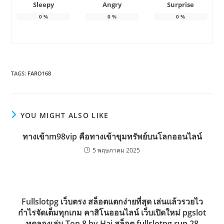
Sleepy
Angry
Surprise
0
%
0
%
0
%
TAGS
:
FARO168
YOU MIGHT ALSO LIKE
ทางเข้าm98vip คือทางเข้าขุมทรัพย์บนโลกออนไลน์
5 พฤษภาคม 2025
Fullslotpg เว็บตรง สล็อตแตกง่ายที่สุด เล่นแล้วรวยไว
กำไรจัดเต็มทุกเกม คาสิโนออนไลน์ เว็บเปิดใหม่ pgslot
ทดลองเล่น Top 8 by Hai สล็อต fullslotpg.run 28