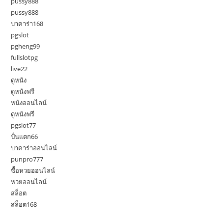
pussy888
pussy888
บาคาร่า168
pgslot
pgheng99
fullslotpg
live22
ดูหนัง
ดูหนังฟรี
หนังออนไลน์
ดูหนังฟรี
pgslot77
ปั่นแตก66
บาคาร่าออนไลน์
punpro777
ซื้อหวยออนไลน์
หวยออนไลน์
สล็อต
สล็อต168