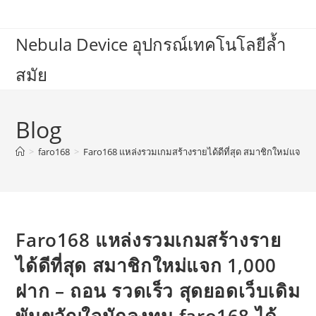
Skip
to
Nebula Device อุปกรณ์เทคโนโลยีล้ำ
content
สมัย
Blog
>
faro168
>
Faro168 แหล่งรวมเกมสร้างรายได้ดีที่สุด สมาชิกใหม่แจก 1,0
Faro168 แหล่งรวมเกมสร้างราย
ได้ดีที่สุด สมาชิกใหม่แจก 1,000
ฝาก – ถอน รวดเร็ว สุดยอดเว็บเดิม