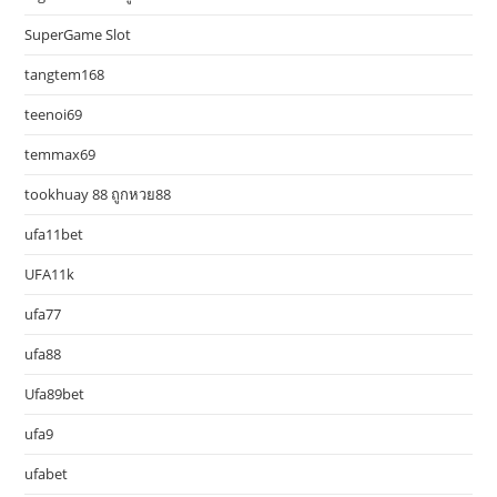
SuperGame Slot
tangtem168
teenoi69
temmax69
tookhuay 88 ถูกหวย88
ufa11bet
UFA11k
ufa77
ufa88
Ufa89bet
ufa9
ufabet