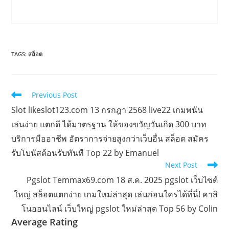
TAGS
:
สล็อต
Read
Previous Post
more
Slot likeslot123.com 13 กรกฎา 2568 live22 เกมพนัน
articles
เล่นง่าย แตกดี ได้มาตรฐาน ให้ของขวัญวันเกิด 300 บาท
บริการมืออาชีพ อัตราการจ่ายสูงกว่าเว็บอื่น สล็อต สมัคร
รับโบนัสต้อนรับทันที Top 22 by Emanuel
Next Post
Pgslot Temmax69.com 18 ส.ค. 2025 pgslot เว็บไซต์
ใหญ่ สล็อตแตกง่าย เกมใหม่ล่าสุด เล่นก่อนใครได้ที่นี่! คาสิ
โนออนไลน์ เว็บใหญ่ pgslot ใหม่ล่าสุด Top 56 by Colin
Average Rating