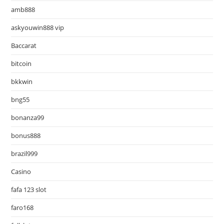
amb888
askyouwin888 vip
Baccarat
bitcoin
bkkwin
bng55
bonanza99
bonus888
brazil999
Casino
fafa 123 slot
faro168