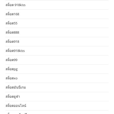
สล็อต 918kiss
สล็อต168
สล็อต55
สล็อต888
สล็อต918
สล็อต918kiss
สล็อต99
สล็อตpg
สล็อตxo
สล็อตมันนี่เกม
สล็อตยูฟ่า
สล็อตออนไลน์