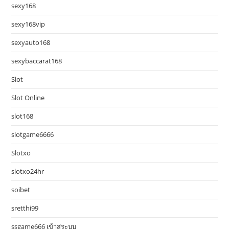
sexy168
sexy168vip
sexyauto168
sexybaccarat168
Slot
Slot Online
slot168
slotgame6666
Slotxo
slotxo24hr
soibet
sretthi99
ssgame666 เข้าสู่ระบบ