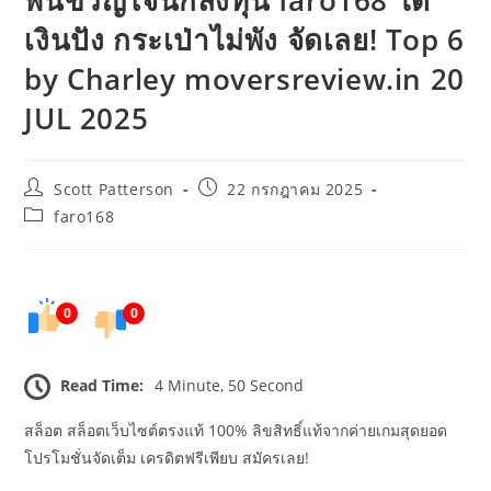
พันขวัญใจนักลงทุน faro168 ได้
เงินปัง กระเป่าไม่พัง จัดเลย! Top 6
by Charley moversreview.in 20
JUL 2025
Post
Post
Scott Patterson
22 กรกฎาคม 2025
author:
published:
Post
faro168
category:
0
0
Read Time:
4 Minute, 50 Second
สล็อต สล็อตเว็บไซต์ตรงแท้ 100% ลิขสิทธิ์แท้จากค่ายเกมสุดยอด
โปรโมชั่นจัดเต็ม เครดิตฟรีเพียบ สมัครเลย!