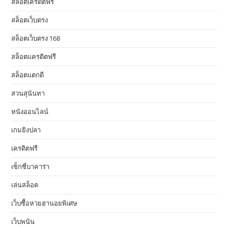
สล็อตเครดิตฟรี
สล็อตเว็บตรง
สล็อตเว็บตรง 168
สล็อตเเครดิตฟรี
สล็อตแตกดี
สวนสุนันทา
หนังออนไลน์
เกมยิงปลา
เครดิตฟรี
เซ็กซี่บาคาร่า
เล่นสล็อต
เว็บซื้อหวยฮานอยพิเศษ
เว็บพนัน