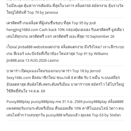
ไม่มีสะดุด คุ้มค่าการเดิมพัน ที่สุดในวงการ สล็อต168 สมัครง่าย ลุ้นรางวัล
ใหญ่ได้ทันที Top 79 by Janessa
เครดิตฟรี เกมสล็อต ที่ผู้เล่นชื่นชอบ ที่สุด Top 95 by Jodi
hengjing168d.com Cash back 10% กล่องสุ่มเฮงเฮง รับเครดิตฟรี ยูสเดียว
เล่นได้ทุกเกม เครดิตฟรี แจก เครดิตฟรี เยอะที่สุด 10 September 26
เว็บแม่ jinda888 websiteแตกง่าย สล็อตแตกง่าย มีจริงไหม? เจาะลึกระบบ
เกม ฟีเจอร์ และปัจจัยที่เกี่ยวข้อง ใหม่ล่าสุด Top 91 by Williams
jin888.asia 13 AUG 2026 casino
บาคาร่า เปิดมุมมองใหม่ของเกมบาคาร่า Top 18 by Jerrod
Sexy168c.com ดีลสมาชิกใหม่ ชนะ/แพ้ 8 ตาติด รับ 5 หมื่น ระบบเสถียร
อัปเดตล่าสุด สัมผัสโต๊ะสดระดับพรีเมียม บาคาร่า168 สมัครไว ได้โปรใหญ่
ใช้สิทธิ์ทันใจ 14 ส.ค. 69
Pussy888play pussy888play.me 31 ก.ย. 2569 pussy888play สล็อต888
แพลตฟอร์มเกมระดับพรีเมียม คืนยอดเสีย 10% คาสิโนออนไลน์ 5ดาว คน
เล่นไม่ต่ำกว่าแสนทุกวัน pussy888 พร้อมแล้ว ลุยเลย Top 63 by Stefan