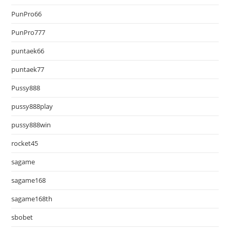
PunPro66
PunPro777
puntaek66
puntaek77
Pussy888
pussy888play
pussy888win
rocket45
sagame
sagame168
sagame168th
sbobet