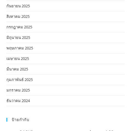
กันยายน 2025
สิงหาคม 2025
กรกฎาคม 2025
มิถุนายน 2025
พฤษภาคม 2025
เมษายน 2025
มีนาคม 2025
กุมภาพันธ์ 2025
มกราคม 2025
ธันวาคม 2024
ป้ายกำกับ