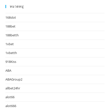
หมวดหมู่
168slot
188bet
188betth
1xbet
1xbetth
918Kiss
ABA
ABAGroup2
allbet24hr
alot66
alot666