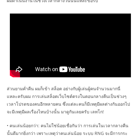
ผมดำเนินงานในช่วงเวลากลางวันนั่นแหละขอรับ
ส่วนยามค่ำคืน ผมก็เข้า สล็อต อย่างกับผู้เล่นผู้คนจำนวนมากนี่
แหละครับผม การเล่นสล็อตเว็บไซต์ตรงในตอนกลางคืนเป็นช่วงๆ
เวลาโปรดของคนอีกหลายคน ซึ่งแต่ละคนก็มีเหตุมีผลต่างกันออกไป
จะมีเหตุมีผลเรื่องไหนบ้างนั้น มาดูกันเลยครับ เลทโก!
• คนเล่นน้อยกว่า: คนไม่ใช่น้อยเชื่อกันว่า การเล่นในเวลากลางคืน
นั้นดีมากยิ่งกว่า เพราะเหตุว่าคนเล่นน้อย ระบบ RNG จะมีการกระ