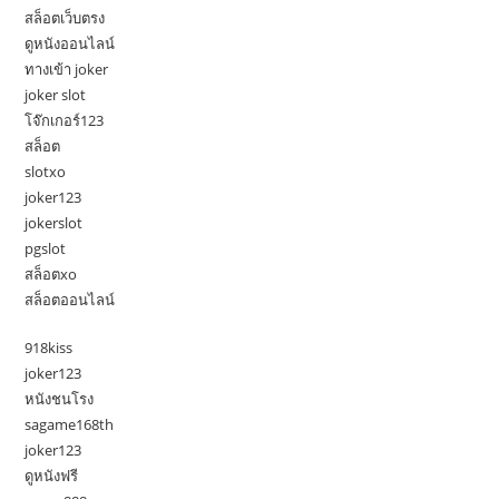
สล็อตเว็บตรง
ดูหนังออนไลน์
ทางเข้า joker
joker slot
โจ๊กเกอร์123
สล็อต
slotxo
joker123
jokerslot
pgslot
สล็อตxo
สล็อตออนไลน์
918kiss
joker123
หนังชนโรง
sagame168th
joker123
ดูหนังฟรี