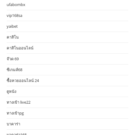
ufabombx
vip168sa
yaibet
คาสิโน
คาสิโนออนไลน์
จ๊วด 69
ซีเกมส์68
ซื้อหวยออนไลน์ 24
ดูหนัง
ทางเข้า live22
ทางเข้าpg
บาคาร่า
บาคาร่า168