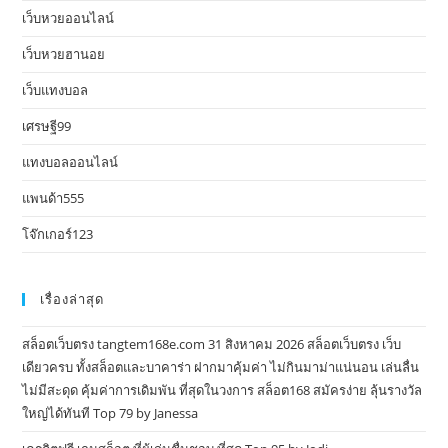
เว็บหวยออนไลน์
เว็บหวยฮานอย
เว็บแทงบอล
เศรษฐี99
แทงบอลออนไลน์
แพนด้า555
โจ๊กเกอร์123
เรื่องล่าสุด
สล็อตเว็บตรง tangtem168e.com 31 สิงหาคม 2026 สล็อตเว็บตรง เว็บ
เดียวครบ ทั้งสล็อตและบาคาร่า ฝากมาคุ้มค่า ไม่กินมาม่าแน่นอน เล่นลื่น
ไม่มีสะดุด คุ้มค่าการเดิมพัน ที่สุดในวงการ สล็อต168 สมัครง่าย ลุ้นรางวัล
ใหญ่ได้ทันที Top 79 by Janessa