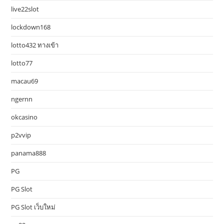
live22slot
lockdown168
lotto432 ทางเข้า
lotto77
macau69
ngernn
okcasino
p2vvip
panama888
PG
PG Slot
PG Slot เว็บใหม่