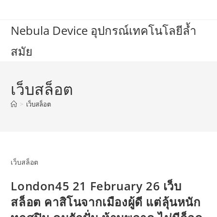
Skip
to
Nebula Device อุปกรณ์เทคโนโลยีล้ำ
content
สมัย
เว็บสล็อต
>
เว็บสล็อต
เว็บสล็อต
London45 21 February 26 เว็บ
สล็อต คาสิโนจากเมืองผู้ดี แต่ลุ้นหนัก