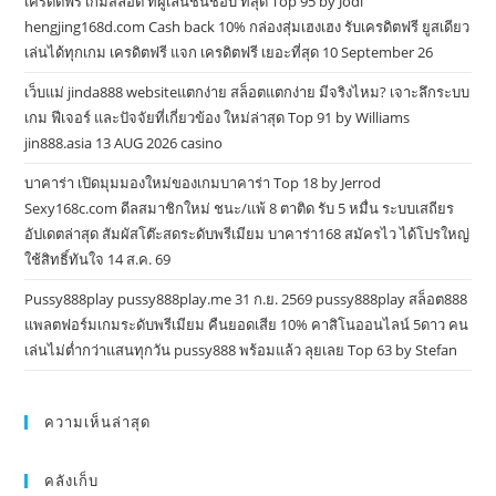
เครดิตฟรี เกมสล็อต ที่ผู้เล่นชื่นชอบ ที่สุด Top 95 by Jodi
hengjing168d.com Cash back 10% กล่องสุ่มเฮงเฮง รับเครดิตฟรี ยูสเดียว
เล่นได้ทุกเกม เครดิตฟรี แจก เครดิตฟรี เยอะที่สุด 10 September 26
เว็บแม่ jinda888 websiteแตกง่าย สล็อตแตกง่าย มีจริงไหม? เจาะลึกระบบ
เกม ฟีเจอร์ และปัจจัยที่เกี่ยวข้อง ใหม่ล่าสุด Top 91 by Williams
jin888.asia 13 AUG 2026 casino
บาคาร่า เปิดมุมมองใหม่ของเกมบาคาร่า Top 18 by Jerrod
Sexy168c.com ดีลสมาชิกใหม่ ชนะ/แพ้ 8 ตาติด รับ 5 หมื่น ระบบเสถียร
อัปเดตล่าสุด สัมผัสโต๊ะสดระดับพรีเมียม บาคาร่า168 สมัครไว ได้โปรใหญ่
ใช้สิทธิ์ทันใจ 14 ส.ค. 69
Pussy888play pussy888play.me 31 ก.ย. 2569 pussy888play สล็อต888
แพลตฟอร์มเกมระดับพรีเมียม คืนยอดเสีย 10% คาสิโนออนไลน์ 5ดาว คน
เล่นไม่ต่ำกว่าแสนทุกวัน pussy888 พร้อมแล้ว ลุยเลย Top 63 by Stefan
ความเห็นล่าสุด
คลังเก็บ