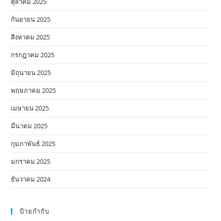
ตุลาคม 2025
กันยายน 2025
สิงหาคม 2025
กรกฎาคม 2025
มิถุนายน 2025
พฤษภาคม 2025
เมษายน 2025
มีนาคม 2025
กุมภาพันธ์ 2025
มกราคม 2025
ธันวาคม 2024
ป้ายกำกับ