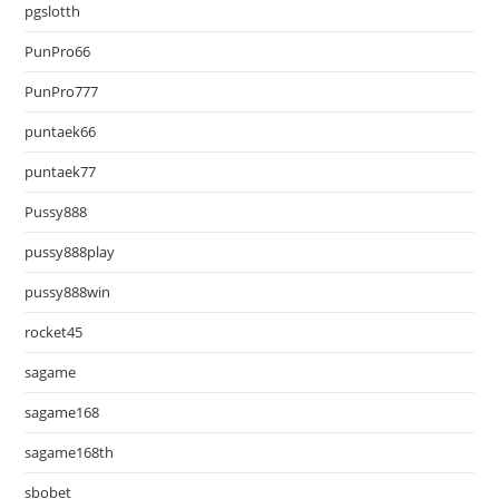
pgslotth
PunPro66
PunPro777
puntaek66
puntaek77
Pussy888
pussy888play
pussy888win
rocket45
sagame
sagame168
sagame168th
sbobet