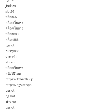
pg168
บาท
918kiss
jinda55
เข้า
slot99
สู่
ระบบ
สล็อต66
ตอบ
สล็อตเว็บตรง
โจทย์
ทุก
สล็อตเว็บตรง
ความ
ต้องการ
สล็อต888
918kissauto
สล็อต888
คน
ไทย
pgslot
เลือก
ลงทุน
pussy888
มาก
บาคาร่า
ที่สุด
24
slotxo
พฤษภา
25
สล็อตเว็บตรง
หนังโป๊ไทย
https://1xbetth.vip
https://pgslot.spa
pgslot
pg slot
kiss918
pgslot