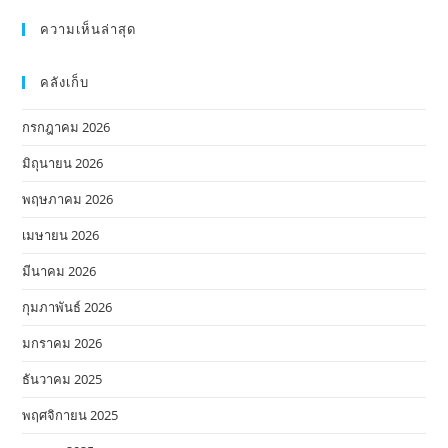
ความเห็นล่าสุด
คลังเก็บ
กรกฎาคม 2026
มิถุนายน 2026
พฤษภาคม 2026
เมษายน 2026
มีนาคม 2026
กุมภาพันธ์ 2026
มกราคม 2026
ธันวาคม 2025
พฤศจิกายน 2025