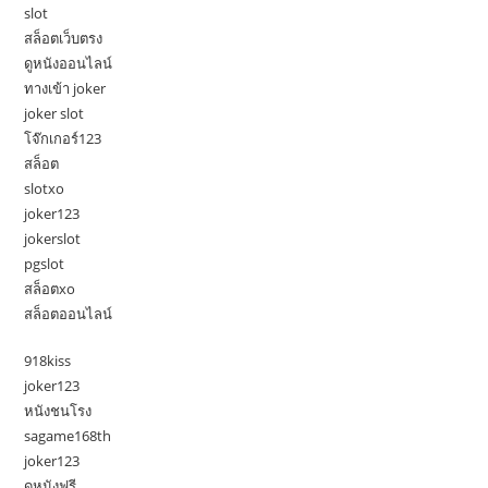
slot
สล็อตเว็บตรง
ดูหนังออนไลน์
ทางเข้า joker
joker slot
โจ๊กเกอร์123
สล็อต
slotxo
joker123
jokerslot
pgslot
สล็อตxo
สล็อตออนไลน์
918kiss
joker123
หนังชนโรง
sagame168th
joker123
ดูหนังฟรี