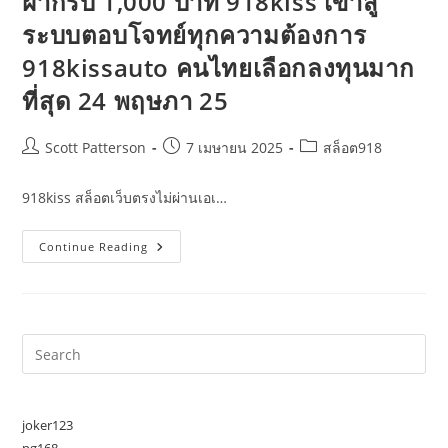
ฝากรับ 1,000 บาท 918kiss เข้าสู่
ระบบตอบโจทย์ทุกความต้องการ
918kissauto คนไทยเลือกลงทุนมาก
ที่สุด 24 พฤษภา 25
Post
Post
Post
Scott Patterson
7 เมษายน 2025
สล็อต918
author:
published:
category:
918kiss สล็อตเว็บตรงไม่ผ่านเอเ…
สล็อต918
Continue Reading
ทดลอง
เล่น
สล็อต
ฟรี
Top
2
By
Seth
918kissauto.xyz
ทุก
ยอด
ฝาก
joker123
รับ
1,000