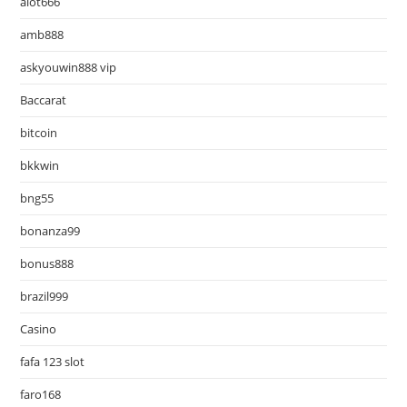
alot666
amb888
askyouwin888 vip
Baccarat
bitcoin
bkkwin
bng55
bonanza99
bonus888
brazil999
Casino
fafa 123 slot
faro168