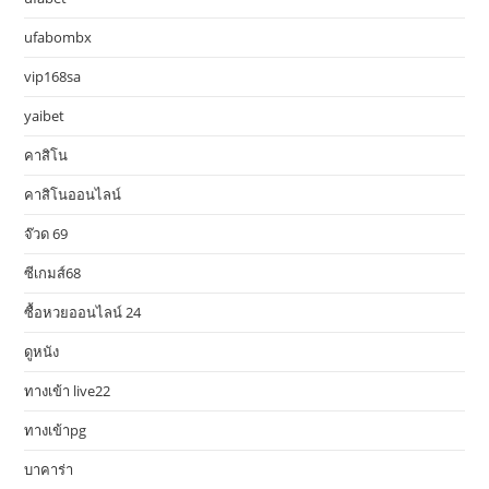
ufabombx
vip168sa
yaibet
คาสิโน
คาสิโนออนไลน์
จ๊วด 69
ซีเกมส์68
ซื้อหวยออนไลน์ 24
ดูหนัง
ทางเข้า live22
ทางเข้าpg
บาคาร่า