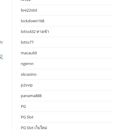
live22slot
lockdown168
lotto432 ทางเข้า
ยบ
lotto77
macau69
ngernn
okcasino
p2vvip
panama888
PG
PG Slot
PG Slot เว็บใหม่