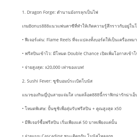
1. Dragon Forge: ตำนานมังกรลุกเป็นไฟ
เกมBonus888แนวแฟนตาซีที่ทำให้เกิดความรู้สึกราวกับอยู่ในโลก
• ฟีเจอร์เด่น: Flame Reels ที่จะแปลงทั้งบอร์ดให้เป็นเครื่องหมา
• ฟรีสปินเข้าไว: มีโหมด Double Chance เปิดเพิ่มโอกาสเข้าโ
• จ่ายสูงสุด: x20,000 เท่าของเบท!
2. Sushi Fever: ซูชิบอมบ์ระเบิดโบนัส
แนวของกินญี่ปุ่นสายแจ่มใส เกมสล็อต888นี้กราฟิกน่ารักน่าเอ
• โหมดพิเศษ: ปั้นซูชิเพื่อสุ่มรับฟรีสปิน + คูณสูงสุด x50
• มีฟีเจอร์ซื้อฟรีสปิน เริ่มเพียงแค่ 50 บาทเพียงแค่นั้น
• จ่ายแบบ Cascading ชนะติดๆกัน โบนัสไหลจุกๆ