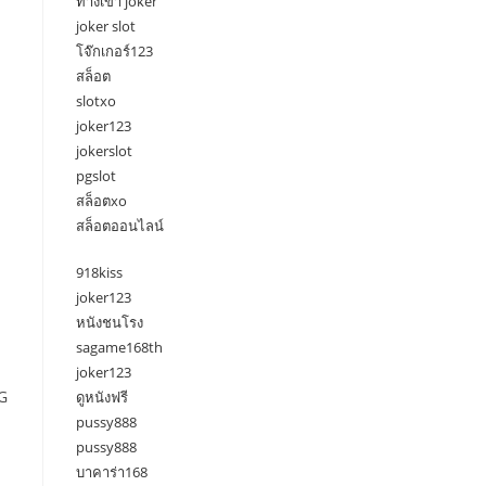
ทางเข้า joker
joker slot
โจ๊กเกอร์123
สล็อต
slotxo
joker123
jokerslot
pgslot
สล็อตxo
สล็อตออนไลน์
918kiss
joker123
หนังชนโรง
sagame168th
joker123
PG
ดูหนังฟรี
pussy888
pussy888
บาคาร่า168