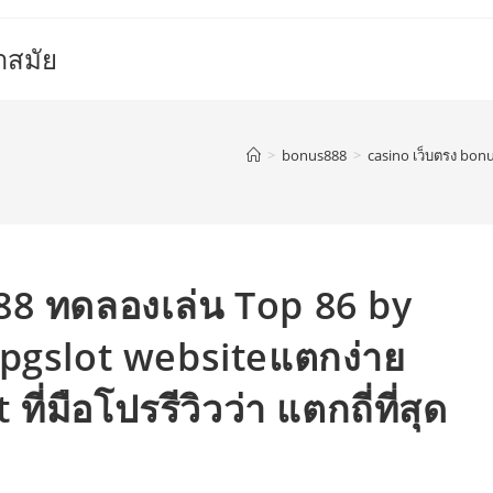
ำสมัย
>
bonus888
>
casino เว็บตรง bonu
88 ทดลองเล่น Top 86 by
pgslot websiteแตกง่าย
่มือโปรรีวิวว่า แตกถี่ที่สุด