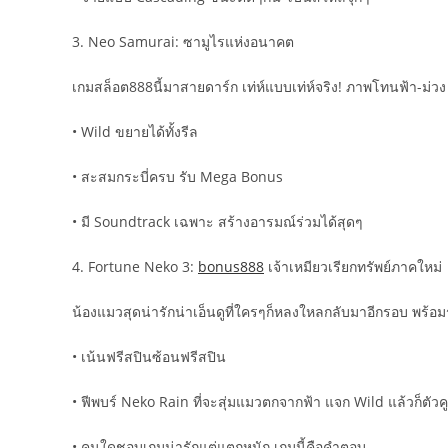
3. Neo Samurai: ซามูไรแห่งอนาคต
เกมสล็อต888นี้มาสายดาร์ก เท่ห์แบบเท่ห์จริง! ภาพโทนฟ้า-ม่
• Wild ขยายได้ทั้งรีล
• สะสมกระบี่ครบ รับ Mega Bonus
• มี Soundtrack เฉพาะ สร้างอารมณ์ร่วมได้สุดๆ
4. Fortune Neko 3:
bonus888
เจ้าเหมียวเรียกทรัพย์ภาคใหม่
น้องแมวสุดน่ารักน่าเอ็นดูที่ใครๆก็หลงใหลกลับมาอีกรอบ พร้อ
• เน้นฟรีสปินซ้อนฟรีสปิน
• ฟีพบร์ Neko Rain ที่จะสุ่มแมวตกจากฟ้า แจก Wild แล้วก็ตัว
• คนใดชอบเกมน่ารักแต่แตกหนัก เกมนี้คือคำตอบ