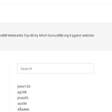
s888 ทดลองเล่น Top 86 by Mitch bonus888.org 6 pgslot websiteแตกง่าย สล็อต888
joker123
pg168
jinda55
slot99
สล็อต66