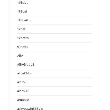
168slot
188bet
188betth
1xbet
1xbetth
918Kiss
ABA
ABAGroup2
allbet24hr
alot66
alot666
amb888
askyouwin888 vip