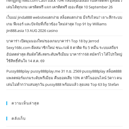
hengjing168d.com Cash back 10% กล่องสุ่มเฮงเฮง รับเครดิตฟรี ยูสเดียว
เล่นได้ทุกเกม เครดิตฟรี แจก เครดิตฟรี เยอะที่สุด 10 September 26
เว็บแม่ jinda888 websiteแตกง่าย สล็อตแตกง่าย มีจริงไหม? เจาะลึกระบบ
เกม ฟีเจอร์ และปัจจัยที่เกี่ยวข้อง ใหม่ล่าสุด Top 91 by Williams
jin888.asia 13 AUG 2026 casino
บาคาร่า เปิดมุมมองใหม่ของเกมบาคาร่า Top 18 by Jerrod
Sexy168c.com ดีลสมาชิกใหม่ ชนะ/แพ้ 8 ตาติด รับ 5 หมื่น ระบบเสถียร
อัปเดตล่าสุด สัมผัสโต๊ะสดระดับพรีเมียม บาคาร่า168 สมัครไว ได้โปรใหญ่
ใช้สิทธิ์ทันใจ 14 ส.ค. 69
Pussy888play pussy888play.me 31 ก.ย. 2569 pussy888play สล็อต888
แพลตฟอร์มเกมระดับพรีเมียม คืนยอดเสีย 10% คาสิโนออนไลน์ 5ดาว คน
เล่นไม่ต่ำกว่าแสนทุกวัน pussy888 พร้อมแล้ว ลุยเลย Top 63 by Stefan
ความเห็นล่าสุด
คลังเก็บ