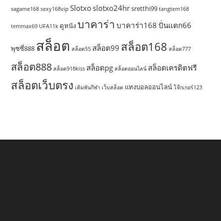
Slotxo
slotxo24hr
sretthi99
sagame168
sexy168vip
tangtem168
บาคาร่า
บาคาร่า168
ปั่นแตก66
ดูหนัง
temmax69
UFA11k
สล็อต
สล็อต168
สล็อต99
พุซซี่888
สล็อต55
สล็อต777
สล็อต888
สล็อตpg
สล็อตเครดิตฟรี
สล็อต918kiss
สล็อตออนไลน์
สล็อตเว็บตรง
แทงบอลออนไลน์
เดิมพันกีฬา
เว็บสล็อต
โจ๊กเกอร์123