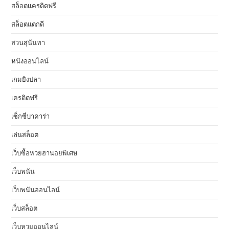
สล็อตเเครดิตฟรี
สล็อตแตกดี
สวนสุนันทา
หนังออนไลน์
เกมยิงปลา
เครดิตฟรี
เซ็กซี่บาคาร่า
เล่นสล็อต
เว็บซื้อหวยฮานอยพิเศษ
เว็บพนัน
เว็บพนันออนไลน์
เว็บสล็อต
เว็บหวยออนไลน์