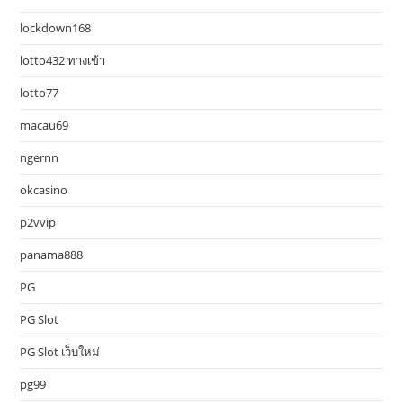
lockdown168
lotto432 ทางเข้า
lotto77
macau69
ngernn
okcasino
p2vvip
panama888
PG
PG Slot
PG Slot เว็บใหม่
pg99