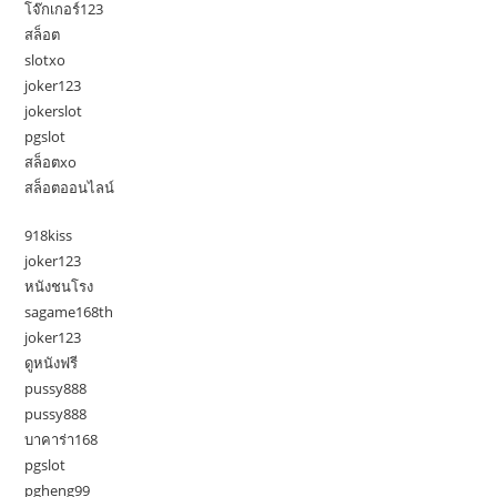
โจ๊กเกอร์123
สล็อต
slotxo
joker123
jokerslot
pgslot
สล็อตxo
สล็อตออนไลน์
918kiss
joker123
หนังชนโรง
sagame168th
joker123
ดูหนังฟรี
pussy888
pussy888
บาคาร่า168
pgslot
pgheng99