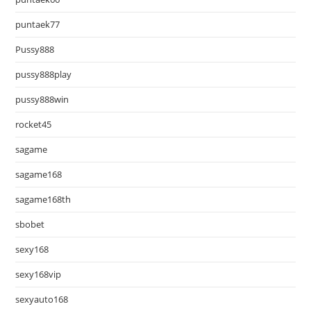
puntaek77
Pussy888
pussy888play
pussy888win
rocket45
sagame
sagame168
sagame168th
sbobet
sexy168
sexy168vip
sexyauto168