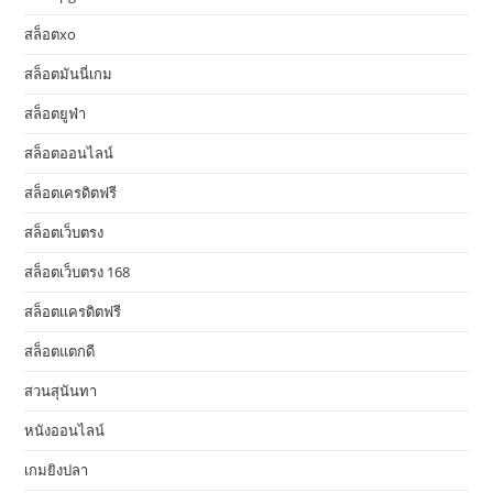
สล็อตxo
สล็อตมันนี่เกม
สล็อตยูฟ่า
สล็อตออนไลน์
สล็อตเครดิตฟรี
สล็อตเว็บตรง
สล็อตเว็บตรง 168
สล็อตเเครดิตฟรี
สล็อตแตกดี
สวนสุนันทา
หนังออนไลน์
เกมยิงปลา