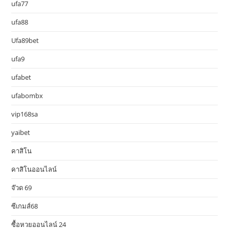
ufa77
ufa88
Ufa89bet
ufa9
ufabet
ufabombx
vip168sa
yaibet
คาสิโน
คาสิโนออนไลน์
จ๊วด 69
ซีเกมส์68
ซื้อหวยออนไลน์ 24