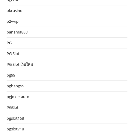
okcasino
p2vvip
panama888
PG
PG Slot
PG Slot เว็บใหม่
pg99
pgheng99
pgjoker auto
PGSlot
pgslot168
pgslot718