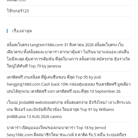
โจ๊กเกอร์123
เรื่องล่าสุด
สล็อตเว็บตรง tangtem168e.com 31 สิงหาคม 2026 สล็อตเว็บตรง เว็บ
เดียวครบ ทั้งสล็อตและบาคาร่า ฝากมาคุ้มค่า ไม่กินมาม่าแน่นอน เล่นลื่น
ไม่มีสะดุด คุ้มค่าการเดิมพัน ที่สุดในวงการ สล็อต168 สมัครง่าย ลุ้นรางวัล
ใหญ่ได้ทันที Top 79 by Janessa
เครดิตฟรี เกมสล็อต ที่ผู้เล่นชื่นชอบ ที่สุด Top 95 by Jodi
hengjing168d.com Cash back 10% กล่องสุ่มเฮงเฮง รับเครดิตฟรี ยูสเดียว
เล่นได้ทุกเกม เครดิตฟรี แจก เครดิตฟรี เยอะที่สุด 10 September 26
เว็บแม่ jinda888 websiteแตกง่าย สล็อตแตกง่าย มีจริงไหม? เจาะลึกระบบ
เกม ฟีเจอร์ และปัจจัยที่เกี่ยวข้อง ใหม่ล่าสุด Top 91 by Williams
jin888.asia 13 AUG 2026 casino
บาคาร่า เปิดมุมมองใหม่ของเกมบาคาร่า Top 18 by Jerrod
Sexy168c.com ดีลสมาชิกใหม่ ชนะ/แพ้ 8 ตาติด รับ 5 หมื่น ระบบเสถียร