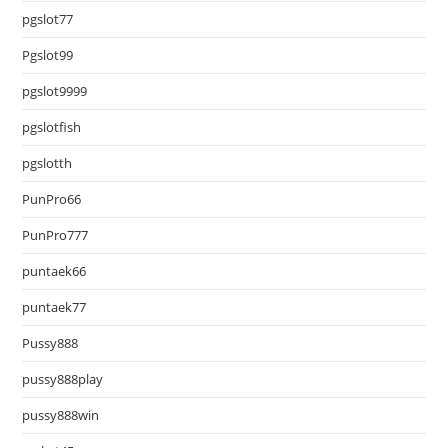
pgslot77
Pgslot99
pgslot9999
pgslotfish
pgslotth
PunPro66
PunPro777
puntaek66
puntaek77
Pussy888
pussy888play
pussy888win