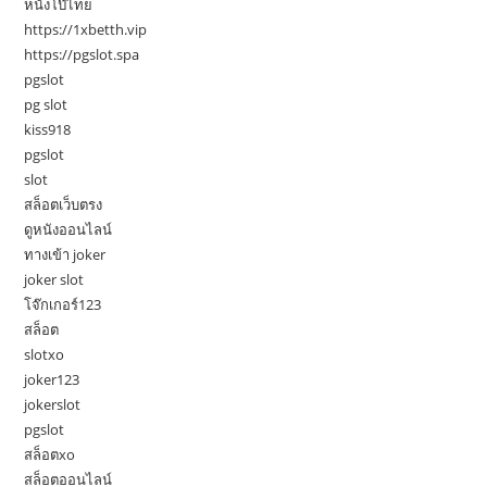
หนังโป๊ไทย
https://1xbetth.vip
https://pgslot.spa
pgslot
pg slot
kiss918
pgslot
slot
สล็อตเว็บตรง
ดูหนังออนไลน์
ทางเข้า joker
joker slot
โจ๊กเกอร์123
สล็อต
slotxo
joker123
jokerslot
pgslot
สล็อตxo
สล็อตออนไลน์