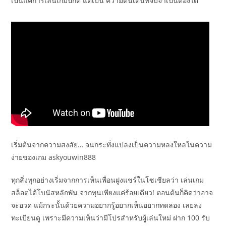
เป็นแค่การเล่นเกมปกติ แต่เป็น ความตื่นเต้นที่จับจำเป็นต้องได้
เริ่มต้นจากความสงสัย… จนกระทั่งแปลงเป็นความหลงใหลในความ
ง่ายของเกม askyouwin888
ทุกสิ่งทุกอย่างเริ่มจากการเห็นเพื่อนฝูงแชร์ในโซเชียลว่า เล่นเกม
สล็อตได้โบนัสหลักพัน จากทุนเพียงแค่ร้อยเดียว! ตอนต้นก็คิดว่าอาจ
จะอวด แม้กระนั้นด้วยความอยากรู้อยากเห็นอยากทดลอง เลยลง
ทะเบียนดู เพราะมีความเห็นว่ามีโปรสำหรับผู้เล่นใหม่ ฝาก 100 รับ