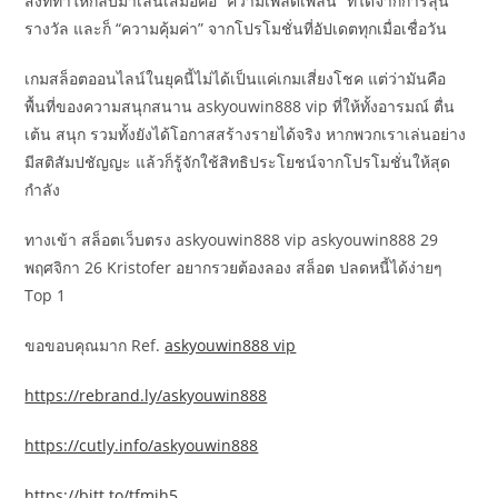
สิ่งที่ทำให้กลับมาเล่นเสมอคือ “ความเพลิดเพลิน” ที่ได้จากการลุ้น
รางวัล และก็ “ความคุ้มค่า” จากโปรโมชั่นที่อัปเดตทุกเมื่อเชื่อวัน
เกมสล็อตออนไลน์ในยุคนี้ไม่ได้เป็นแค่เกมเสี่ยงโชค แต่ว่ามันคือ
พื้นที่ของความสนุกสนาน askyouwin888 vip ที่ให้ทั้งอารมณ์ ตื่น
เต้น สนุก รวมทั้งยังได้โอกาสสร้างรายได้จริง หากพวกเราเล่นอย่าง
มีสติสัมปชัญญะ แล้วก็รู้จักใช้สิทธิประโยชน์จากโปรโมชั่นให้สุด
กำลัง
ทางเข้า สล็อตเว็บตรง askyouwin888 vip askyouwin888 29
พฤศจิกา 26 Kristofer อยากรวยต้องลอง สล็อต ปลดหนี้ได้ง่ายๆ
Top 1
ขอขอบคุณมาก Ref.
askyouwin888 vip
https://rebrand.ly/askyouwin888
https://cutly.info/askyouwin888
https://bitt.to/tfmjh5