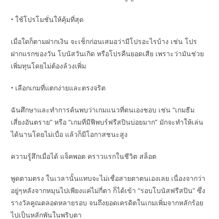
• ใช้โปรโมชั่นให้คุ้มที่สุด
เมื่อใดก็ตามฝากเงิน จะเช็กก่อนเสมอว่ามีโปรอะไรบ้าง เช่น โปร
ฝากแรกของวัน โบนัสวันเกิด หรือโปรคืนยอดเสีย เพราะว่ามันช่วย
เพิ่มทุนโดยไม่ต้องล้วงเพิ่ม
• เลือกเกมที่แตกง่ายและตรงจริต
ฉันศึกษาและทำการค้นพบว่าเกมแนวที่ตนเองชอบ เช่น “เกมธีม
เสี่ยงอันตราย” หรือ “เกมที่มีฟีพบร์ฟรีสปินบ่อยมาก” มักจะทำให้เล่น
ได้นานโดยไม่เบื่อ แล้วก็มีโอกาสชนะสูง
ความรู้สึกเมื่อได้ แจ็คพอต คราวแรกในชีวิต สล็อต
พูดตามตรง ในเวลานั้นแทบจะไม่เชื่อสายตาตนเองเลย เนื่องจากว่า
อยู่ๆหลังจากหมุนไปเพียงแค่ไม่กี่ตา ก็ได้เข้า “รอบโบนัสฟรีสปิน” ซึ่ง
รางวัลคูณตลอดหลายรอบ จนถึงยอดเครดิตในเกมเพิ่มจากหลักร้อย
ไปเป็นหลักพันในพริบตา