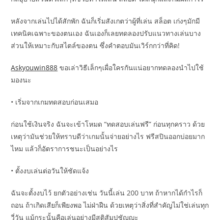
หลังจากเล่นไปได้สักพัก ฉันก็เริ่มสังเกตว่าผู้ที่เล่น สล็อต เก่งๆมักมี
เทคนิคเฉพาะของตนเอง ฉันเองก็เลยทดลองปรับแนวทางเล่นบาง
ส่วนให้เหมาะกับสไตล์ของตน ซึ่งคำตอบมันเวิร์กกว่าที่คิด!
Askyouwin888
ขอเล่าวิธีเล็กๆเผื่อใครกันแน่อยากทดลองนำไปใช้
มองนะ
• เริ่มจากเกมทดสอบก่อนเสมอ
ก่อนใช้เงินจริง ฉันจะเข้าโหมด “ทดสอบเล่นฟรี” ก่อนทุกคราว ด้วย
เหตุว่ามันช่วยให้ทราบดีว่าเกมนั้นจ่ายอย่างไร ฟรีสปินออกบ่อยมาก
ไหม แล้วก็อัตราการชนะเป็นอย่างไร
• ตั้งงบเล่นต่อวันให้ชัดแจ้ง
ฉันจะตั้งงบไว้ ยกตัวอย่างเช่น วันนี้เล่น 200 บาท ถ้าหากได้กำไรก็
ถอน ถ้าเกิดเสียก็เพียงพอ ไม่ฝ่าฝืน ด้วยเหตุว่าสิ่งที่สำคัญไม่ใช่เล่นทุก
วี่วัน แม้กระนั้นคือเล่นอย่างมีสติสัมปชัญญะ