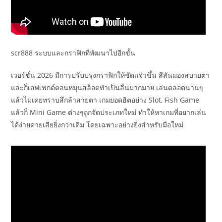
scr888 ระบบและกราฟิกที่พัฒนาไปอีกขั้น
เวอร์ชั่น 2026 มีการปรับปรุงกราฟิกให้ชัดแจ๋วขึ้น สีสันมองสบายตา
และก็เอฟเฟกต์ตอนหมุนสล็อตทำเป็นลื่นมากมาย เล่นตลอดนานๆ
แล้วไม่เคยทราบสึกล้าสายตา เกมยอดฮิตอย่าง Slot, Fish Game
แล้วก็ Mini Game ต่างๆถูกจัดประเภทใหม่ ทำให้หาเกมที่อยากเล่น
ได้ง่ายดายเสียยิ่งกว่าเดิม โดยเฉพาะอย่างยิ่งสำหรับมือใหม่