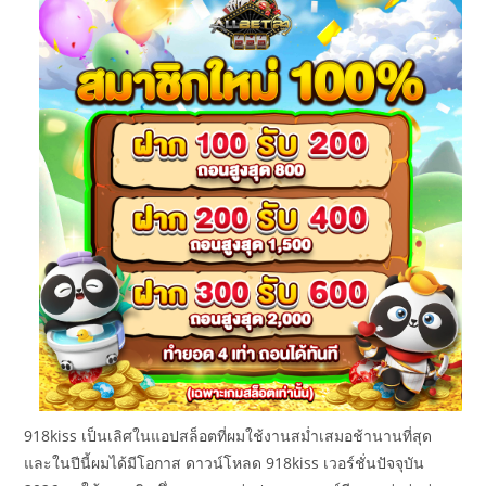
918kiss เป็นเลิศในแอปสล็อตที่ผมใช้งานสม่ำเสมอช้านานที่สุด
และในปีนี้ผมได้มีโอกาส ดาวน์โหลด 918kiss เวอร์ชั่นปัจจุบัน