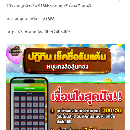
รีวิวจากลูกค้าจริง 918kissแตกทุกชั่วโมง Top 49
ขอขอบคุณมากที่มา
scr888
https://rebrand.ly/allbet24hr-life