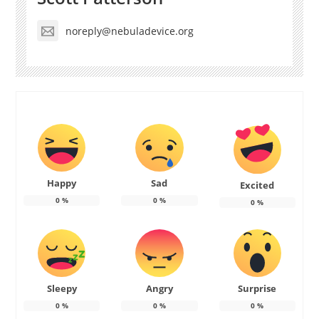
noreply@nebuladevice.org
Happy
Sad
Excited
0
%
0
%
0
%
Sleepy
Angry
Surprise
0
%
0
%
0
%