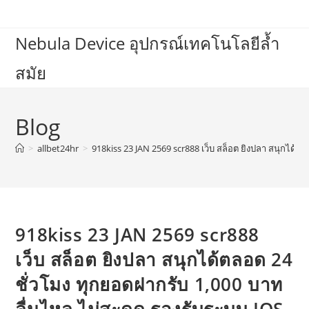
Skip
to
Nebula Device อุปกรณ์เทคโนโลยีล้ำ
content
สมัย
Blog
>
allbet24hr
>
918kiss 23 JAN 2569 scr888 เว็บ สล็อต ยิงปลา สนุกได้ต
918kiss 23 JAN 2569 scr888
เว็บ สล็อต ยิงปลา สนุกได้ตลอด 24
ชั่วโมง ทุกยอดฝากรับ 1,000 บาท