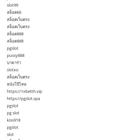
slot99
สล็อต66
สล็อตเว็บตรง
สล็อตเว็บตรง
สล็อต888
สล็อต888
pgslot
pussy888
บาคาร่า
slotxo
สล็อตเว็บตรง
หนังโป๊ไทย
https://1xbetth.vip
https://pgslot.spa
pgslot
pg slot
kiss918
pgslot
slot