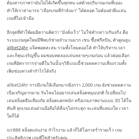
ต้องสารภาพว่ามันไม่ได้เกิดขึ้นทุกหน แต่ด้วยปริมาณเกมที่เยอะ
ทำให้เราสามารถ “เลือกเกมที่กำลังมา” ได้ตลอด ไม่ต้องฝ่าฝืนเล่น
เกมที่ไม่เข้ามือ
อีกจุดที่ทำให้ผมมีความคิดว่า “มั่งคั่งเร็ว” ไม่ใช่คำกล่าวเกินจริง คือ
ระบบเกมยุคใหม่มีฟีพบร์ช่วยจำนวนมาก เช่น ซื้อฟรีสปิน, ตัวคูณสูง,
allbet24hr
แจ็คพอตสะสม รวมทั้งโหมดออโต้ ทำให้บริหารเวลา
และก็ทุนเจริญขึ้น ผมชอบทดลองเล่นหลายๆเกมก่อน แล้วค่อยเลือก
เกมที่อัตราการจ่ายดีในวันนั้นๆวิธีแบบนี้ช่วยลดความเสี่ยงรวมทั้ง
เพิ่มช่องทางทำกำไรได้จริง
allbet24hr การมีเกมให้เลือกมากยิ่งกว่า 2,000 เกม ยังช่วยลดความ
เบื่อเจริญมากมาย วันไหนไม่อยากเล่นสล็อตหมุนปกติ ก็เปลี่ยนไป
เล่นสล็อตธีมเสี่ยงภัย สล็อตแตกหนัก หรือเกมภาพงามแบบ 3D ได้ใน
ทันที ทุกเกมเล่นผ่านมือถือได้ลื่นๆไม่กระตุก จะเล่นที่แหน่งใด เวลา
ใดก็ได้
scr888 สล็อตเล่นง่าย กำไรงาม แล้วก็ได้โอกาสร่ำรวยเร็ว เกม
ประสิทธิภาพ เกมที่ใช่สำหรับคุณ