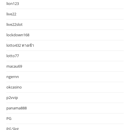
lion123
live22
live22slot
lockdown168
lotto432 ทางเข้า
lotto77
macau69
ngernn
okcasino
p2vvip
panama888
PG
PG Slot