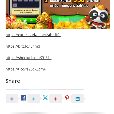
https://cutt.cloud/allbet24hr-life
https://bitt.to/i34fn3
https://shorturl.asia/ZU61s
https://t.co/fzZLdXLomF
Share